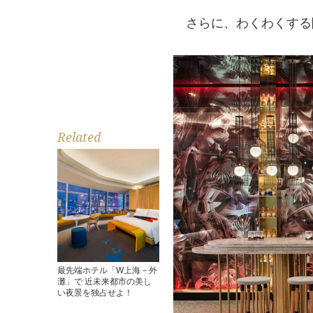
さらに、わくわくする陽
Related
最先端ホテル「W上海－外
灘」で 近未来都市の美し
い夜景を独占せよ！