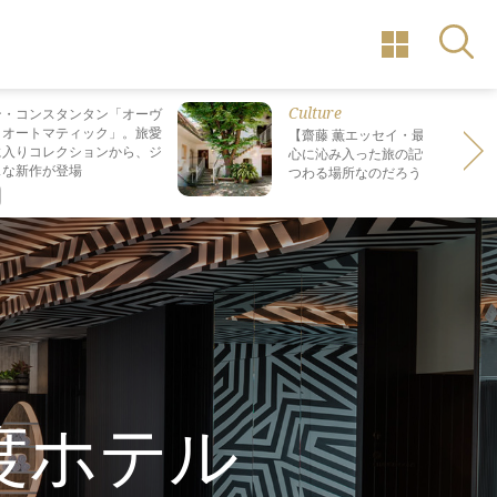
Culture
ン・コンスタンタン「オーヴ
・オートマティック」。旅愛
【齋藤 薫エッセイ・最終回】 最も
に入りコレクションから、ジ
心に沁み入った旅の記憶は なぜ“死
スな新作が登場
つわる場所なのだろう？
度ホテル