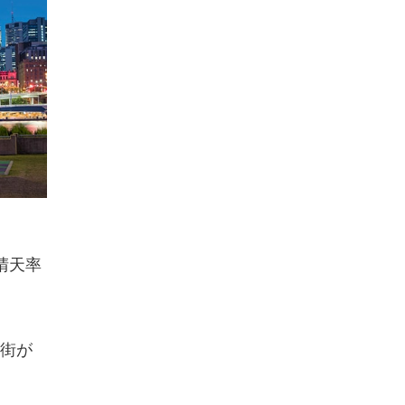
晴天率
街が