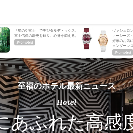
「星のや富士」でデジタルデトックス。
ヴァシュロ
冨士信仰の歴史を辿り、心身を調える。
ァーシーズ
好家のお気
ェンダーレ
至福のホテル最新ニュース
Hotel
にあふれた高感