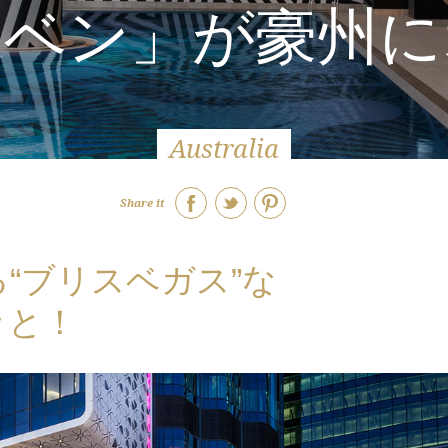
スベン」が豪州に
Australia
Share it
“ブリスベガス”な
ッと！