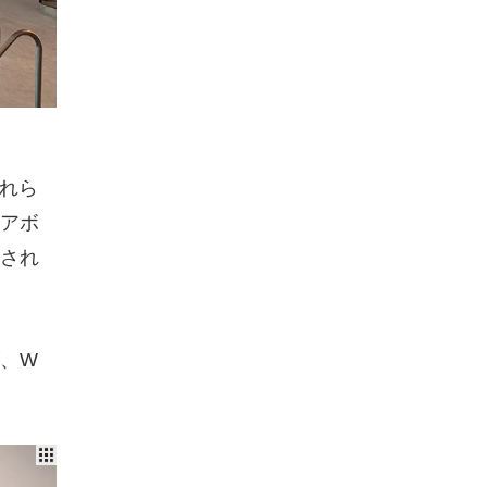
れら
アボ
され
、W