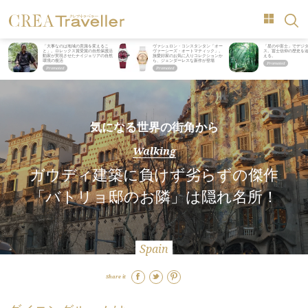
「大事なのは地域の意識を変えるこ
ヴァシュロン・コンスタンタン「オー
「星のや富士」でデジ
と」。ロレックス賞受賞の自然保護活
ヴァーシーズ・オートマティック」。
ス。冨士信仰の歴史を
動家が実現させたナイジェリアの自然
旅愛好家のお気に入りコレクションか
える。
環境の復活
ら、ジェンダーレスな新作が登場
気になる世界の街角から
Walking
ガウディ建築に負けず劣らずの傑作
「バトリョ邸のお隣」は隠れ名所！
Spain
Share it