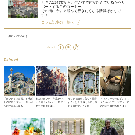
世界の12都市から、何が旬で何が起きているかをリ
ポートするこのコーナー。
その街に今すぐ飛んで行きたくなる情報ばかりで
す！
コラム記事の一覧へ
文・撮影＝坪田みゆき
Share it
Related
「ガウディの宝石」と呼ば
初期のガウディ作品がつい
ガウディ建築を美しく撮影
エコノミーなのにビジネス
れる邸宅で 海の中に迷い込
に公開！ バルセロナ観光の
するには？ 手取り足取り教
クラスへ!? アップグレード
んだ浮遊感に浸る
新たな目玉が誕生
える旅のデジカメ術
されるための条件とは？