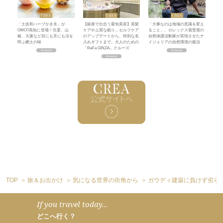
「土佐和ハーブかき氷」が
【銀座で出合う最旬美容】美髪
「大事なのは地域の意識を変え
OMO7高知に登場！生姜、山
ケアや上質な眠り…セルフケア
ること」。ロレックス賞受賞の
椒、大葉など目にも舌にも涼を
のアップデートから、特別な名
自然保護活動家が実現させたナ
呼ぶ郷土の味
入れギフトまで。大人のための
イジェリアの自然環境の復活
「ReFa GINZA」クルーズ
TOP
旅＆お出かけ
気になる世界の街角から
ガウディ建築に負けず劣ら
If you travel today...
どこへ行く？