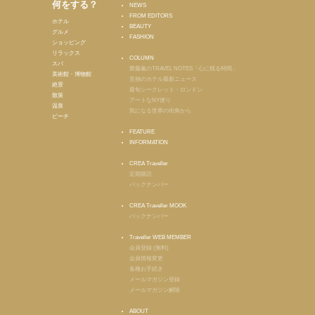
何をする？
NEWS
FROM EDITORS
ホテル
BEAUTY
グルメ
FASHION
ショッピング
リラックス
COLUMN
スパ
齋藤薫のTRAVEL NOTES「心に残る時間」
美術館・博物館
至福のホテル最新ニュース
絶景
最旬シークレット・ロンドン
散策
アートなNY便り
温泉
気になる世界の街角から
ビーチ
FEATURE
INFORMATION
CREA Traveller
定期購読
バックナンバー
CREA Traveller MOOK
バックナンバー
Traveller WEB MEMBER
会員登録 (無料)
会員情報変更
各種お手続き
メールマガジン登録
メールマガジン解除
ABOUT