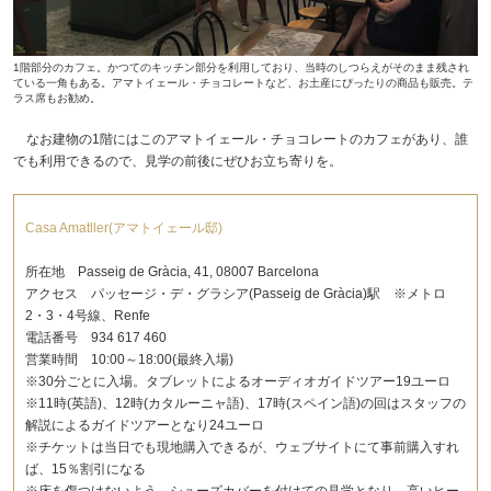
1階部分のカフェ。かつてのキッチン部分を利用しており、当時のしつらえがそのまま残され
ている一角もある。アマトイェール・チョコレートなど、お土産にぴったりの商品も販売。テ
ラス席もお勧め。
なお建物の1階にはこのアマトイェール・チョコレートのカフェがあり、誰
でも利用できるので、見学の前後にぜひお立ち寄りを。
Casa Amatller(アマトイェール邸)
所在地 Passeig de Gràcia, 41, 08007 Barcelona
アクセス パッセージ・デ・グラシア(Passeig de Gràcia)駅 ※メトロ
2・3・4号線、Renfe
電話番号 934 617 460
営業時間 10:00～18:00(最終入場)
※30分ごとに入場。タブレットによるオーディオガイドツアー19ユーロ
※11時(英語)、12時(カタルーニャ語)、17時(スペイン語)の回はスタッフの
解説によるガイドツアーとなり24ユーロ
※チケットは当日でも現地購入できるが、ウェブサイトにて事前購入すれ
ば、15％割引になる