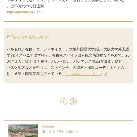
※床を傷つけないよう、シューズカバーを付けての見学となり、高いヒー
ルは不可なので要注意
http://amatller.org/en/
坪田みゆき(つぼたみゆき)
バルセロナ在住、コーディネイター。大阪外国語大学(現・大阪大学外国語
学部)イスパニア語学科卒。在東京スペイン政府観光局勤務などを経て、20
04年よりバルセロナ在住。バルセロナ、バレアレス諸島(マヨルカ島他)、
バスク地方などを中心に、スペイン全土の取材・撮影コーディネイトの
他、通訳・翻訳業務も行っている。
http://spainbcn.exblog.jp/
1
2
Column
気になる世界の街角から