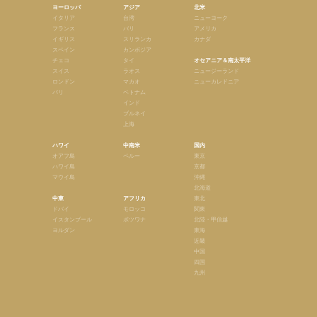
ヨーロッパ
アジア
北米
イタリア
台湾
ニューヨーク
フランス
バリ
アメリカ
イギリス
スリランカ
カナダ
スペイン
カンボジア
チェコ
タイ
オセアニア＆南太平洋
スイス
ラオス
ニュージーランド
ロンドン
マカオ
ニューカレドニア
パリ
ベトナム
インド
ブルネイ
上海
ハワイ
中南米
国内
オアフ島
ペルー
東京
ハワイ島
京都
マウイ島
沖縄
北海道
中東
アフリカ
東北
ドバイ
モロッコ
関東
イスタンブール
ボツワナ
北陸・甲信越
ヨルダン
東海
近畿
中国
四国
九州