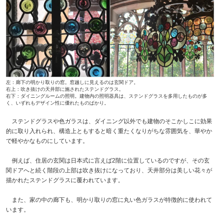
左：廊下の明かり取りの窓。窓越しに見えるのは玄関ドア。
右上：吹き抜けの天井部に施されたステンドグラス。
右下：ダイニングルームの照明。建物内の照明器具は、ステンドグラスを多用したものが多
く、いずれもデザイン性に優れたものばかり。
ステンドグラスや色ガラスは、ダイニング以外でも建物のそこかしこに効果
的に取り入れられ、構造上ともすると暗く重たくなりがちな雰囲気を、華やか
で軽やかなものにしています。
例えば、住居の玄関は日本式に言えば2階に位置しているのですが、その玄
関ドアへと続く階段の上部は吹き抜けになっており、天井部分は美しい花々が
描かれたステンドグラスに覆われています。
また、家の中の廊下も、明かり取りの窓に丸い色ガラスが特徴的に使われて
います。