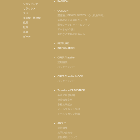
FASHION
ショッピング
リラックス
COLUMN
スパ
齋藤薫のTRAVEL NOTES「心に残る時間」
美術館・博物館
至福のホテル最新ニュース
絶景
最旬シークレット・ロンドン
散策
アートなNY便り
温泉
気になる世界の街角から
ビーチ
FEATURE
INFORMATION
CREA Traveller
定期購読
バックナンバー
CREA Traveller MOOK
バックナンバー
Traveller WEB MEMBER
会員登録 (無料)
会員情報変更
各種お手続き
メールマガジン登録
メールマガジン解除
ABOUT
会社概要
お問い合わせ
広告掲載について