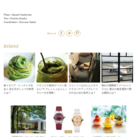
Photo＝Atsushi Hashimoto
Text＝Kumiko Asaoka
Coordination＝Discover Salent
Share it
Related
南イタリア・レッチェで出
リヴィエラ海岸の“ペスト屋
エコノミーなのにビジネス
憧れの国際線ファーストク
会う 若き天才シェフの料理
さん”で フレッシュなジェノ
クラスへ!? アップグレード
ラスに 驚きの格安運賃で乗
とは？
ヴェーゼを堪能！
されるための条件とは？
る裏技とは？