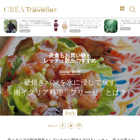
「大事なのは地域の意識を変えるこ
ヴァシュロン・コンスタンタン「オー
「星のや富士」でデジ
と」。ロレックス賞受賞の自然保護活
ヴァーシーズ・オートマティック」。
ス。冨士信仰の歴史を
動家が実現させたナイジェリアの自然
旅愛好家のお気に入りコレクションか
える。
環境の復活
ら、ジェンダーレスな新作が登場
美食もお買い物も
レッチェ散歩のすすめ
Gourmet
硬焼きパンを水に浸して戻す
南イタリア料理「フリーゼ」とは？
Italy
Share it
南イタリアの観光都市としてにわかに脚光を浴びるレッチェ。至上の美とお