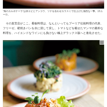
“海のカルボナーラ”は赤エビとアンコウ、ツナを合わせカラスミで仕上げた強烈な一撃。15ユ
ーロ。
その直営店がここ。看板料理は、なんといってもプーリア伝統料理の代表、
フリーゼ。硬焼きパンを水に浸して戻し、トマトなどを載せたマンマの素朴な
料理を、ハイエンドなワインにも負けない極上デラックス版へと進化させた。