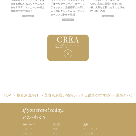
【夏限定ディナーコース】旬を
ヴァシュロン・コンスタンタン
「土佐和ハーブかき氷」が
迎える稚鮎や花ズッキーニなど
「オーヴァーシーズ・オートマ
OMO7高知に登場！生姜、山
をイタリア・トスカーナの郷土
ティック」。旅愛好家のお気に
椒、大葉など目にも舌にも涼を
料理の手法で満喫！
入りコレクションから、ジェン
呼ぶ郷土の味
ダーレスな新作が登場
TOP
旅＆お出かけ
美食もお買い物もレッチェ散歩のすすめ
硬焼きパン
If you travel today...
どこへ行く？
ヨーロッパ
アジア
北米
イタリア
台湾
ニューヨーク
フランス
バリ
アメリカ