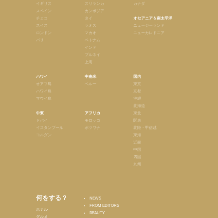
イギリス
スリランカ
カナダ
スペイン
カンボジア
チェコ
タイ
オセアニア＆南太平洋
スイス
ラオス
ニュージーランド
ロンドン
マカオ
ニューカレドニア
パリ
ベトナム
インド
ブルネイ
上海
ハワイ
中南米
国内
オアフ島
ペルー
東京
ハワイ島
京都
マウイ島
沖縄
北海道
中東
アフリカ
東北
ドバイ
モロッコ
関東
イスタンブール
ボツワナ
北陸・甲信越
ヨルダン
東海
近畿
中国
四国
九州
何をする？
NEWS
FROM EDITORS
ホテル
BEAUTY
グルメ