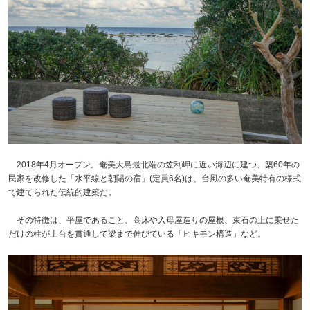
2018年4月オープン。奄美大島最北端の笠利岬に近い海辺に建つ、築60年の
民家を改修した「水平線と朝陽の宿」(定員6名)は、台風の多い奄美特有の様式
で建てられた伝統的建築だ。
その特徴は、平屋であること、高床や入母屋造りの屋根、束石の上に乗せた
だけの柱が土台を貫通して梁まで伸びている「ヒキモン構造」など。