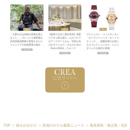
「大事なのは地域の意識を変え
【銀座で出合う最旬美容】美髪
ヴァシュロン・コンスタンタン
ること」。ロレックス賞受賞の
ケアや上質な眠り…セルフケア
「オーヴァーシーズ・オートマ
自然保護活動家が実現させたナ
のアップデートから、特別な名
ティック」。旅愛好家のお気に
イジェリアの自然環境の復活
入れギフトまで。大人のための
入りコレクションから、ジェン
「ReFa GINZA」クルーズ
ダーレスな新作が登場
TOP
旅＆お出かけ
至福のホテル最新ニュース
奄美群島・徳之島・佐渡