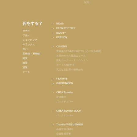
九州
何をする？
NEWS
FROM EDITORS
ホテル
BEAUTY
グルメ
FASHION
ショッピング
リラックス
COLUMN
スパ
齋藤薫のTRAVEL NOTES「心に残る時間」
美術館・博物館
至福のホテル最新ニュース
絶景
最旬シークレット・ロンドン
散策
アートなNY便り
温泉
気になる世界の街角から
ビーチ
FEATURE
INFORMATION
CREA Traveller
定期購読
バックナンバー
CREA Traveller MOOK
バックナンバー
Traveller WEB MEMBER
会員登録 (無料)
会員情報変更