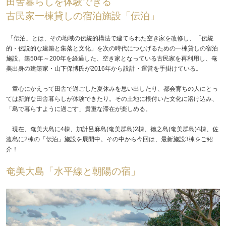
田舎暮らしを体験できる
古民家一棟貸しの宿泊施設「伝泊」
「伝泊」とは、その地域の伝統的構法で建てられた空き家を改修し、「伝統
的・伝説的な建築と集落と文化」を次の時代につなげるための一棟貸しの宿泊
施設。築50年～200年を経過した、空き家となっている古民家を再利用し、奄
美出身の建築家・山下保博氏が2016年から設計・運営を手掛けている。
童心にかえって田舎で過ごした夏休みを思い出したり、都会育ちの人にとっ
ては新鮮な田舎暮らしが体験できたり。その土地に根付いた文化に溶け込み、
「島で暮らすように過ごす」貴重な滞在が楽しめる。
現在、奄美大島に4棟、加計呂麻島(奄美群島)2棟、徳之島(奄美群島)4棟、佐
渡島に2棟の「伝泊」施設を展開中。その中から今回は、最新施設3棟をご紹
介！
奄美大島「水平線と朝陽の宿」