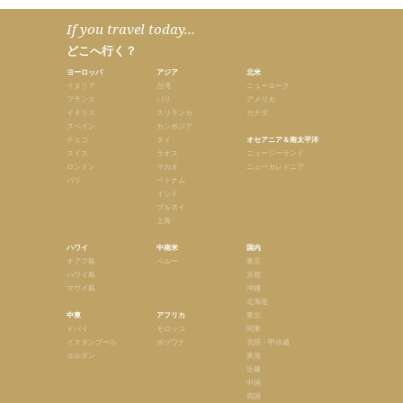
If you travel today...
どこへ行く？
ヨーロッパ
アジア
北米
イタリア
台湾
ニューヨーク
フランス
バリ
アメリカ
イギリス
スリランカ
カナダ
スペイン
カンボジア
チェコ
タイ
オセアニア＆南太平洋
スイス
ラオス
ニュージーランド
ロンドン
マカオ
ニューカレドニア
パリ
ベトナム
インド
ブルネイ
上海
ハワイ
中南米
国内
オアフ島
ペルー
東京
ハワイ島
京都
マウイ島
沖縄
北海道
中東
アフリカ
東北
ドバイ
モロッコ
関東
イスタンブール
ボツワナ
北陸・甲信越
ヨルダン
東海
近畿
中国
四国