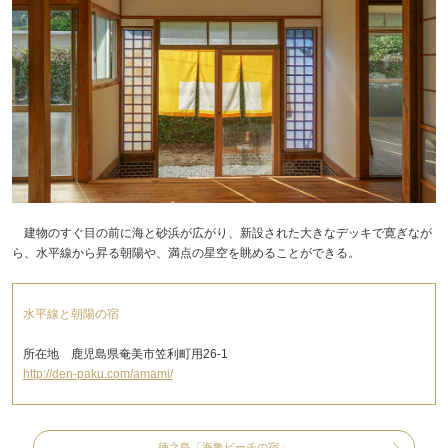
建物のすぐ目の前に海と砂浜が広がり、新設された大きなデッキで寛ぎなが
ら、水平線から昇る朝陽や、満点の星空を眺めることができる。
水平線と朝陽の宿
所在地 鹿児島県奄美市笠利町用26-1
http://den-paku.com/amami/
徳之島「海亀ビーチの宿」