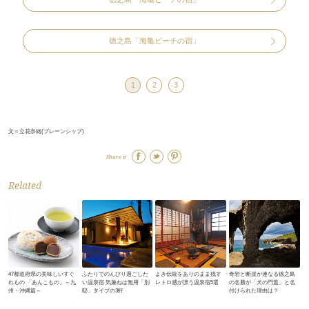
徳之島「海亀ビーチの宿」
1
2
3
文＝立花奈緒(ブレーンシップ)
Share it
Related
47都道府県の美味しいすぐ
ふたりでのんびり過ごした
よき伝統をありのまま残す
奇岩と断崖が連なる徳之島
れもの 「あんこもの」～九
い温泉宿 気兼ねは無用「別
レトロ感が漂う温泉宿5選
の名勝が「犬の門蓋」と名
州・沖縄篇～
邸」タイプの3軒
付けられた理由は？