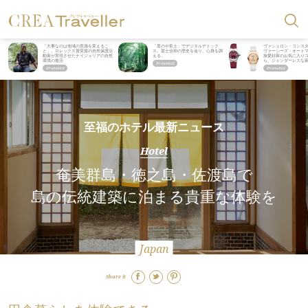
「大事なのは地域の意識を変えるこ
「星のや富士」でデジタルデトック
ヴァシュロン・コンス
と」。ロレックス賞受賞の自然保護活
ス。冨士信仰の歴史を辿り、心身を調
ヴァーシーズ・オート
動家が実現させたナイジェリアの自然
える。
旅愛好家のお気に入り
環境の復活
ら、ジェンダーレスな
至福のホテル最新ニュース
Hotel
奄美群島・徳之島・佐渡島で
島の伝統建築に泊まる貴重な体験を
Japan
Share it