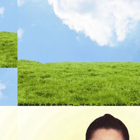
2018.4.8
流光七奈の裏ホロスコープで占う 2018年の「
ライフスタイル