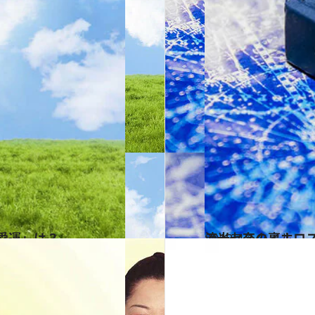
恋愛運」は？
2018.4.1
流光七奈の裏ホロス
ライフスタイル