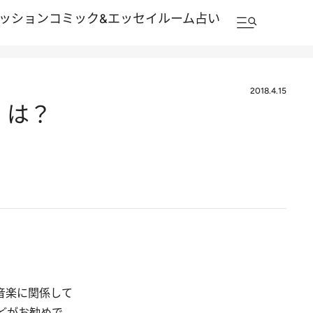
ッション
コミック&エッセイルーム
占い
2018.4.15
」は？
音楽に関係して
どがお勧めで