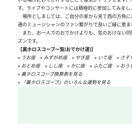
す。ライブやコンサートには積極的に参加してみまし
場所としましては、ご自分の家から見て西の方角に
通のミュージシャンのファン繋がりで良いご縁に恵ま
また、お一人でのおでかけよりも、気のおけない同
ズンです。
【裏ホロスコープ一覧(おでかけ運)】
»
うお座
»
みずがめ座
»
やぎ座
»
いて座
»
さそ
»
おとめ座
»
しし座
»
かに座
»
ふたご座
»
おう
»
裏ホロスコープ換算表を見る
»
「裏ホロスコープ」のいろんな運勢を見る