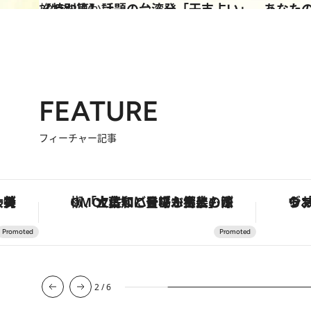
2018.2.16
【特別篇】話題の台湾発「干支占い」 あなたの2
旅＆お出かけ
FEATURE
フィーチャー記事
な名入れギフトまで。大人のための「ReFa GINZA」クルーズ
「土佐和ハーブかき氷」がOMO7高知に登場！生姜、山椒、大葉など目にも舌にも涼を呼ぶ郷土の味
2
/
6