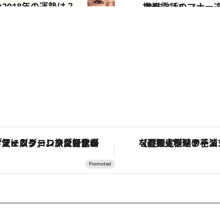
018年の運勢は？
2018.3.17
携帯電話のマナー違反を見かけたら？ 心理テストで知る「自己管理能力」
占い
ヴァシュロン・コンスタンタン「オーヴァーシーズ・オートマティック」。旅愛好家のお気に入りコレクションから、ジェンダーレスな新作が登場
【夏限定ディナーコース】旬を迎える稚鮎や花ズッキーニなどをイタリア・ト