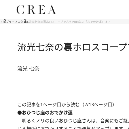
トップ
ライフスタイル
流光七奈の裏ホロスコープで占う 2018年の「おでかけ運」は？
流光七奈の裏ホロスコープで
流光 七奈
この記事を1ページ目から読む（2/13ページ目）
●おひつじ座のおでかけ運
明るくノリの良いおひつじ座さんは、音楽にもご縁
いる場所におでかけすることで運気がアップします。