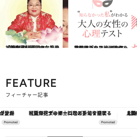
2018.2.16
【特別篇】話題の台湾発「干支占い」 あなたの2018年の運勢は？
旅＆お出かけ
2018.3.17
携帯電話のマナー違反を見かけたら？ 心理テストで知る「自己管理能力」
占い
FEATURE
フィーチャー記事
【夏限定ディナーコース】旬を迎える稚鮎や花ズッキーニなどをイタリア・トスカーナの郷土料理の手法で満喫！
【銀座で出合う最旬美容】美髪ケアや上質な眠