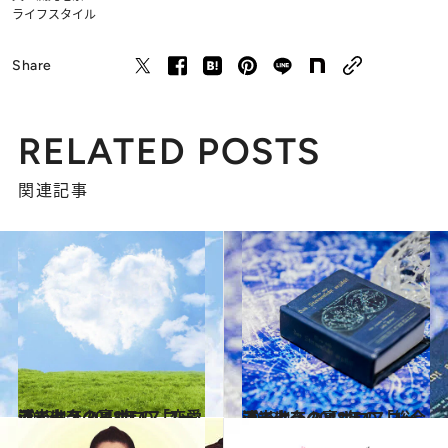
ライフスタイル
Share
RELATED POSTS
関連記事
2018.4.8
流光七奈の裏ホロスコープで占う 2018年の「恋愛運」は？
ライフスタイル
2018.4.1
流光七奈の裏ホロスコープで占う 2018年の「総合運」は？
ライフスタイル