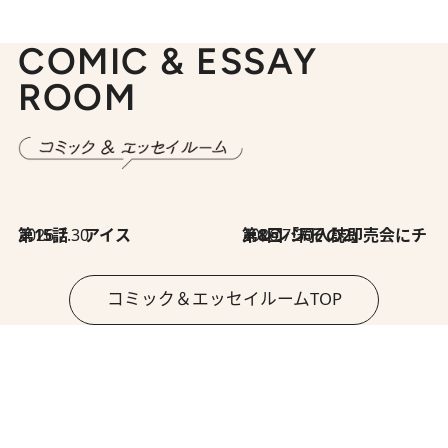
COMIC & ESSAY
ROOM
2026.7.30
第15話 アイス
2026.7.30
第8回「同人誌即売会にチャレンジ その2」
コミック＆エッセイルームTOP