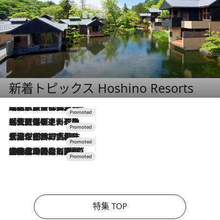
新着トピックス Hoshino Resorts
2026.7.31
【ホテル帰省】という選択肢をOMOが提案。家族とほどよい距離を保つには「昼は実家、夜は気兼ねなくホテルで！」
2026.7.24
【夏限定ディナーコース】旬を迎える稚鮎や花ズッキーニなどをイタリア・トスカーナの郷土料理の手法で満喫！
2026.7.17
「土佐和ハーブかき氷」がOMO7高知に登場！生姜、山椒、大葉など目にも舌にも涼を呼ぶ郷土の味
2026.7.10
NEW OPEN！【界 草津】名湯の地に誕生。趣の異なる2種の温泉と上州ならではの会席・蕎麦割烹など美食を味わう究極の癒やし旅
特集 TOP