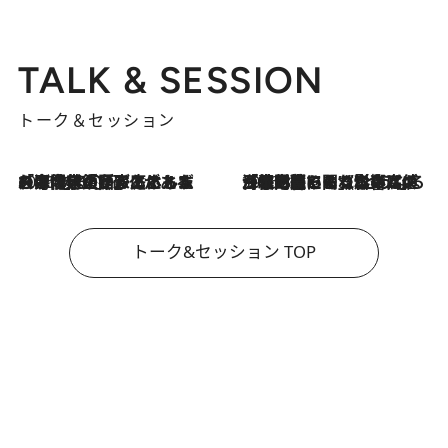
TALK & SESSION
トーク＆セッション
2026.8.3
「今後値上げがあるとすれば…」「リスクがあるのは今年の冬」エネルギー専門家が語る、ホルムズ海峡封鎖が家庭にもたらす“ある心配”
2026.8.3
「住宅建てられない…」「サーチャージ料の高値が続いている」ホルムズ海峡封鎖による影響はいつまで続く？《エネルギー専門家に聞く“どうなる日本の暮らし”》
トーク&セッション TOP