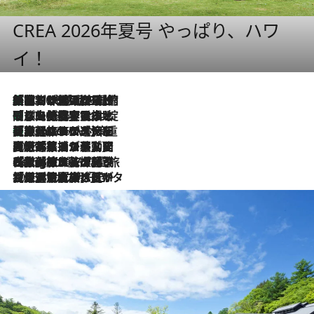
CREA 2026年夏号 やっぱり、ハワ
イ！
「荷物が増えるほど旅ストレスは増す」美容ジャーナリストがたどり着いた最終結論。“化粧品を劇的に減らす”感動の凝縮美容とは
2026.8.6
「旅先には金髪ウィッグを持参」日本と同じメイクでは損してる!? 美容ジャーナリストが提案する“掟破りの旅美容”とは
2026.8.6
【厳選旅コスメ】「身軽さ＆UV対策重視！」ヘアアーティストshucoが選んだ夏旅ベストコスメを発表【Mサイズジップ】
2026.8.6
2026.8.5
【厳選旅コスメ】国内をあちこち移動する河井菜摘が選んだ夏旅ベストコスメ発表！「リラックスアイテムはマスト」【Mサイズジップ】
2026.8.4
【厳選旅コスメ】「紫外線＆乾燥対策しながらメイク感も！」ヘア＆メイクGeorgeが選んだ夏旅ベストコスメを発表！【Mサイズジップ】
2026.8.3
【厳選旅コスメ】「保湿もタイパ重視！」“サウナ好き”タレント清水みさとが愛用する夏旅ベストコスメを発表！【Mサイズジップ】