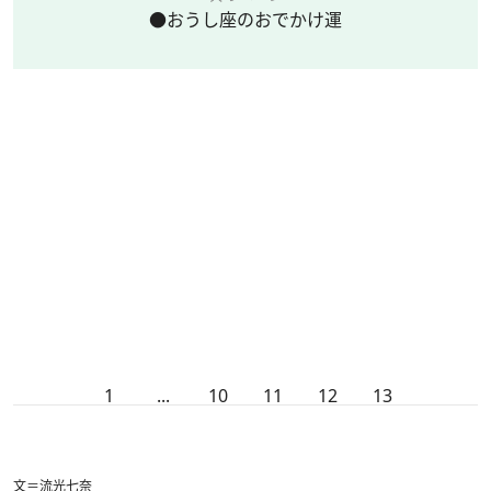
●おうし座のおでかけ運
1
...
10
11
12
13
文＝流光七奈