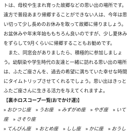
トは、母校や生まれ育った故郷などの思い出の場所です。
遠方で普段あまり帰郷することができない人は、今年は思
い切って少し長めのお休みを取って故郷に帰りましょう。
お盆休みや年末年始ももちろん良いのですが、少し夏休み
をずらして9月くらいに帰郷することもお勧めです。
また、同窓会がありましたら、積極的に参加しましょ
う。幼馴染や学生時代の友達と一緒に訪れる思い出の場所
は、ふたご座さんを、過去の希望に満ちていた幸せな時間
にタイムトリップさせてくれるでしょう。思い出はきっと
ふたご座さんに生きる活力を与えてくれますよ。
【裏ホロスコープ一覧(おでかけ運)】
»
おひつじ座
»
うお座
»
みずがめ座
»
やぎ座
»
いて
座
»
さそり座
»
てんびん座
»
おとめ座
»
しし座
»
かに座
»
おうし