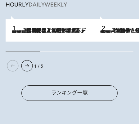
HOURLY
DAILY
WEEKLY
2026.8.5
【なぜ吉沢亮は「気配を消せる」のか？】興行収入208億の『国宝』を経て挑むミュージカル『ディア・エヴァン・ハンセン』。トップ俳優が舞台上でさらけ出した“孤独”とは
2026.8.5
【阿川佐和子さんの年とる力】なぜ70代で始めた趣味は“こんなに楽しい”のか？ ピアノ、俳句…スランプに陥っても続けられる“ある秘訣”とは
1 / 5
ランキング一覧