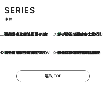
SERIES
連載
工藤まやのおもてなしハワイ
【ハワイ土産】ローカルの絶大な支持で復活！ 絶品の幻クッキー《元ファンの日本人女性が受け継いだ名店》
2026.8.6
ハワイ賢者 リサのお気に入りリスト
あの伝説の限定トートも！ リニューアルした「ディーン＆デルーカ ハワイ」で必須のお土産8選
2026.8.6
47都道府県の手みやげ ひんやりスイーツで夏を満喫
【三重県】この夏絶対食べたい 冷やしておいしいおやつ3選 お餅×アイスの新感覚スイーツ
2026.8.6
齋藤 薫 美容脳ルネサンス
「荷物が増えるほど旅ストレスは増す」美容ジャーナリストがたどり着いた最終結論。“化粧品を劇的に減らす”感動の凝縮美容とは
2026.8.6
連載 TOP