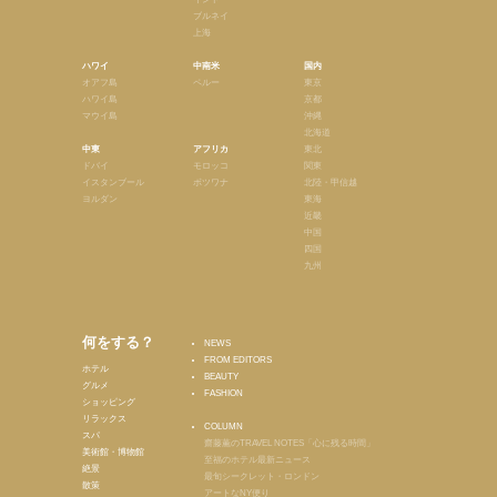
ブルネイ
上海
ハワイ
中南米
国内
オアフ島
ペルー
東京
ハワイ島
京都
マウイ島
沖縄
北海道
中東
アフリカ
東北
ドバイ
モロッコ
関東
イスタンブール
ボツワナ
北陸・甲信越
ヨルダン
東海
近畿
中国
四国
九州
何をする？
NEWS
FROM EDITORS
ホテル
BEAUTY
グルメ
FASHION
ショッピング
リラックス
COLUMN
スパ
齋藤薫のTRAVEL NOTES「心に残る時間」
美術館・博物館
至福のホテル最新ニュース
絶景
最旬シークレット・ロンドン
散策
アートなNY便り