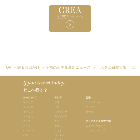
TOP
旅＆お出かけ
至福のホテル最新ニュース
「ホテル日航大阪」に泊
If you travel today...
どこへ行く？
ヨーロッパ
アジア
北米
イタリア
台湾
ニューヨーク
フランス
バリ
アメリカ
イギリス
スリランカ
カナダ
スペイン
カンボジア
チェコ
タイ
オセアニア＆南太平洋
スイス
ラオス
ニュージーランド
ロンドン
マカオ
ニューカレドニア
パリ
ベトナム
インド