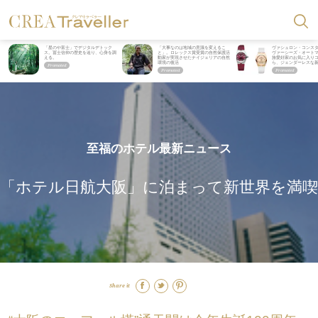
「星のや富士」でデジタルデトック
「大事なのは地域の意識を変えるこ
ヴァシュロン・コンス
ス。冨士信仰の歴史を辿り、心身を調
と」。ロレックス賞受賞の自然保護活
ヴァーシーズ・オート
える。
動家が実現させたナイジェリアの自然
旅愛好家のお気に入り
環境の復活
ら、ジェンダーレスな
至福のホテル最新ニュース
「ホテル日航大阪」に泊まって新世界を満喫
Share it