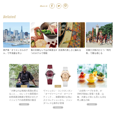
Share it
Related
神戸港「オリエンタルホテ
春の京都ならではの味覚を6
京友禅の美しさに触れる
京都三大祭のひとつ「時代
ル」で平清盛を学ぶ
つのホテルで堪能
祭」で雅を感じる
「大事なのは地域の意識を変え
ヴァシュロン・コンスタンタン
「土佐和ハーブかき氷」が
ること」。ロレックス賞受賞の
「オーヴァーシーズ・オートマ
OMO7高知に登場！生姜、山
自然保護活動家が実現させたナ
ティック」。旅愛好家のお気に
椒、大葉など目にも舌にも涼を
イジェリアの自然環境の復活
入りコレクションから、ジェン
呼ぶ郷土の味
ダーレスな新作が登場