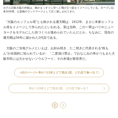
ホテル日航大阪の外観は、鶴がまっすぐに空へと飛び立つ姿をイメージしている。オープン以
来30年間、心斎橋のランドマークとして広く親しまれてきた
“大阪のエッフェル塔”とも称される通天閣は、1912年、まさに本家エッフェ
ル塔をイメージして作られたといわれる。実は当時、この一帯はパリやニュー
ヨークをモデルにした街づくりが進められていたんだとか。ちなみに、現在の
通天閣は56年に築かれた2代目である。
大阪のご当地グルメといえば、お好み焼き、たこ焼きに代表される“粉も
ん”が全国的に知られているが、「二度漬け禁止」でおなじみの串かつもまた大
阪市民には欠かせないソウルフード。その本場が新世界だ。
<次のページ>
串かつ13本とどて焼き1皿、どの店で食べる？
串かつ13本とどて焼き1皿、どの店で食べる？
1
2