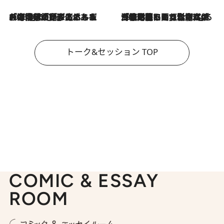
2026.8.3
「今後値上げがあるとすれば…」「リスクがあるのは今年の冬」エネルギー専門家が語る、ホルムズ海峡封鎖が家庭にもたらす“ある心配”
2026.8.3
「住宅建てられない…」「サーチャージ料の高値が続いている」ホルムズ海峡封鎖による影響はいつまで続く？《エネルギー専門家に聞く“どうなる日本の暮らし”》
トーク&セッション TOP
COMIC & ESSAY
ROOM