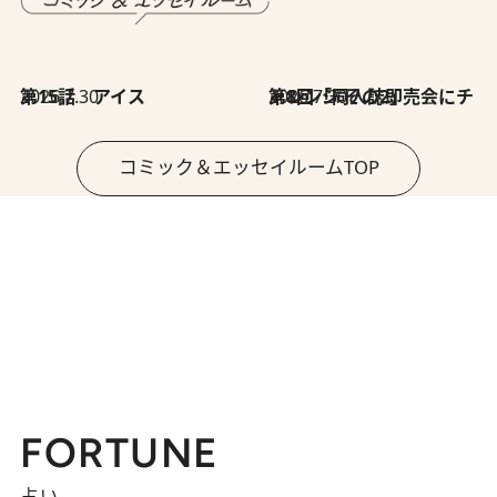
2026.7.30
第15話 アイス
2026.7.30
第8回「同人誌即売会にチャレンジ その2」
コミック＆エッセイルームTOP
FORTUNE
占い