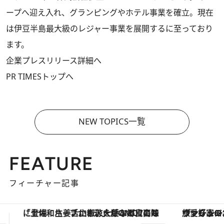
ープへ迎え入れ、グランピングやホテル事業を確立。現在
は伊豆半島最大級のレジャー事業を展開するに至っており
ます。
企業プレスリリース詳細へ
PR TIMESトップへ
NEW TOPICS一覧
FEATURE
フィーチャー記事
ヴァシュロン・コンスタンタン「オーヴァーシーズ・オートマティック」。旅愛好家のお気に入りコレクションから、ジェンダーレスな新作が登場
【夏限定ディナーコース】旬を迎