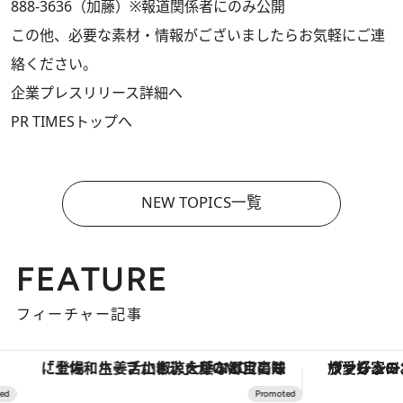
888-3636（加藤）※報道関係者にのみ公開
この他、必要な素材・情報がございましたらお気軽にご連
絡ください。
企業プレスリリース詳細へ
PR TIMESトップへ
NEW TOPICS一覧
FEATURE
フィーチャー記事
「土佐和ハーブかき氷」がOMO7高知に登場！生姜、山椒、大葉など目にも舌にも涼を呼ぶ郷土の味
ヴァシュロン・コンスタンタン