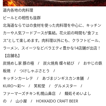
道内各地の肉料理
ビールとの相性も抜群
北海道ならではの食材を使った肉料理を中心に、キッチン
カーや人気フードブースが集結。花火前の時間も“食フェ
ス”として楽しめます。肉料理以外にも、クラフトビール、
ラーメン、スイーツなどバラエティ豊かな14店舗が出店！
【店舗名】
炭焼めし家 豚の極 / 炭火焼鳥 蝶々結び / おやじの鉄
板焼 / つけしゃぶさとう /
キッチンカーレテ / あづまジンギスカン本舗 /
KURO～彩～ / 笑和堂 / グルメスター /
ファーマーズチキン札幌山鼻店 / 麺処そめいよし
の / 山小屋 / HOKKAIDO CRAFT BEER