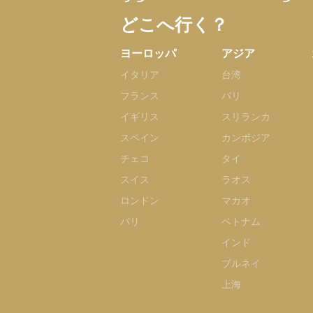
どこへ行く？
ヨーロッパ
アジア
イタリア
台湾
フランス
バリ
イギリス
スリランカ
スペイン
カンボジア
チェコ
タイ
スイス
ラオス
ロンドン
マカオ
パリ
ベトナム
インド
ブルネイ
上海