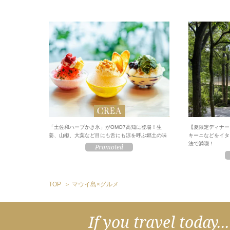
「土佐和ハーブかき氷」がOMO7高知に登場！生
【夏限定ディナー
姜、山椒、大葉など目にも舌にも涼を呼ぶ郷土の味
キーニなどをイタ
法で満喫！
TOP
マウイ島×グルメ
If you travel today...