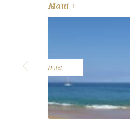
Maui +
Hotel