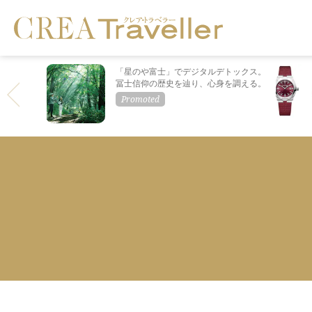
「星のや富士」でデジタルデトックス。
冨士信仰の歴史を辿り、心身を調える。