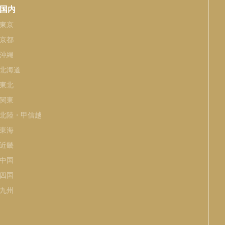
国内
東京
京都
沖縄
北海道
東北
関東
北陸・甲信越
東海
近畿
中国
四国
九州