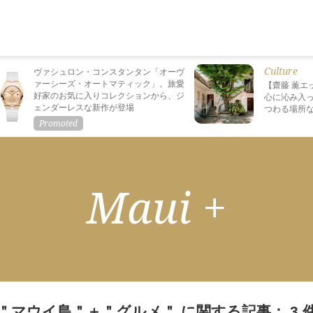
Culture
ヴァシュロン・コンスタンタン「オーヴ
ァーシーズ・オートマティック」。旅愛
【齋藤 薫エ
好家のお気に入りコレクションから、ジ
心に沁み入っ
ェンダーレスな新作が登場
つわる場所
Maui +
＂マウイ島＂＋＂グルメ＂ に関する記事： 3 