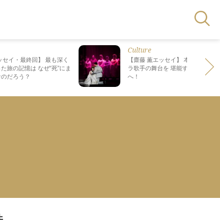
Culture
ッセイ・最終回】 最も深く
【齋藤 薫エッセイ】 本場で日本人
た旅の記憶は なぜ“死”にま
ラ歌手の舞台を 堪能する、格別の
なのだろう？
へ！
件