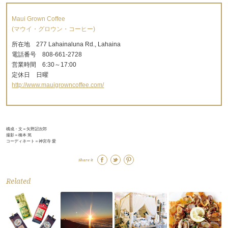
Maui Grown Coffee
(マウイ・グロウン・コーヒー)
所在地 277 Lahainaluna Rd., Lahaina
電話番号 808-661-2728
営業時間 6:30～17:00
定休日 日曜
http://www.mauigrowncoffee.com/
構成・文＝矢野詔次郎
撮影＝橋本 篤
コーディネート＝神宮寺 愛
Share it
Related