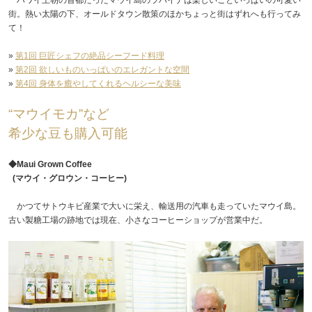
街。熱い太陽の下、オールドタウン散策のほかちょっと街はずれへも行ってみ
て！
»
第1回 巨匠シェフの絶品シーフード料理
»
第2回 欲しいものいっぱいのエレガントな空間
»
第4回 身体を癒やしてくれるヘルシーな美味
“マウイモカ”など
希少な豆も購入可能
◆Maui Grown Coffee
(マウイ・グロウン・コーヒー)
かつてサトウキビ産業で大いに栄え、輸送用の汽車も走っていたマウイ島。
古い製糖工場の跡地では現在、小さなコーヒーショップが営業中だ。