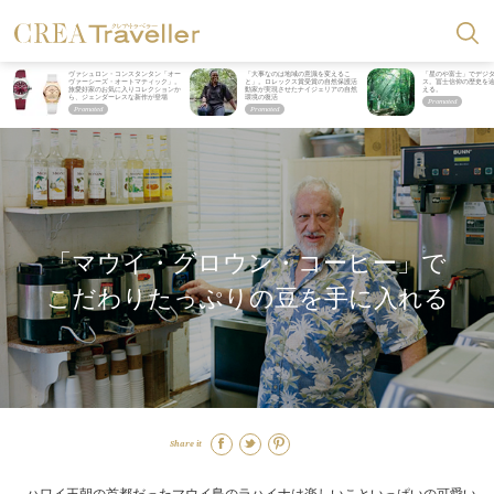
ヴァシュロン・コンスタンタン「オー
「大事なのは地域の意識を変えるこ
「星のや富士」でデジ
ヴァーシーズ・オートマティック」。
と」。ロレックス賞受賞の自然保護活
ス。冨士信仰の歴史を
旅愛好家のお気に入りコレクションか
動家が実現させたナイジェリアの自然
える。
ら、ジェンダーレスな新作が登場
環境の復活
「マウイ・グロウン・コーヒー」で
こだわりたっぷりの豆を手に入れる
Share it
ハワイ王朝の首都だったマウイ島のラハイナは楽しいこといっぱいの可愛い