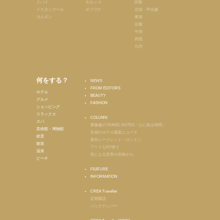
ドバイ
モロッコ
関東
イスタンブール
ボツワナ
北陸・甲信越
ヨルダン
東海
近畿
中国
四国
九州
何をする？
NEWS
FROM EDITORS
ホテル
BEAUTY
グルメ
FASHION
ショッピング
リラックス
COLUMN
スパ
齋藤薫のTRAVEL NOTES「心に残る時間」
美術館・博物館
至福のホテル最新ニュース
絶景
最旬シークレット・ロンドン
散策
アートなNY便り
温泉
気になる世界の街角から
ビーチ
FEATURE
INFORMATION
CREA Traveller
定期購読
バックナンバー