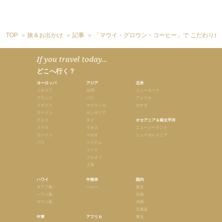
TOP
旅＆お出かけ
記事
「マウイ・グロウン・コーヒー」で こだわりた
If you travel today...
どこへ行く？
ヨーロッパ
アジア
北米
イタリア
台湾
ニューヨーク
フランス
バリ
アメリカ
イギリス
スリランカ
カナダ
スペイン
カンボジア
チェコ
タイ
オセアニア＆南太平洋
スイス
ラオス
ニュージーランド
ロンドン
マカオ
ニューカレドニア
パリ
ベトナム
インド
ブルネイ
上海
ハワイ
中南米
国内
オアフ島
ペルー
東京
ハワイ島
京都
マウイ島
沖縄
北海道
中東
アフリカ
東北