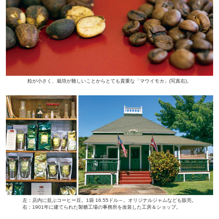
粒が小さく、栽培が難しいことからとても貴重な「マウイモカ」(写真右)。
左：店内に並ぶコーヒー豆。1袋 16.55ドル～。オリジナルジャムなども販売。
右：1901年に建てられた製糖工場の事務所を改装した工房＆ショップ。