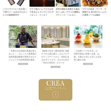
ハワイでコーヒー豆を買っ
マウイ島のハレアカラ山頂
女性の物欲を刺激する逸品
マウイの名店「マーラ」で
て帰ろう！ おみやげにぴっ
で見るなら サンライズとサ
がいっぱい マウイの優雅な
堪能する 貝の出汁たっぷり
たりの銘柄BEST5
ンセット、どっち？
ブティック「ハレゼン」
の濃厚ソースは極旨
「大事なのは地域の意識を変え
【銀座で出合う最旬美容】美髪
「土佐和ハーブかき氷」が
ること」。ロレックス賞受賞の
ケアや上質な眠り…セルフケア
OMO7高知に登場！生姜、山
自然保護活動家が実現させたナ
のアップデートから、特別な名
椒、大葉など目にも舌にも涼を
イジェリアの自然環境の復活
入れギフトまで。大人のための
呼ぶ郷土の味
「ReFa GINZA」クルーズ