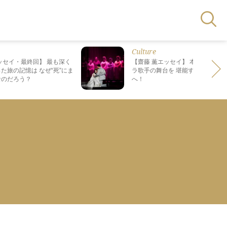
Culture
ッセイ・最終回】 最も深く
【齋藤 薫エッセイ】 本場で日本人
た旅の記憶は なぜ“死”にま
ラ歌手の舞台を 堪能する、格別の
なのだろう？
へ！