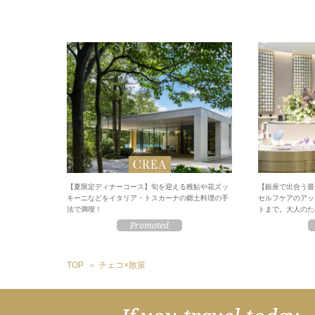
【夏限定ディナーコース】旬を迎える稚鮎や花ズッ
【銀座で出合う最
キーニなどをイタリア・トスカーナの郷土料理の手
セルフケアのアッ
法で満喫！
トまで。大人のため
TOP
チェコ×散策