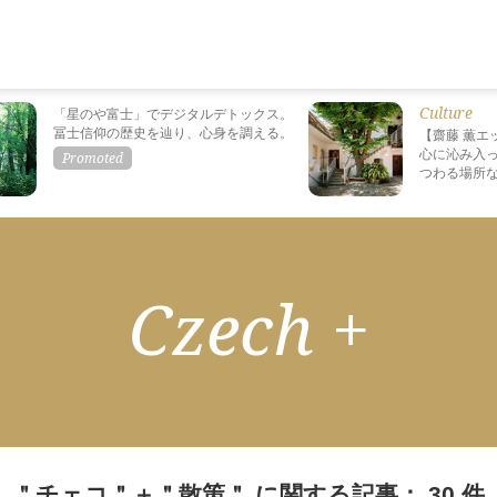
Culture
「星のや富士」でデジタルデトックス。
冨士信仰の歴史を辿り、心身を調える。
【齋藤 薫エ
心に沁み入っ
つわる場所
Czech +
＂チェコ＂＋＂散策＂ に関する記事： 30 件