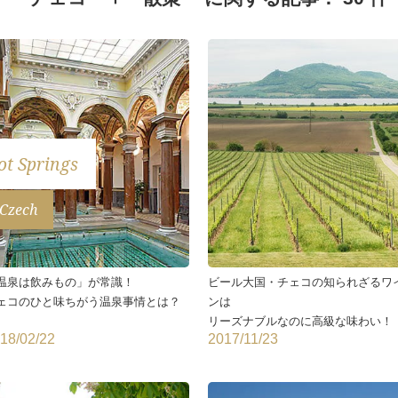
ot Springs
Czech
温泉は飲みもの」が常識！
ビール大国・チェコの知られざるワ
ェコのひと味ちがう温泉事情とは？
ンは
リーズナブルなのに高級な味わい！
18/02/22
2017/11/23