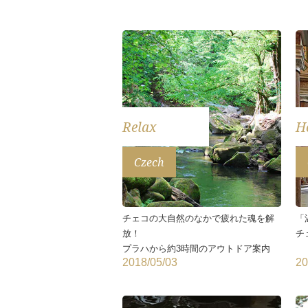
Relax
H
Czech
チェコの大自然のなかで疲れた魂を解
「
放！
チ
プラハから約3時間のアウトドア案内
2018/05/03
20