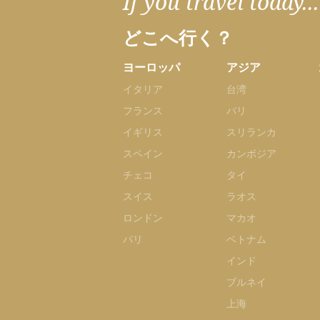
If you travel today...
どこへ行く？
ヨーロッパ
アジア
イタリア
台湾
フランス
バリ
イギリス
スリランカ
スペイン
カンボジア
チェコ
タイ
スイス
ラオス
ロンドン
マカオ
パリ
ベトナム
インド
ブルネイ
上海