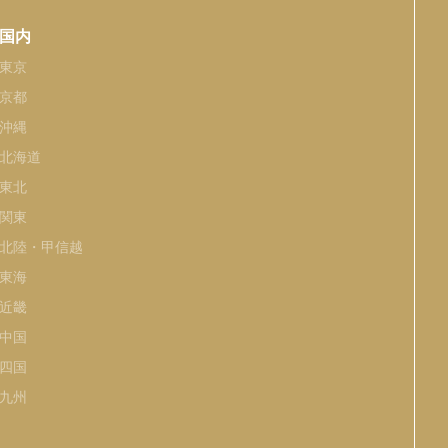
国内
東京
京都
沖縄
北海道
東北
関東
北陸・甲信越
東海
近畿
中国
四国
九州