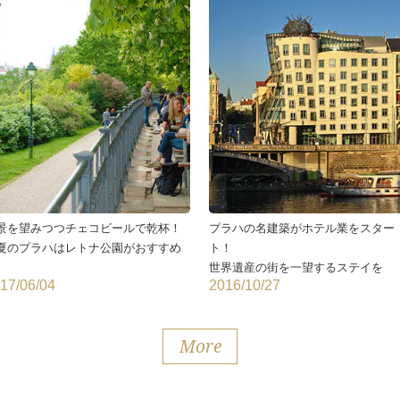
景を望みつつチェコビールで乾杯！
プラハの名建築がホテル業をスター
夏のプラハはレトナ公園がおすすめ
ト！
世界遺産の街を一望するステイを
17/06/04
2016/10/27
More