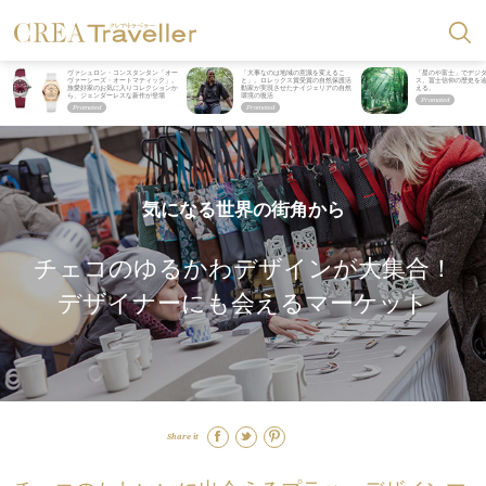
ヴァシュロン・コンスタンタン「オー
「大事なのは地域の意識を変えるこ
「星のや富士」でデジ
ヴァーシーズ・オートマティック」。
と」。ロレックス賞受賞の自然保護活
ス。冨士信仰の歴史を
旅愛好家のお気に入りコレクションか
動家が実現させたナイジェリアの自然
える。
ら、ジェンダーレスな新作が登場
環境の復活
気になる世界の街角から
チェコのゆるかわデザインが大集合！
デザイナーにも会えるマーケット
Share it