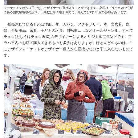
マーケットでは作り手であるデザイナーに直接会うことができます。会場はプラハ市内中心部
にある国民劇場横の広場。出店数は年々増加傾向で、最近では約180店の参加があります。
販売されているものは洋服、靴、カバン、アクセサリー、本、文房具、食
器、台所用品、家具、子どもの玩具、自転車……などオールジャンル。すべて
チェコ(もしくはチェコ近隣)のデザイナーによるオリジナルブランドです。プ
ラハ市内のお店で購入できるものも多少はありますが、ほとんどのものは、こ
こデザインマーケットかデザイナー個人から直接でないと手に入らないもので
す。