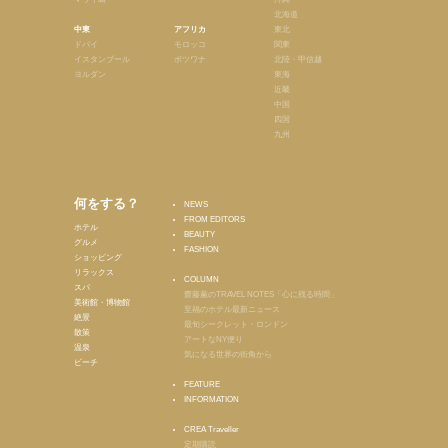
北海道
中東
アフリカ
東北
ドバイ
モロッコ
関東
イスタンブール
ボツワナ
北陸・甲信越
ヨルダン
東海
近畿
中国
四国
九州
何をする？
NEWS
FROM EDITORS
ホテル
BEAUTY
グルメ
FASHION
ショッピング
リラックス
COLUMN
スパ
齋藤薫のTRAVEL NOTES「心に残る時間」
美術館・博物館
至福のホテル最新ニュース
絶景
最旬シークレット・ロンドン
散策
アートなNY便り
温泉
気になる世界の街角から
ビーチ
FEATURE
INFORMATION
CREA Traveller
定期購読