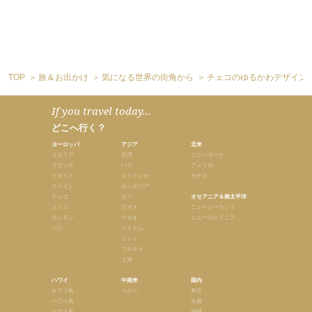
TOP
旅＆お出かけ
気になる世界の街角から
チェコのゆるかわデザイン
If you travel today...
どこへ行く？
ヨーロッパ
アジア
北米
イタリア
台湾
ニューヨーク
フランス
バリ
アメリカ
イギリス
スリランカ
カナダ
スペイン
カンボジア
チェコ
タイ
オセアニア＆南太平洋
スイス
ラオス
ニュージーランド
ロンドン
マカオ
ニューカレドニア
パリ
ベトナム
インド
ブルネイ
上海
ハワイ
中南米
国内
オアフ島
ペルー
東京
ハワイ島
京都
マウイ島
沖縄