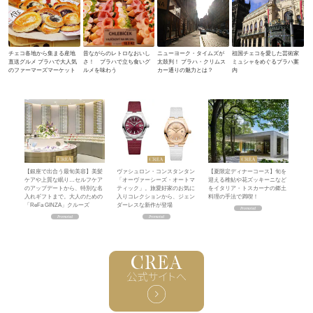
チェコ各地から集まる産地
昔ながらのレトロなおいし
ニューヨーク・タイムズが
祖国チェコを愛した芸術家
直送グルメ プラハで大人気
さ！ プラハで立ち食いグ
太鼓判！ プラハ・クリムス
ミュシャをめぐるプラハ案
のファーマーズマーケット
ルメを味わう
カー通りの魅力とは？
内
【銀座で出合う最旬美容】美髪
ヴァシュロン・コンスタンタン
【夏限定ディナーコース】旬を
ケアや上質な眠り…セルフケア
「オーヴァーシーズ・オートマ
迎える稚鮎や花ズッキーニなど
のアップデートから、特別な名
ティック」。旅愛好家のお気に
をイタリア・トスカーナの郷土
入れギフトまで。大人のための
入りコレクションから、ジェン
料理の手法で満喫！
「ReFa GINZA」クルーズ
ダーレスな新作が登場