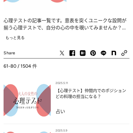
心理テストの記事一覧です。意表を突くユニークな設問が
揃う心理テストで、自分の心の中を覗いてみませんか？
恋愛、仕事、人間関係の深層心理……、自分でも気づかな
もっと見る
かったあなたの“本当の気持ち”が浮かび上がります。
占い
Share
61-80 / 1504
件
2025.5.11
【心理テスト】仲間内でのポジション
どの料理の担当になる？
占い
2025.5.9