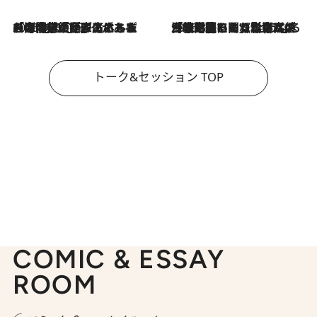
2026.8.3
「今後値上げがあるとすれば…」「リスクがあるのは今年の冬」エネルギー専門家が語る、ホルムズ海峡封鎖が家庭にもたらす“ある心配”
2026.8.3
「住宅建てられない…」「サーチャージ料の高値が続いている」ホルムズ海峡封鎖による影響はいつまで続く？《エネルギー専門家に聞く“どうなる日本の暮らし”》
トーク&セッション TOP
COMIC & ESSAY
ROOM