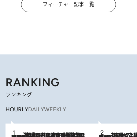
フィーチャー記事一覧
RANKING
ランキング
HOURLY
DAILY
WEEKLY
「最後に見られてよかった」上野動物園の東園パンダ舎が解体前に特別公開。8月16日まで延長されたパネル展と共に辿る“半世紀”のパンダ飼育《解体工事の図面あり》
2026.8.8
2026.8.5
【阿川佐和子さんの年とる力】なぜ70代で始めた趣味は“こんなに楽しい”のか？ ピアノ、俳句…スランプに陥っても続けられる“ある秘訣”とは