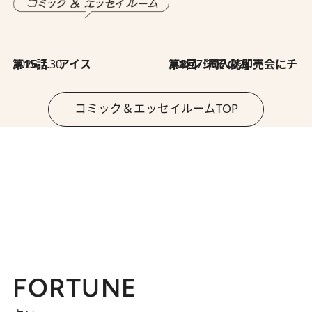
2026.7.30
第15話 アイス
2026.7.30
第8回「同人誌即売会にチャレンジ その2」
コミック＆エッセイルームTOP
FORTUNE