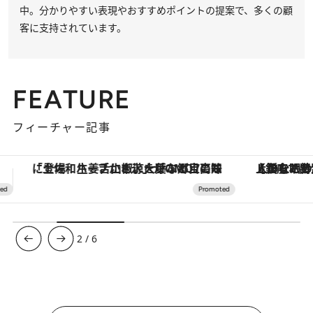
中。分かりやすい表現やおすすめポイントの提案で、多くの顧
客に支持されています。
FEATURE
フィーチャー記事
【銀座で出合う最旬美容】美髪ケアや上質な眠り…セルフケアのアップデートから、特別な名入れギフトまで。大人のための「ReFa GINZA」クルーズ
ヴァシュロン・コンスタンタン
3
/
6