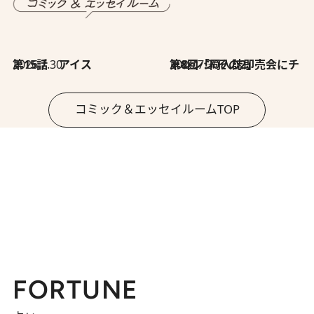
2026.7.30
第15話 アイス
2026.7.30
第8回「同人誌即売会にチャレンジ その2」
コミック＆エッセイルームTOP
FORTUNE