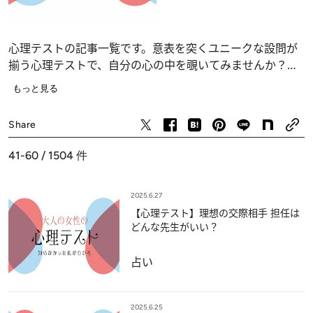
心理テストの記事一覧です。意表を突くユニークな設問が
揃う心理テストで、自分の心の中を覗いてみませんか？
恋愛、仕事、人間関係の深層心理……、自分でも気づかな
もっと見る
かったあなたの“本当の気持ち”が浮かび上がります。
占い
Share
41-60 / 1504
件
2025.6.27
【心理テスト】理想の交際相手 担任は
どんな先生がいい？
占い
2025.6.25