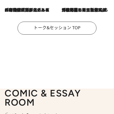
2026.8.3
「今後値上げがあるとすれば…」「リスクがあるのは今年の冬」エネルギー専門家が語る、ホルムズ海峡封鎖が家庭にもたらす“ある心配”
2026.8.3
「住宅建てられない…」「サーチャージ料の高値が続いている」ホルムズ海峡封鎖による影響はいつまで続く？《エネルギー専門家に聞く“どうなる日本の暮らし”》
トーク&セッション TOP
COMIC & ESSAY
ROOM