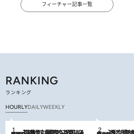
フィーチャー記事一覧
RANKING
ランキング
HOURLY
DAILY
WEEKLY
2026.8.5
【阿川佐和子さんの年とる力】なぜ70代で始めた趣味は“こんなに楽しい”のか？ ピアノ、俳句…スランプに陥っても続けられる“ある秘訣”とは
2026.8.8
《北欧の人々の幸福度が高いのは…》元デンマーク親善大使が出会った“心が満たされる暮らし”「いいかげんにヒュッゲしなさい！」