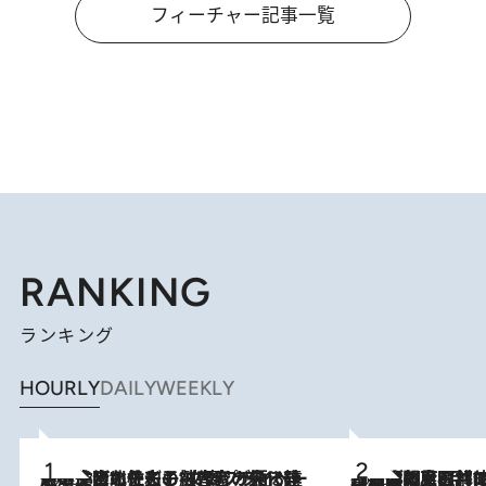
フィーチャー記事一覧
RANKING
ランキング
HOURLY
DAILY
WEEKLY
2026.8.3
《「文士の子ども被害者の会」発足！》阿川佐和子（72）が語る遠藤周作に北杜夫、劇作家・矢代静一の子どもたちの“文豪プライベート事件簿”
2026.8.8
「最後に見られてよかった」上野動物園の東園パンダ舎が解体前に特別公開。8月16日まで延長されたパネル展と共に辿る“半世紀”のパンダ飼育《解体工事の図面あり》