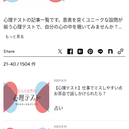
心理テストの記事一覧です。意表を突くユニークな設問が
揃う心理テストで、自分の心の中を覗いてみませんか？
恋愛、仕事、人間関係の深層心理……、自分でも気づかな
もっと見る
かったあなたの“本当の気持ち”が浮かび上がります。
占い
Share
21-40 / 1504
件
2025.8.13
【心理テスト】仕事でミスしやすい点
お茶会で話しかけられたら？
占い
2025.8.10