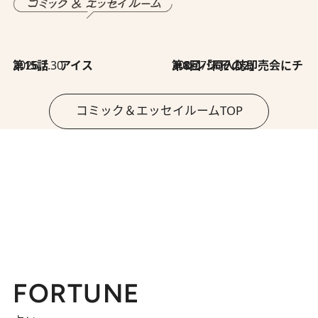
2026.7.30
第15話 アイス
2026.7.30
第8回「同人誌即売会にチャレンジ その2」
コミック＆エッセイルームTOP
FORTUNE