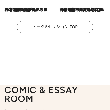
2026.8.3
「今後値上げがあるとすれば…」「リスクがあるのは今年の冬」エネルギー専門家が語る、ホルムズ海峡封鎖が家庭にもたらす“ある心配”
2026.8.3
「住宅建てられない…」「サーチャージ料の高値が続いている」ホルムズ海峡封鎖による影響はいつまで続く？《エネルギー専門家に聞く“どうなる日本の暮らし”》
トーク&セッション TOP
COMIC & ESSAY
ROOM