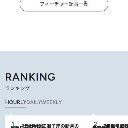
フィーチャー記事一覧
RANKING
ランキング
HOURLY
DAILY
WEEKLY
【新月】8月13日 獅子座の新月の日に行うといいこと
4 Hours Ago
2026.8.3
【自作のダイエットノートは攻略本】ダイエットが「苦しいもの」ではなくなった日。50代フードライターが半年続けられた理由は“楽しむこと”