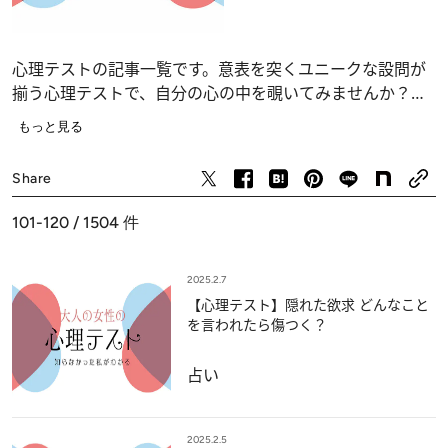
心理テストの記事一覧です。意表を突くユニークな設問が
揃う心理テストで、自分の心の中を覗いてみませんか？
恋愛、仕事、人間関係の深層心理……、自分でも気づかな
もっと見る
かったあなたの“本当の気持ち”が浮かび上がります。
占い
Share
101-120 / 1504
件
2025.2.7
【心理テスト】隠れた欲求 どんなこと
を言われたら傷つく？
占い
2025.2.5