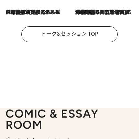
2026.8.3
「今後値上げがあるとすれば…」「リスクがあるのは今年の冬」エネルギー専門家が語る、ホルムズ海峡封鎖が家庭にもたらす“ある心配”
2026.8.3
「住宅建てられない…」「サーチャージ料の高値が続いている」ホルムズ海峡封鎖による影響はいつまで続く？《エネルギー専門家に聞く“どうなる日本の暮らし”》
トーク&セッション TOP
COMIC & ESSAY
ROOM