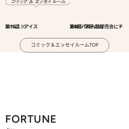
2026.7.30
第15話 アイス
2026.7.30
第8回「同人誌即売会にチャレンジ その2」
コミック＆エッセイルームTOP
FORTUNE