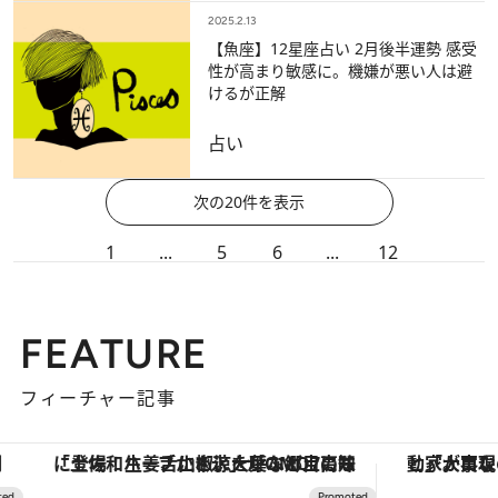
2025.2.13
【魚座】12星座占い 2月後半運勢 感受
性が高まり敏感に。機嫌が悪い人は避
けるが正解
占い
次の20件を表示
1
...
5
6
...
12
FEATURE
フィーチャー記事
「土佐和ハーブかき氷」がOMO7高知に登場！生姜、山椒、大葉など目にも舌にも涼を呼ぶ郷土の味