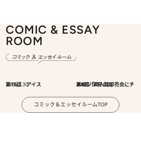
COMIC & ESSAY
ROOM
2026.7.30
第15話 アイス
2026.7.30
第8回「同人誌即売会にチャレンジ その2」
コミック＆エッセイルームTOP