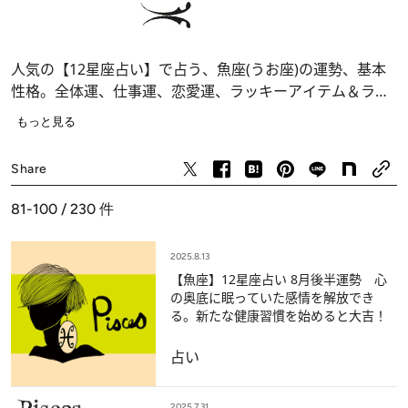
人気の【12星座占い】で占う、魚座(うお座)の運勢、基本
性格。全体運、仕事運、恋愛運、ラッキーアイテム＆ラッ
キーデー……あなたの運命が分かります。
もっと見る
占い
Share
81-100 / 230
件
2025.8.13
【魚座】12星座占い 8月後半運勢 心
の奥底に眠っていた感情を解放でき
る。新たな健康習慣を始めると大吉！
占い
2025.7.31