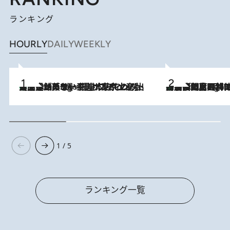
ランキング
HOURLY
DAILY
WEEKLY
【間違いのない王道・東京土産】資生堂パーラー 銀座本店でのみ出会える銘菓5選《極上プディング・濃厚チーズケーキ・ボンボンショコラほか》
7 Hours Ago
「最後に見られてよかった」上野動物園の東園パンダ舎が解体前に特別公開。8月16日まで延長されたパネル展と共に辿る“半世紀”のパンダ飼育《解体工事の図面あり》
7 Hours Ago
1 / 5
ランキング一覧