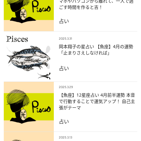
マホやパソコンから離れて、一人で過
ごす時間を作ると吉！
占い
2025.3.31
岡本翔子の星占い 【魚座】4月の運勢
「止まりさえしなければ」
占い
2025.3.29
【魚座】12星座占い 4月前半運勢 本音
で行動することで運気アップ！ 自己主
張がテーマ
占い
2025.3.13