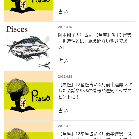
占い
2025.4.30
岡本翔子の星占い 【魚座】5月の運勢
「創造性とは、絶え間ない驚きであ
る」
占い
2025.4.29
【魚座】12星座占い 5月前半運勢 ふと
した会話やSNSの情報が運気アップの
ヒントに！
占い
2025.4.13
【魚座】12星座占い 4月後半運勢 ス