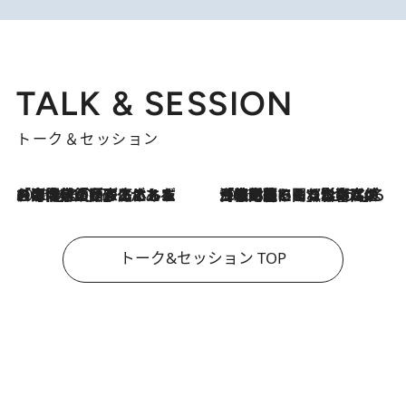
TALK & SESSION
トーク＆セッション
2026.8.3
「今後値上げがあるとすれば…」「リスクがあるのは今年の冬」エネルギー専門家が語る、ホルムズ海峡封鎖が家庭にもたらす“ある心配”
2026.8.3
「住宅建てられない…」「サーチャージ料の高値が続いている」ホルムズ海峡封鎖による影響はいつまで続く？《エネルギー専門家に聞く“どうなる日本の暮らし”》
トーク&セッション TOP