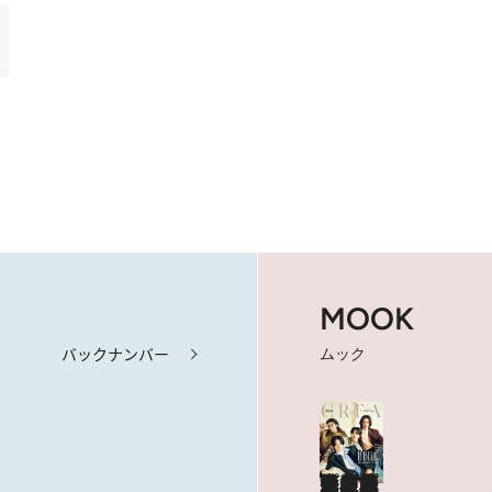
MOOK
バックナンバー
ムック
海も山もグルメも。人生最高の旅へ
やっぱり、ハワイ！
目次を見る
特集記事を読む
ショップリスト