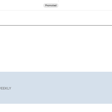
EEKLY
図面あり》
6.8.8
2026.8.7
「湘南乃風に憧れて」観客大盛上がりの“タオル回し”に、ラッパー顔負けの高速歌唱まで…さだまさし（74）のアグレッシブすぎる現在地