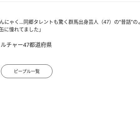
んにゃく…同郷タレントも驚く群馬出身芸人（47）の“昔話”の
缶に憧れてました」
カルチャー
47都道府県
ピープル一覧