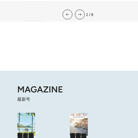
流光七奈の12星座占い
2026年下半期の運勢
韓国式四柱推命
心理占星学研究家
岡本翔子の星占い2026年
2026.7.31
心理占星学研究家 岡本翔子の星占い
2026.7.29
流光七奈の12星座占い
2026.8.7
東京ケイ子の 「オンナの算命学」
2 Hours Ago
岡本翔子の日めくりムーンカレンダー
2026.8.2
今週の12星座占い
2
/
8
MAGAZINE
最新号
海も山もグルメも。人生最高の旅へ
やっぱり、ハワイ！
目次を見る
特集記事を読む
ショップリスト
海風と太陽に誘われてポルトガルに会いに行く
目次を見る
特集記事を読む