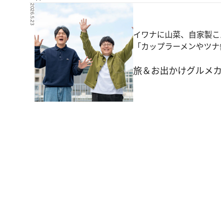
2026.5.23
イワナに山菜、自家製こ
「カップラーメンやツナ
旅＆お出かけ
グルメ