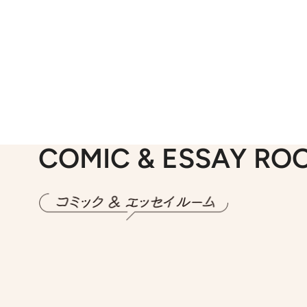
COMIC & ESSAY RO
2026.7.30
第15話 アイス
2026.
第8回「同人誌即
2026.7.8
川添愛「言葉のセンス研究所」（7）今の時代でもどうにか使えそうな「攻める言葉」を考える
2026.
第35回「打ち勝て！ 本厄 その3」