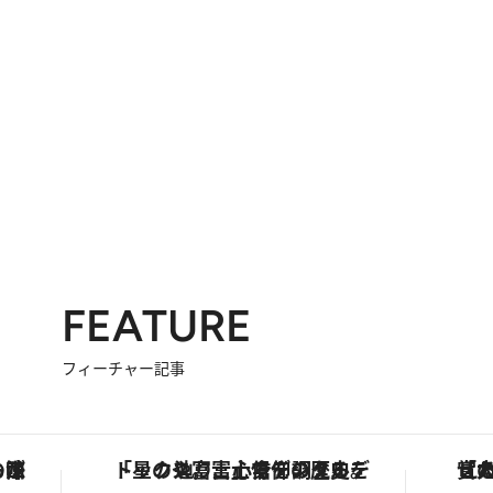
FEATURE
フィーチャー記事
も涼を呼ぶ郷土の味
「星のや富士」でデジタルデトックス。冨士信仰の歴史を辿り、心身を調える。