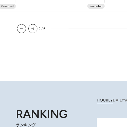
2
/
6
HOURLY
DAILY
W
RANKING
ランキング
「最後に見られてよかった」上野動物園の東園パンダ舎が解体前に特別公開。8月16日まで延長されたパネル展と共に辿る“半世紀”のパンダ飼育《解体工事の
202