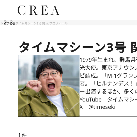
トップ
著者
タイムマシーン3号 関 太 プロフィール
タイムマシーン3号 
1979年生まれ、群馬
光大使。東京アナウンス
ビ結成。「M-1グラ
者。「ヒルナンデス！
ー出演するほか、多く
YouTube
タイムマシーン3
X
@timeseki
1
件