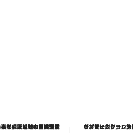
「大事なのは地域の意識を変えること」。ロレックス賞受賞の自然保護活動家が実現させたナイジェリアの自然環境の復活