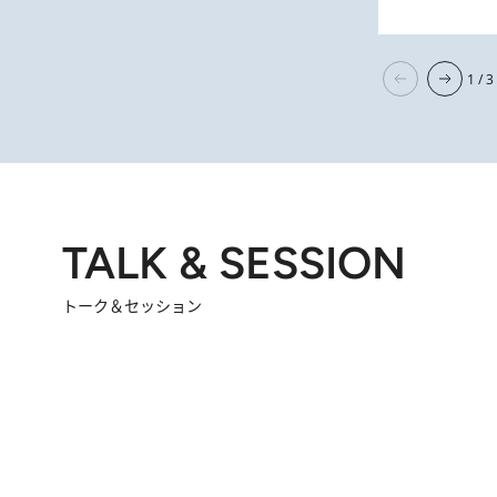
1 / 3
TALK & SESSION
トーク＆セッション
2026.8.3
「今後値上げがあるとすれば…」「リスクがあるのは今年の冬」エネルギー専門家が語る、ホルムズ海峡封鎖が家庭にもたらす“ある心配”
2026.
「住宅建てられない…」「サーチャージ料の高値が続いている」ホルムズ海峡封鎖による影響はいつまで続く？《エネルギー専門家に聞く“どうなる日本の暮らし”》