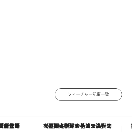
フィーチャー記事一覧
ヴァシュロン・コンスタンタン「オーヴァーシーズ・オートマティック」。旅愛好家のお気に入りコレクションから、ジェンダーレスな新作が登場
【夏限定ディナーコース】旬を迎える稚鮎や花ズッキーニなどをイタリア・トスカーナの郷土料理の手法で満喫！