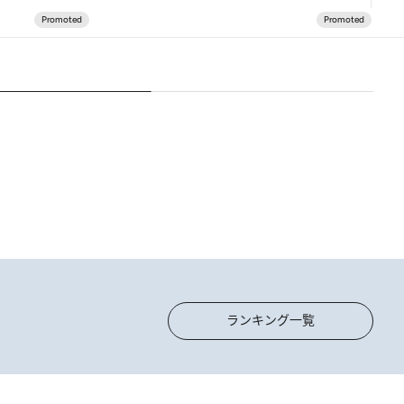
ランキング一覧
2026.8.5
【阿川佐和子さんの年とる力】なぜ70代で始めた趣味は“こんなに楽しい”のか？ ピアノ、俳句…スランプに陥っても続けられる“ある秘訣”とは
2
「立川にも歌舞伎があるん