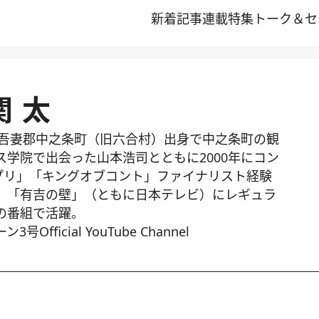
新着記事
連載
特集
トーク＆セ
関 太
県吾妻郡中之条町（旧六合村）出身で中之条町の観
学院で出会った山本浩司とともに2000年にコン
ンプリ」「キングオブコント」ファイナリスト経験
」「有吉の壁」（ともに日本テレビ）にレギュラ
の番組で活躍。
号Official YouTube Channel