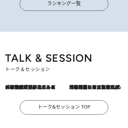
ランキング一覧
TALK & SESSION
トーク＆セッション
2026.8.3
「今後値上げがあるとすれば…」「リスクがあるのは今年の冬」エネルギー専門家が語る、ホルムズ海峡封鎖が家庭にもたらす“ある心配”
2026.8.3
「住宅建てられない…」「サーチャージ料の高値が続いている」ホルムズ海峡封鎖による影響はいつまで続く？《エネルギー専門家に聞く“どうなる日本の暮らし”》
トーク&セッション TOP