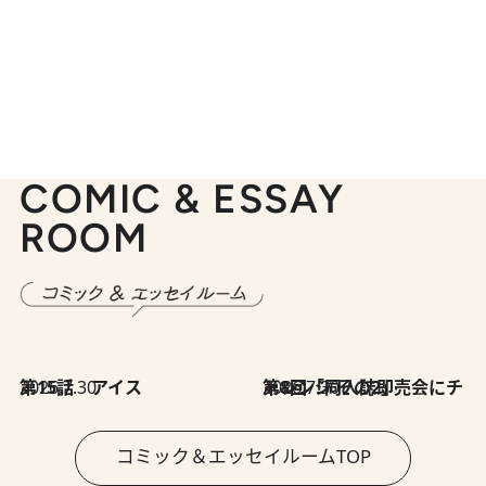
COMIC & ESSAY
ROOM
2026.7.30
第15話 アイス
2026.7.30
第8回「同人誌即売会にチャレンジ その2」
コミック＆エッセイルームTOP