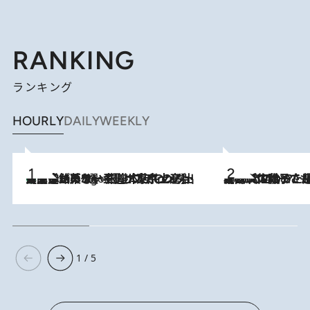
RANKING
ランキング
HOURLY
DAILY
WEEKLY
【間違いのない王道・東京土産】資生堂パーラー 銀座本店でのみ出会える銘菓5選《極上プディング・濃厚チーズケーキ・ボンボンショコラほか》
4 Hours Ago
2026.8.5
【阿川佐和子さんの年とる力】なぜ70代で始めた趣味は“こんなに楽しい”のか？ ピアノ、俳句…スランプに陥っても続けられる“ある秘訣”とは
1 / 5