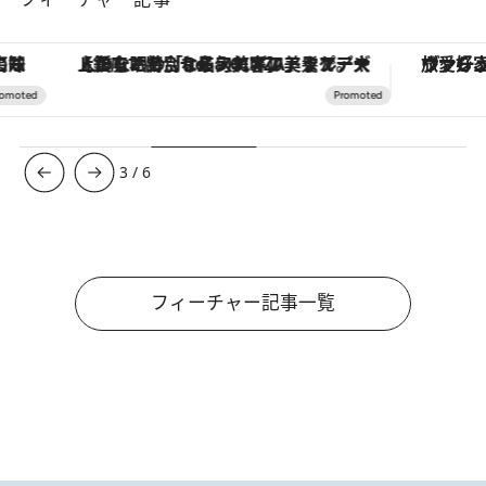
【銀座で出合う最旬美容】美髪ケアや上質な眠り…セルフケアのアップデートから、特別な名入れギフトまで。大人のための「ReFa GINZA」クルーズ
ヴァシュロン・コンスタンタン
3
/
6
フィーチャー記事一覧