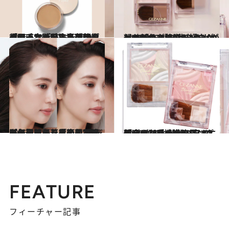
2026.5.19
【もっと読む】【プチプラで毛穴を隠す】予想を上回るヒットで品薄状態「フジコ 毛穴おだまり！クリーム」なら鼻の頭や頬の毛穴が目立たない！
ビューティ＆ヘルス
2026.5.14
【セザンヌ“ババアの粉”新作】「あれ？ もしかしてピンクの方が好きかも…!?」SNSで大いにバズったあのプチプラパウダーの新色を検証！
ビューティ＆ヘルス
2026.4.3
〈ヘアラインを変えて簡単に小顔＆若見え〉“生え際の影になりすます”フジコ名品ほか、「小顔プチプラ」検証〈産後の薄毛が気になる人、面長さんも必見〉
ビューティ＆ヘルス
2026.2.19
「セザンヌの“粉モノ”は間違いない」“ババアの粉”の次のお粉は…万人に似合って「機嫌のいい顔」になれる大人ピンクチーク【春の自腹買いプチプラ】
ビューティ＆ヘルス
FEATURE
フィーチャー記事