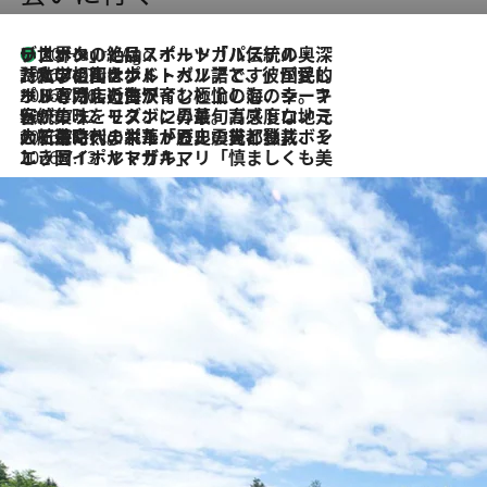
リスボンの絶品スイーツ「パステル・デ・ナタ」とは？ポルトガル伝統の奥深い世界へ
10 Hours Ago
2026.7.27
「私の祖国はポルトガル語です」国民的詩人フェルナンド・ペソアと、彼が愛した文学の街を歩く
2026.7.26
ポルトガル近海が育む極上の海の幸。キリリと冷えた白ワインと愉しむ、シーフード専門店の贅沢
2026.7.22
伝統の味をモダンに昇華。高感度な地元客が集う、リスボンの最旬ガストロノミー
2026.7.21
大航海時代の栄華から、震災、独裁、そして革命へ。ポルトガル・首都リスボンの石畳に刻まれた「歴史の光と影」
2026.7.13
エッセイ・ヤマザキマリ「慎ましくも美しき国 ポルトガル」