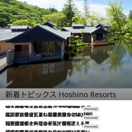
新着トピックス Hoshino Resorts
2026.8.7
【トンボの足水浴】ヒノキの香りに包まれて涼感マックス！約13℃の湧水かけ流しを避暑地「星野温泉 トンボの湯」で体験
2026.7.31
【ホテル帰省】という選択肢をOMOが提案。家族とほどよい距離を保つには「昼は実家、夜は気兼ねなくホテルで！」
2026.7.24
【夏限定ディナーコース】旬を迎える稚鮎や花ズッキーニなどをイタリア・トスカーナの郷土料理の手法で満喫！