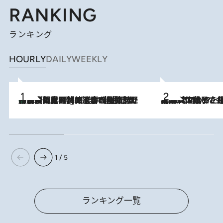
RANKING
ランキング
HOURLY
DAILY
WEEKLY
「最後に見られてよかった」上野動物園の東園パンダ舎が解体前に特別公開。8月16日まで延長されたパネル展と共に辿る“半世紀”のパンダ飼育《解体工事の図面あり》
10 Hours Ago
2026.8.5
【阿川佐和子さんの年とる力】なぜ70代で始めた趣味は“こんなに楽しい”のか？ ピアノ、俳句…スランプに陥っても続けられる“ある秘訣”とは
1 / 5
ランキング一覧