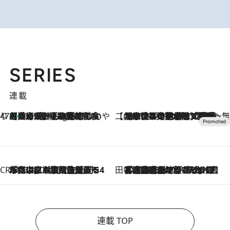
SERIES
連載
47都道府県の手みやげ ひんやりスイーツで夏を満喫
【兵庫県】この夏絶対食べたい 冷やしておいしいおやつ3選 淡路島の恵みをジェラートに集約
10 Hours Ago
【CREA×星野リゾート】唯一無二。癒しと発見が待つ場所へ
2026.8.7
【トンボの足水浴】ヒノキの香りに包まれて涼感マックス！約13℃の湧水かけ流しを避暑地「星野温泉 トンボの湯」で体験
CREA'S CHOICE
2026.8.7
「立川にも歌舞伎があるんだよ」 片岡仁左衛門・市川中車ら豪華座組みで4年目の立川立飛歌舞伎へ
田中稲の勝手に再ブーム
2026.8.7
「湘南乃風に憧れて」観客大盛上がりの“タオル回し”に、ラッパー顔負けの高速歌唱まで…さだまさし（74）のアグレッシブすぎる現在地
連載 TOP