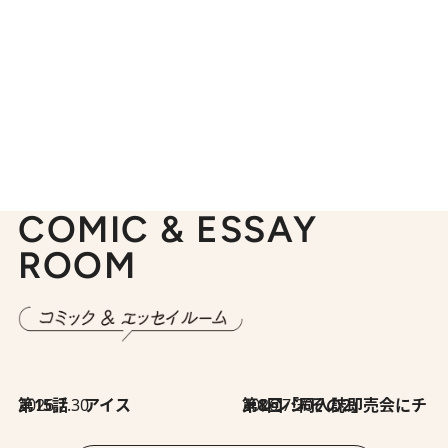
COMIC & ESSAY
ROOM
2026.7.30
第15話 アイス
2026.7.30
第8回「同人誌即売会にチャレンジ その2」