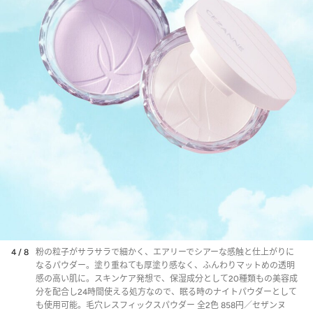
4 / 8
粉の粒子がサラサラで細かく、エアリーでシアーな感触と仕上がりに
なるパウダー。塗り重ねても厚塗り感なく、ふんわりマットめの透明
感の高い肌に。スキンケア発想で、保湿成分として20種類もの美容成
分を配合し24時間使える処方なので、眠る時のナイトパウダーとして
も使用可能。毛穴レスフィックスパウダー 全2色 858円／セザンヌ