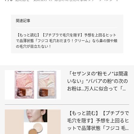
関連記事
【もっと読む】【プチプラで毛穴を隠す】予想を上回るヒット
で品薄状態「フジコ 毛穴おだまり！クリーム」なら鼻の頭や頬
の毛穴が目立たない！
「セザンヌの“粉モノ”は間違
いない」“ババアの粉”の次の
お粉は…万人に似合って「機
嫌のいい顔」になれる大人ピ
ンクチーク【春の自腹買いプ
チプラ】
【もっと読む】【プチプラで
毛穴を隠す】予想を上回るヒ
ットで品薄状態「フジコ 毛