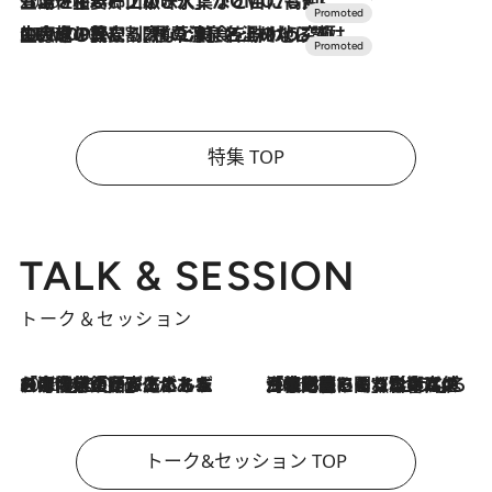
2026.7.17
「土佐和ハーブかき氷」がOMO7高知に登場！生姜、山椒、大葉など目にも舌にも涼を呼ぶ郷土の味
2026.7.10
NEW OPEN！【界 草津】名湯の地に誕生。趣の異なる2種の温泉と上州ならではの会席・蕎麦割烹など美食を味わう究極の癒やし旅
特集 TOP
TALK & SESSION
トーク＆セッション
2026.8.3
「今後値上げがあるとすれば…」「リスクがあるのは今年の冬」エネルギー専門家が語る、ホルムズ海峡封鎖が家庭にもたらす“ある心配”
2026.8.3
「住宅建てられない…」「サーチャージ料の高値が続いている」ホルムズ海峡封鎖による影響はいつまで続く？《エネルギー専門家に聞く“どうなる日本の暮らし”》
トーク&セッション TOP