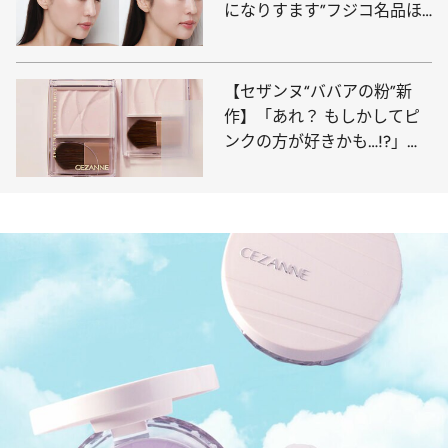
になりすます”フジコ名品ほ
か、「小顔プチプラ」検証
〈産後の薄毛が気になる人、
面長さんも必見〉
【セザンヌ“ババアの粉”新
作】「あれ？ もしかしてピ
ンクの方が好きかも…!?」
SNSで大いにバズったあのプ
チプラパウダーの新色を検
証！