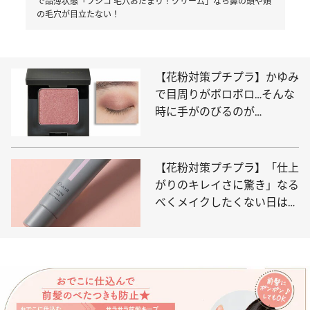
で品薄状態「フジコ 毛穴おだまり！クリーム」なら鼻の頭や頬
の毛穴が目立たない！
【花粉対策プチプラ】かゆみ
で目周りがボロボロ…そんな
時に手がのびるのが
「OSAJI」のアイシャドウ。
肌を極力刺激しない設計に拍
手！
【花粉対策プチプラ】「仕上
がりのキレイさに驚き」なる
べくメイクしたくない日は
「チャコット」大ヒット下地
の新色で“ファンデなし”で乗
り切る！