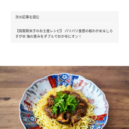
次の記事を読む
【鳥取県米子のお土産レシピ】 パリパリ食感の板わかめ＆しら
すがゆ 海の恵みをダブルでおかゆにオン！