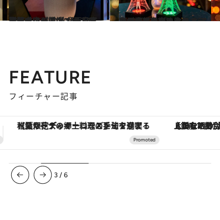
2023.10.30
フォーシーズンズホテル京都では この秋から自家製熟成肉が登場 【西日本注目ホテルのニュース18選】
旅＆お出かけ
2023.10.28
東日本エリアの注目ホテルの情報を総まとめ！ アンダーズ東京独自の ネイルサービスがスタートほか11軒
旅＆お出かけ
FEATURE
フィーチャー記事
【銀座で出合う最旬美容】美髪ケアや上質な眠り…セルフケアのアップデートから、特別な名入れギフトまで。大人のための「ReFa GINZA」クルーズ
ヴァシュロン・コンスタンタン
3
/
6