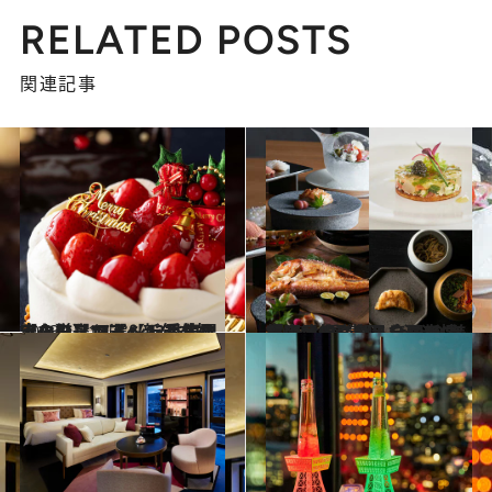
RELATED POSTS
関連記事
2023.11.12
【クリスマス＆新年を祝うなら】 スペシャルなホテルのフェアへ！ 季節限定の厳選14選【12月末まで！】
旅＆お出かけ
2023.11.4
旅の目的になる全国の“美食宿”10選 静岡・沼津「沼津倶楽部」ほか2023年にオープンした最新情報！
旅＆お出かけ