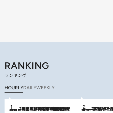
RANKING
ランキング
HOURLY
DAILY
WEEKLY
2026.8.8
「最後に見られてよかった」上野動物園の東園パンダ舎が解体前に特別公開。8月16日まで延長されたパネル展と共に辿る“半世紀”のパンダ飼育《解体工事の図面あり》
2026.8.5
【阿川佐和子さんの年とる力】なぜ70代で始めた趣味は“こんなに楽しい”のか？ ピアノ、俳句…スランプに陥っても続けられる“ある秘訣”とは