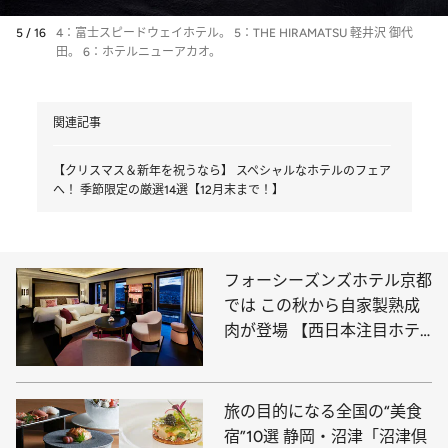
5 / 16
4：富士スピードウェイホテル。 5：THE HIRAMATSU 軽井沢 御代
田。 6：ホテルニューアカオ。
関連記事
【クリスマス＆新年を祝うなら】 スペシャルなホテルのフェア
へ！ 季節限定の厳選14選【12月末まで！】
フォーシーズンズホテル京都
では この秋から自家製熟成
肉が登場 【西日本注目ホテ
ルのニュース18選】
旅の目的になる全国の“美食
宿”10選 静岡・沼津「沼津倶