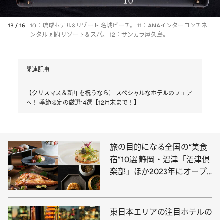
13 / 16
10：琉球ホテル&リゾート 名城ビーチ。 11：ANAインターコンチネ
ンタル 別府リゾート＆スパ。 12：サンカラ屋久島。
関連記事
【クリスマス＆新年を祝うなら】 スペシャルなホテルのフェア
へ！ 季節限定の厳選14選【12月末まで！】
旅の目的になる全国の“美食
宿”10選 静岡・沼津「沼津倶
楽部」ほか2023年にオープ
ンした最新情報！
東日本エリアの注目ホテルの