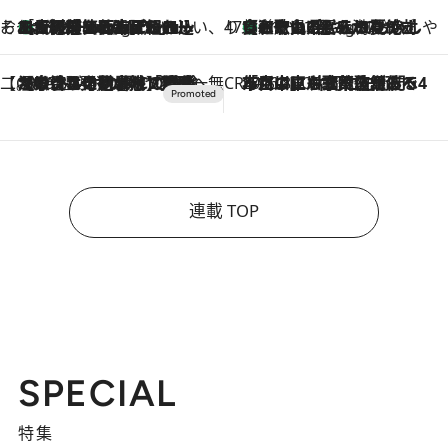
そおだよおこの関西おいしい、おやつ紀行
［大阪府箕面市］一皿一皿目の前で仕上げられる、料理を巧みに組み込んだアシェットデセールコース「ミチル アシェット デセール（Michiru assiette dessert）」
11 Hours Ago
47都道府県の手みやげ ひんやりスイーツで夏を満喫
【和歌山県】この夏絶対食べたい 冷やしておいしいおやつ3選 みかんがごろっと丸ごと入ったジュレ
11 Hours Ago
【CREA×星野リゾート】唯一無二。癒しと発見が待つ場所へ
2026.8.7
【トンボの足水浴】ヒノキの香りに包まれて涼感マックス！約13℃の湧水かけ流しを避暑地「星野温泉 トンボの湯」で体験
CREA'S CHOICE
2026.8.7
「立川にも歌舞伎があるんだよ」 片岡仁左衛門・市川中車ら豪華座組みで4年目の立川立飛歌舞伎へ
連載 TOP
SPECIAL
特集