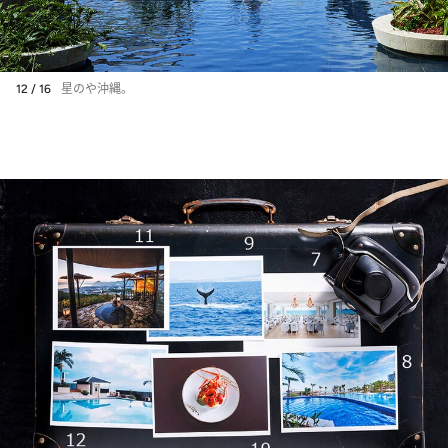
12 / 16
星のや沖縄。