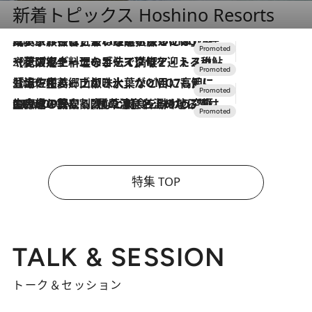
新着トピックス Hoshino Resorts
2026.7.31
【ホテル帰省】という選択肢をOMOが提案。家族とほどよい距離を保つには「昼は実家、夜は気兼ねなくホテルで！」
2026.7.24
【夏限定ディナーコース】旬を迎える稚鮎や花ズッキーニなどをイタリア・トスカーナの郷土料理の手法で満喫！
2026.7.17
「土佐和ハーブかき氷」がOMO7高知に登場！生姜、山椒、大葉など目にも舌にも涼を呼ぶ郷土の味
2026.7.10
NEW OPEN！【界 草津】名湯の地に誕生。趣の異なる2種の温泉と上州ならではの会席・蕎麦割烹など美食を味わう究極の癒やし旅
特集 TOP
TALK & SESSION
トーク＆セッション