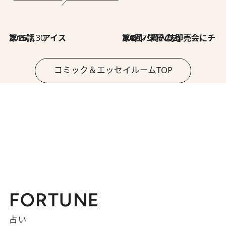
2026.7.30
第15話 アイス
2026.7.30
第8回「同人誌即売会にチャレンジ その2」
コミック＆エッセイルームTOP
FORTUNE
占い