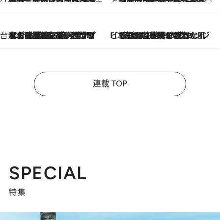
台湾ぶらぶら食べ歩き
2026.8.4
【台湾夏旅】買い物するなら“台湾の原宿”西門町へ！ お土産も自分用アイテムも揃うショッピングスポット8選
ビューティいいもの集め EDITORS' BEST
2026.8.3
“落とす”時間が“癒やし”に。THREEのクレンジングは、酷暑で疲れた肌も心も整えてくれる！
連載 TOP
SPECIAL
特集