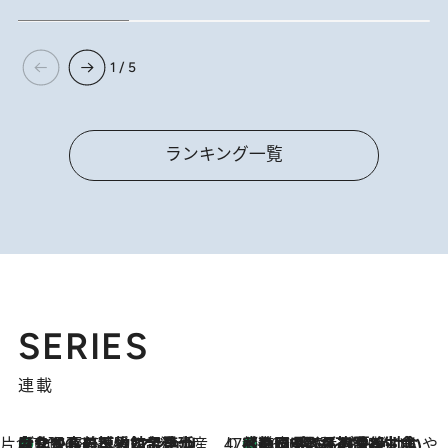
1 / 5
ランキング一覧
SERIES
連載
片倉真理のときめく台湾土産
台北からちょっと足を延ばして嘉義へ！ マジョリカタイルの博物館で見つけたレトロ可愛い台湾土産
2026.8.5
47都道府県の手みやげ ひんやりスイーツで夏を満喫
【静岡県】この夏絶対食べたい 冷やしておいしいおやつ3選 お茶香る生食感のふるふるゼリー
2026.8.5