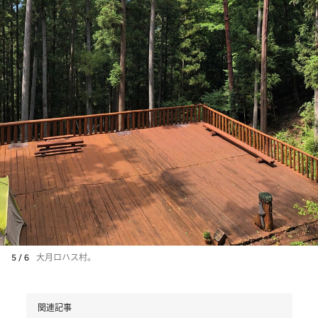
5 / 6
大月ロハス村。
関連記事