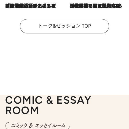
2026.8.3
「今後値上げがあるとすれば…」「リスクがあるのは今年の冬」エネルギー専門家が語る、ホルムズ海峡封鎖が家庭にもたらす“ある心配”
2026.8.3
「住宅建てられない…」「サーチャージ料の高値が続いている」ホルムズ海峡封鎖による影響はいつまで続く？《エネルギー専門家に聞く“どうなる日本の暮らし”》
トーク&セッション TOP
COMIC & ESSAY
ROOM