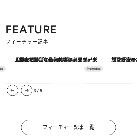
FEATURE
フィーチャー記事
【銀座で出合う最旬美容】美髪ケアや上質な眠り…セルフケアのアップデートから、特別な名入れギフトまで。大人のための「ReFa GINZA」クルーズ
ヴァシュロン・コンスタンタン
3
/
5
フィーチャー記事一覧