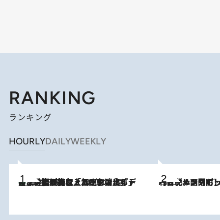
RANKING
ランキング
HOURLY
DAILY
WEEKLY
【なぜ吉沢亮は「気配を消せる」のか？】興行収入208億の『国宝』を経て挑むミュージカル『ディア・エヴァン・ハンセン』。トップ俳優が舞台上でさらけ出した“孤独”とは
2026.8.5
2026.8.4
【台北・西門町】台湾旅行で行くべきグルメスポット7選《濃厚ルーローハンやもっちり粽、サクふわドーナツも》