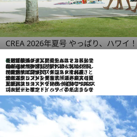
CREA 2026年夏号 やっぱり、ハワイ
【厳選旅コスメ】国内をあちこち移動する河井菜摘が選んだ夏旅ベストコスメ発表！「リラックスアイテムはマスト」【Mサイズジップ】
2026.8.5
2026.8.4
【厳選旅コスメ】「紫外線＆乾燥対策しながらメイク感も！」ヘア＆メイクGeorgeが選んだ夏旅ベストコスメを発表！【Mサイズジップ】
2026.8.3
【厳選旅コスメ】「保湿もタイパ重視！」“サウナ好き”タレント清水みさとが愛用する夏旅ベストコスメを発表！【Mサイズジップ】
2026.8.2
【厳選旅コスメ】美容家・瀬戸麻実の夏旅ベストコスメを発表！「ストレスなく使えるクレンジング＆洗顔は必須」【Mサイズジップ】
2026.8.1
【厳選旅コスメ】「UV＆美白ケアはマスト！」フリーアナウンサー宇賀なつみの夏旅ベストコスメを発表！【Mサイズジップ】
2026.7.23
【リピート確定！】ハワイの名店ランチプレートとサンドイッチ、手が止まらない人気ドーナツ