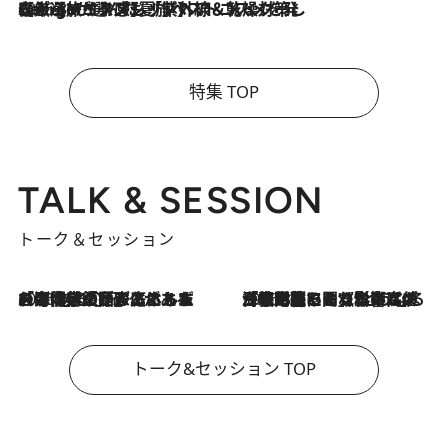
2026.8.4
【厳選旅コスメ】「紫外線＆乾燥対策しながらメイク感も！」ヘア＆メイクGeorgeが選んだ夏旅ベストコスメを発表！【Mサイズジップ】
特集 TOP
TALK & SESSION
トーク＆セッション
2026.8.3
「今後値上げがあるとすれば…」「リスクがあるのは今年の冬」エネルギー専門家が語る、ホルムズ海峡封鎖が家庭にもたらす“ある心配”
2026.8.3
「住宅建てられない…」「サーチャージ料の高値が続いている」ホルムズ海峡封鎖による影響はいつまで続く？《エネルギー専門家に聞く“どうなる日本の暮らし”》
トーク&セッション TOP