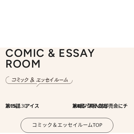
COMIC & ESSAY
ROOM
2026.7.30
第15話 アイス
2026.7.30
第8回「同人誌即売会にチャレンジ その2」
コミック＆エッセイルームTOP