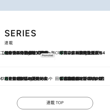
SERIES
連載
【CREA×星野リゾート】唯一無二。癒しと発見が待つ場所へ
【トンボの足水浴】ヒノキの香りに包まれて涼感マックス！約13℃の湧水かけ流しを避暑地「星野温泉 トンボの湯」で体験
9 Hours Ago
CREA'S CHOICE
「立川にも歌舞伎があるんだよ」 片岡仁左衛門・市川中車ら豪華座組みで4年目の立川立飛歌舞伎へ
11 Hours Ago
47都道府県の手みやげ ひんやりスイーツで夏を満喫
【京都府】この夏絶対食べたい 冷やしておいしいおやつ3選 ひと口目から心を掴む新緑のテリーヌ
11 Hours Ago
田中稲の勝手に再ブーム
「湘南乃風に憧れて」観客大盛上がりの“タオル回し”に、ラッパー顔負けの高速歌唱まで…さだまさし（74）のアグレッシブすぎる現在地
2026.8.7
連載 TOP