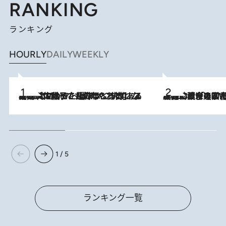
RANKING
ランキング
HOURLY
DAILY
WEEKLY
2026.8.5
【阿川佐和子さんの年とる力】なぜ70代で始めた趣味は“こんなに楽しい”のか？ ピアノ、俳句…スランプに陥っても続けられる“ある秘訣”とは
2026.8.3
慶應幼稚舎の図書室からテレビの世界に飛び込んだ阿川佐和子（72）、「N
1 / 5
ランキング一覧