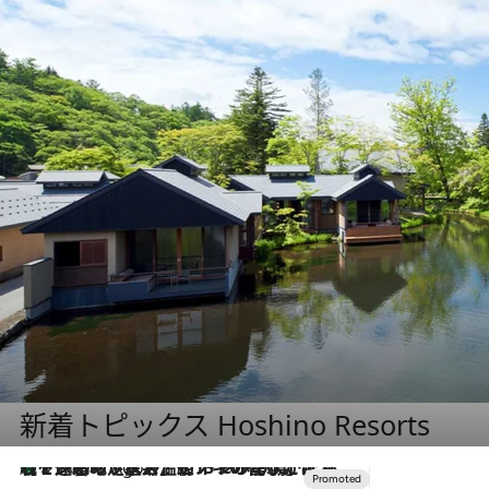
新着トピックス Hoshino Resorts
【トンボの足水浴】ヒノキの香りに包まれて涼感マックス！約13℃の湧水かけ流しを避暑地「星野温泉 トンボの湯」で体験
9 Hours Ago