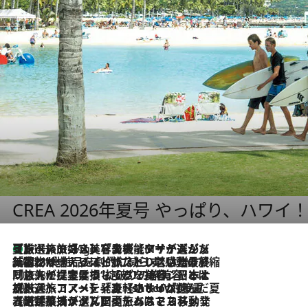
CREA 2026年夏号 やっぱり、ハワイ
【厳選旅コスメ】「多機能アイテムがメイン！」旅好き美容エディターが選んだ夏旅ベストコスメを発表【Mサイズジップ】
11 Hours Ago
2026.8.6
「荷物が増えるほど旅ストレスは増す」美容ジャーナリストがたどり着いた最終結論。“化粧品を劇的に減らす”感動の凝縮美容とは
2026.8.6
「旅先には金髪ウィッグを持参」日本と同じメイクでは損してる!? 美容ジャーナリストが提案する“掟破りの旅美容”とは
2026.8.6
【厳選旅コスメ】「身軽さ＆UV対策重視！」ヘアアーティストshucoが選んだ夏旅ベストコスメを発表【Mサイズジップ】
2026.8.5
【厳選旅コスメ】国内をあちこち移動する河井菜摘が選んだ夏旅ベストコスメ発表！「リラックスアイテムはマスト」【Mサイズジップ】