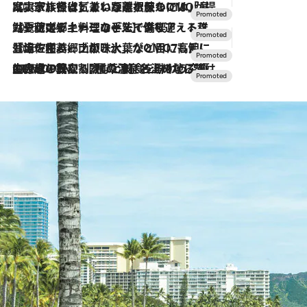
2026.7.31
【ホテル帰省】という選択肢をOMOが提案。家族とほどよい距離を保つには「昼は実家、夜は気兼ねなくホテルで！」
2026.7.24
【夏限定ディナーコース】旬を迎える稚鮎や花ズッキーニなどをイタリア・トスカーナの郷土料理の手法で満喫！
2026.7.17
「土佐和ハーブかき氷」がOMO7高知に登場！生姜、山椒、大葉など目にも舌にも涼を呼ぶ郷土の味
2026.7.10
NEW OPEN！【界 草津】名湯の地に誕生。趣の異なる2種の温泉と上州ならではの会席・蕎麦割烹など美食を味わう究極の癒やし旅