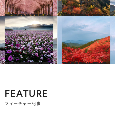
2021.4.27
いつか行きたい！ 日本の春の絶景 ～近畿篇～《全33スポット》
旅＆お出かけ
2021.11.2
いつか行きたい！ 日本の絶景 ～近畿エリア 秋篇2021～《全34スポット》
旅＆お出かけ
2021.10.13
【奈良県 2021年版】 秋の絶景・風物詩5選 コスモスと大和三山のコラボ美景
旅＆お出かけ
2021.3.22
【奈良県 2021年版】 春の絶景・風物詩5選 ツツジで真っ赤に染め上がる葛城山
旅＆お出かけ
FEATURE
フィーチャー記事