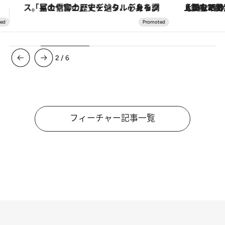
【銀座で出合う最旬美容】美髪ケアや上質な眠り…セルフケアのアップデートから、特別な名入れギフトまで。大人のための「ReFa GINZA」クルーズ
3
/
6
フィーチャー記事一覧