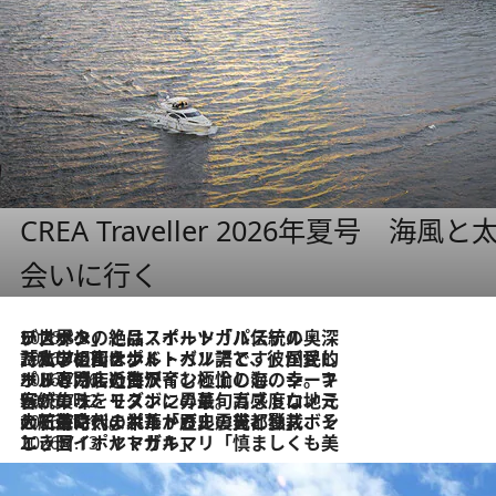
CREA Traveller 2026年夏号
会いに行く
2026.8.8
リスボンの絶品スイーツ「パステル・デ・ナタ」とは？ポルトガル伝統の奥深い世界へ
2026.7.27
「私の祖国はポルトガル語です」国民的詩人フェルナンド・ペソアと、彼が愛した文学の街を歩く
2026.7.26
ポルトガル近海が育む極上の海の幸。キリリと冷えた白ワインと愉しむ、シーフード専門店の贅沢
2026.7.22
伝統の味をモダンに昇華。高感度な地元客が集う、リスボンの最旬ガストロノミー
2026.7.21
大航海時代の栄華から、震災、独裁、そして革命へ。ポルトガル・首都リスボンの石畳に刻まれた「歴史の光と影」
2026.7.13
エッセイ・ヤマザキマリ「慎ましくも美しき国 ポルトガル」