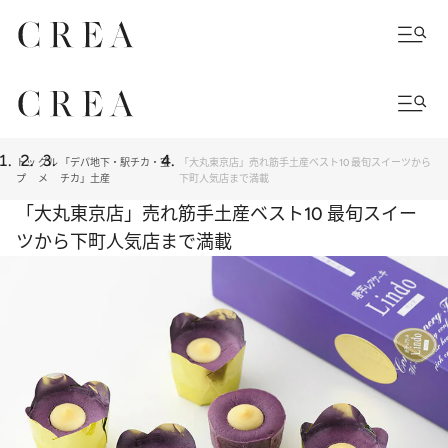
トッ
グル
「デパ地下・駅チカ・空
「大丸東京店」売れ筋手土産ベスト10 最旬スイーツから
プ
メ
チカ」土産
下町人気店まで満載
「大丸東京店」売れ筋手土産ベスト10 最旬スイー
ツから下町人気店まで満載