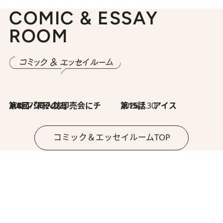
COMIC & ESSAY
ROOM
2026.7.30
第8回「同人誌即売会にチャレンジ その2」
2026.7.30
第15話 アイス
コミック＆エッセイルームTOP