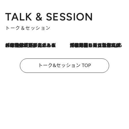
TALK & SESSION
トーク＆セッション
2026.8.3
「今後値上げがあるとすれば…」「リスクがあるのは今年の冬」エネルギー専門家が語る、ホルムズ海峡封鎖が家庭にもたらす“ある心配”
2026.8.3
「住宅建てられない…」「サーチャージ料の高値が続いている」ホルムズ海峡封鎖による影響はいつまで続く？《エネルギー専門家に聞く“どうなる日本の暮らし”》
トーク&セッション TOP