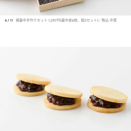
4 / 11
揚最中手作りセット 1,297円(最中皮6枚、餡3セット)／駒込 中里