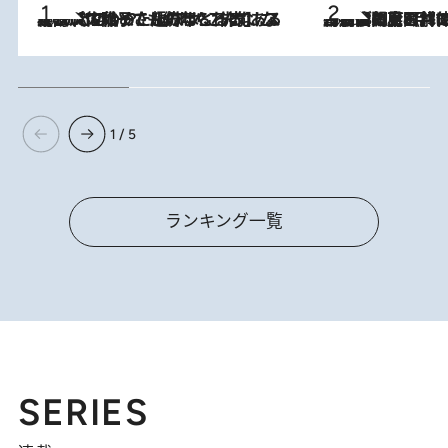
2026.8.5
【阿川佐和子さんの年とる力】なぜ70代で始めた趣味は“こんなに楽しい”のか？ ピアノ、俳句…スランプに陥っても続けられる“ある秘訣”とは
2026.8.8
「最後に見られてよかった」上野動物園の東園パンダ舎が解体前に特別公開。8月16日まで延長されたパネル展と共に辿る“半世紀”のパンダ飼育《解体工事の図面あり》
1 / 5
ランキング一覧
SERIES