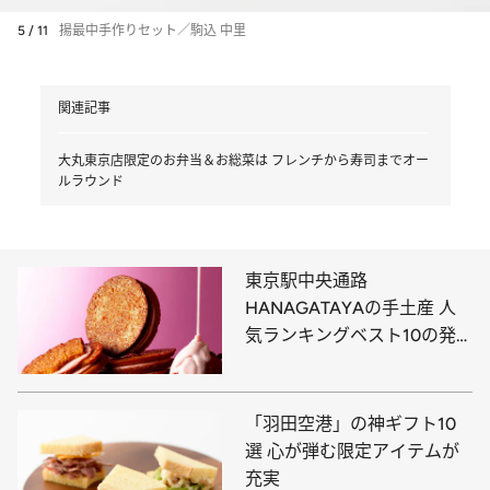
5 / 11
揚最中手作りセット／駒込 中里
関連記事
大丸東京店限定のお弁当＆お総菜は フレンチから寿司までオー
ルラウンド
東京駅中央通路
HANAGATAYAの手土産 人
気ランキングベスト10の発
表です！
「羽田空港」の神ギフト10
選 心が弾む限定アイテムが
充実