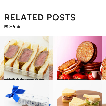
RELATED POSTS
関連記事
2019.12.27
大丸東京店限定のお弁当＆お総菜は フレンチから寿司までオールラウンド
グルメ
2019.12.17
東京駅中央通路HANAGATAYAの手土産 人気ランキングベスト10の発表です！
グルメ