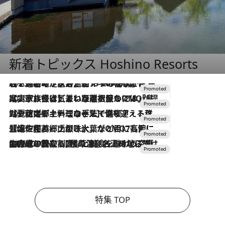
新着トピックス Hoshino Resorts
2026.8.7
【トンボの足水浴】ヒノキの香りに包まれて涼感マックス！約13℃の湧水かけ流しを避暑地「星野温泉 トンボの湯」で体験
2026.7.31
【ホテル帰省】という選択肢をOMOが提案。家族とほどよい距離を保つには「昼は実家、夜は気兼ねなくホテルで！」
2026.7.24
【夏限定ディナーコース】旬を迎える稚鮎や花ズッキーニなどをイタリア・トスカーナの郷土料理の手法で満喫！
2026.7.17
「土佐和ハーブかき氷」がOMO7高知に登場！生姜、山椒、大葉など目にも舌にも涼を呼ぶ郷土の味
2026.7.10
NEW OPEN！【界 草津】名湯の地に誕生。趣の異なる2種の温泉と上州ならではの会席・蕎麦割烹など美食を味わう究極の癒やし旅
特集 TOP