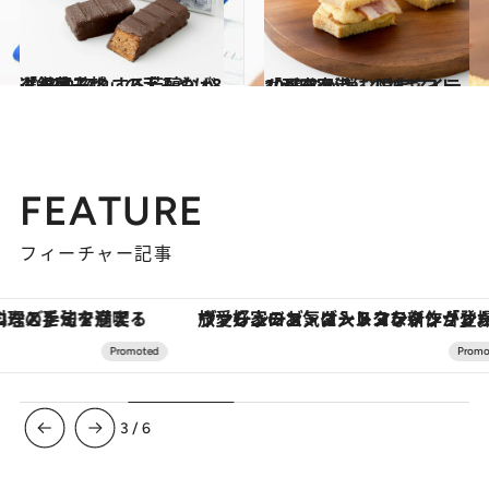
2019.12.15
「銀座三越」の手みやげ8選 惚れ惚れする芳醇なバター菓子
グルメ
2019.8.9
「羽田空港」の神ギフト10選 心が弾む限定アイテムが充実
グルメ
FEATURE
フィーチャー記事
ヴァシュロン・コンスタンタン「オーヴァーシーズ・オートマティック」。旅愛好家のお気に入りコレクションから、ジェンダーレスな新作が登場
3
/
6