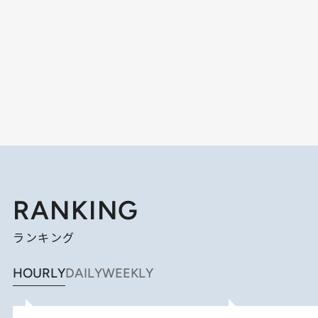
RANKING
ランキング
HOURLY
DAILY
WEEKLY