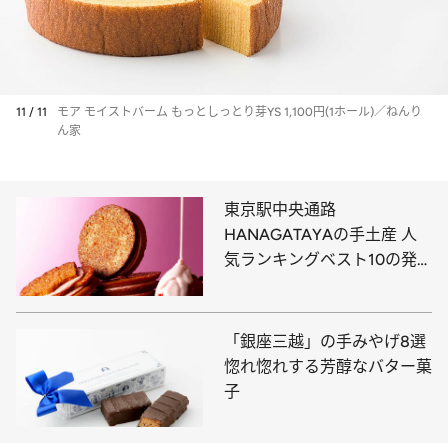
11 / 11
モア モイストバーム もっとしっとり芽YS 1,100円(1ホール)／ねんり
ん家
東京駅中央通路
HANAGATAYAの手土産 人
気ランキングベスト10の発
表です！
「銀座三越」の手みやげ8選
惚れ惚れする芳醇なバター菓
子