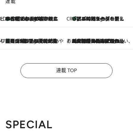
連載
ビューティいいもの集め EDITORS' BEST
35℃超えの日の夜、枕にひと吹き！ BAUMのルームスプレーが、ひのきの香りで心まで解きほぐす
3 Hours Ago
CREA'S CHOICE
「眠る時刻をセットする」——眠りの前を整える、バルミューダの新しいアプローチ
3 Hours Ago
47都道府県の手みやげ ひんやりスイーツで夏を満喫
【岡山県】この夏絶対食べたい 冷やしておいしいおやつ3選 フルーツが主役のプリンやアイスが勢揃い
3 Hours Ago
そおだよおこの関西おいしい、おやつ紀行
2026.8.9
［大阪府箕面市］一皿一皿目の前で仕上げられる、料理を巧みに組み込んだアシェットデセールコース「ミチル アシェット デセール（Michiru assiette dessert）」
連載 TOP
SPECIAL