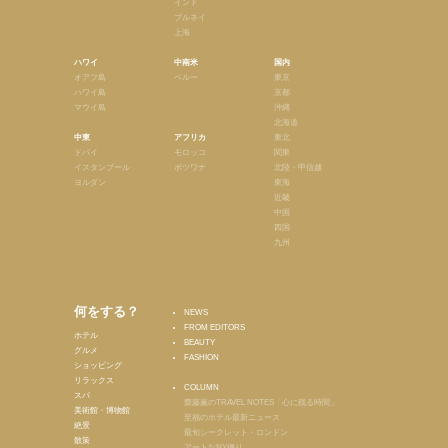
インド
ブルネイ
上海
ハワイ
中南米
国内
オアフ島
ペルー
東京
ハワイ島
京都
マウイ島
沖縄
北海道
中東
アフリカ
東北
ドバイ
モロッコ
関東
イスタンブール
ボツワナ
北陸・甲信越
ヨルダン
東海
近畿
中国
四国
九州
何をする？
NEWS
FROM EDITORS
ホテル
BEAUTY
グルメ
FASHION
ショッピング
リラックス
COLUMN
スパ
齋藤薫のTRAVEL NOTES「心に残る時間」
美術館・博物館
至福のホテル最新ニュース
絶景
最旬シークレット・ロンドン
散策
アートなNY便り