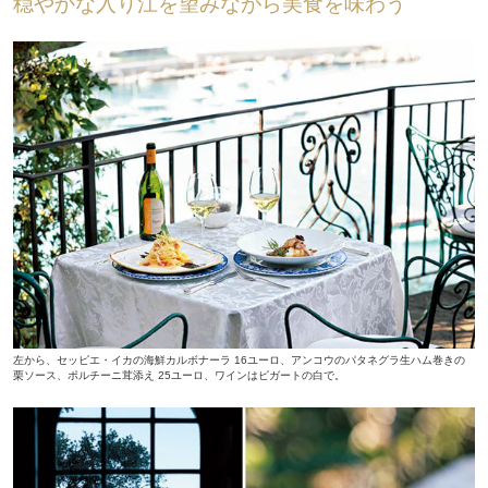
穏やかな入り江を望みながら美食を味わう
左から、セッピエ・イカの海鮮カルボナーラ 16ユーロ、アンコウのパタネグラ生ハム巻きの
栗ソース、ポルチーニ茸添え 25ユーロ、ワインはピガートの白で。