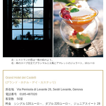
左：レストランの窓は一枚の絵のよう。
右：柿のスープ仕立てグランマルニエ風とアマレットのジェラート。10ユーロ
Grand Hotel dei Castelli
(グランド・ホテル・デイ・カステッリ)
所在地 Via Penisola di Levante 26, Sestri Levante, Genova
電話番号 0185-487020
客室数 50室
料金 シングル 120ユーロ～、ダブル 220ユーロ～、ジュニアスイート 28