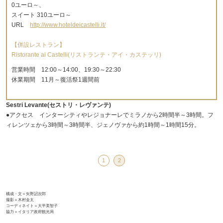
0ユーロ～、
スイート 310ユーロ～
URL
http://www.hoteldeicastelli.it/
【併設レストラン】
Ristorante ai Castelli(リストランテ・アイ・カステッリ)
営業時間 12:00～14:00、19:30～22:30
休業期間 11月～復活祭1週間前
Sestri Levante(セストリ・レヴァンテ)
●アクセス インターシティやレジョナーレでミラノから2時間半～3時間。フ
ィレンツェから3時間～3時間半、ジェノヴァから約1時間～1時間15分。
1
2
構成・文＝矢野詔次郎
撮影＝木村金太
コーディネイト＝大平美智子
協力＝イタリア政府観光局