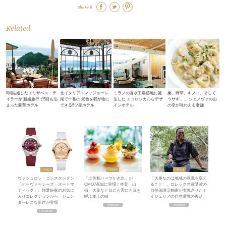
Share it
Related
8回結婚したエリザベス・テ
北イタリア・マッジョーレ
ミラノの香水工場跡地に誕
栗、野草、キノコ、そして
イラーが 新婚旅行で5回も泊
湖で一番の 景色を我が物に
生した エコロジカルなデザ
ウサギ…… ジェノヴァの山
まった豪華ホテル
できる5ツ星ホテル
インホテル
の幸が味わえる老舗
ヴァシュロン・コンスタンタン
「土佐和ハーブかき氷」が
「大事なのは地域の意識を変え
「オーヴァーシーズ・オートマ
OMO7高知に登場！生姜、山
ること」。ロレックス賞受賞の
ティック」。旅愛好家のお気に
椒、大葉など目にも舌にも涼を
自然保護活動家が実現させたナ
入りコレクションから、ジェン
呼ぶ郷土の味
イジェリアの自然環境の復活
ダーレスな新作が登場