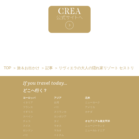
TOP
旅＆お出かけ
記事
リヴィエラの大人の隠れ家リゾート セストリ・
If you travel today...
どこへ行く？
ヨーロッパ
アジア
北米
イタリア
台湾
ニューヨーク
フランス
バリ
アメリカ
イギリス
スリランカ
カナダ
スペイン
カンボジア
チェコ
タイ
オセアニア＆南太平洋
スイス
ラオス
ニュージーランド
ロンドン
マカオ
ニューカレドニア
パリ
ベトナム