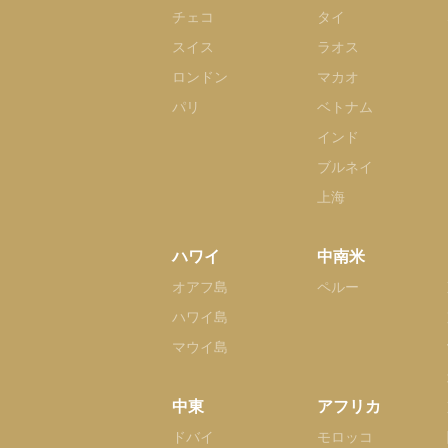
チェコ
タイ
スイス
ラオス
ロンドン
マカオ
パリ
ベトナム
インド
ブルネイ
上海
ハワイ
中南米
オアフ島
ペルー
ハワイ島
マウイ島
中東
アフリカ
ドバイ
モロッコ