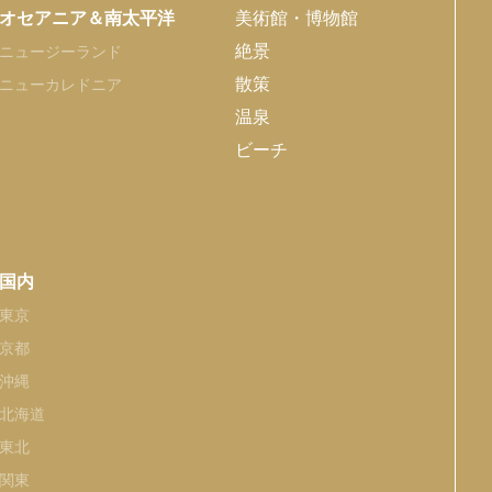
オセアニア＆南太平洋
美術館・博物館
絶景
ニュージーランド
散策
ニューカレドニア
温泉
ビーチ
国内
東京
京都
沖縄
北海道
東北
関東