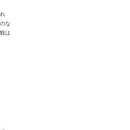
れ
のな
観は