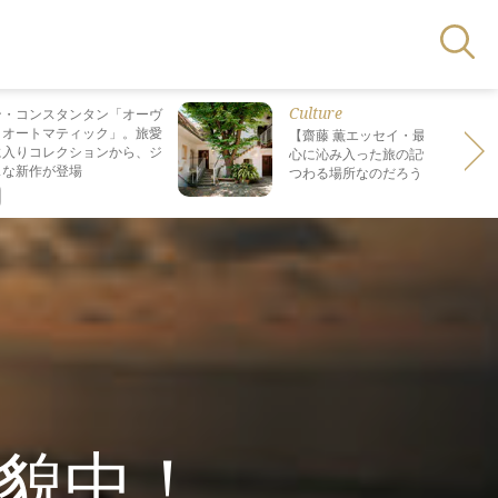
Culture
ン・コンスタンタン「オーヴ
・オートマティック」。旅愛
【齋藤 薫エッセイ・最終回】 最も
に入りコレクションから、ジ
心に沁み入った旅の記憶は なぜ“死
スな新作が登場
つわる場所なのだろう？
貌中！