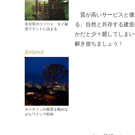
質が高いサービスと優
る、自然と共存する建造
非日常のリゾート タイ秘
境でテントに泊まる
かだと少々臆してしまい
解き放ちましょう！
Related
ホーチミンの夜景を眺めな
がらワインで乾杯