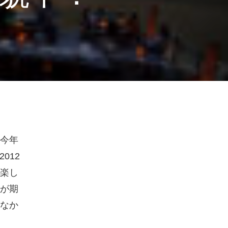
今年
012
楽し
が期
なか