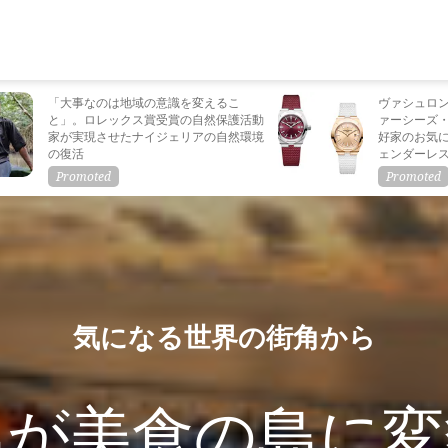
「大事なのは地域の意識を変えるこ
ヴァシュロ
と」。ロレックス賞受賞の自然保護活動
ァーシーズ
家が実現させたナイジェリアの自然環境
好家のお気
の復活
ェンダーレ
気になる世界の街角から
島が美食の島に変