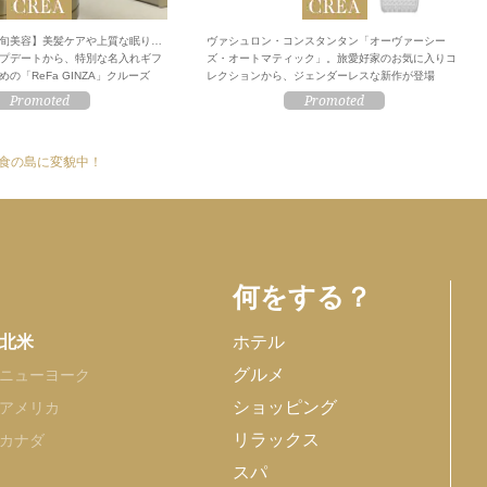
旬美容】美髪ケアや上質な眠り…
ヴァシュロン・コンスタンタン「オーヴァーシー
プデートから、特別な名入れギフ
ズ・オートマティック」。旅愛好家のお気に入りコ
の「ReFa GINZA」クルーズ
レクションから、ジェンダーレスな新作が登場
食の島に変貌中！
何をする？
北米
ホテル
グルメ
ニューヨーク
ショッピング
アメリカ
リラックス
カナダ
スパ