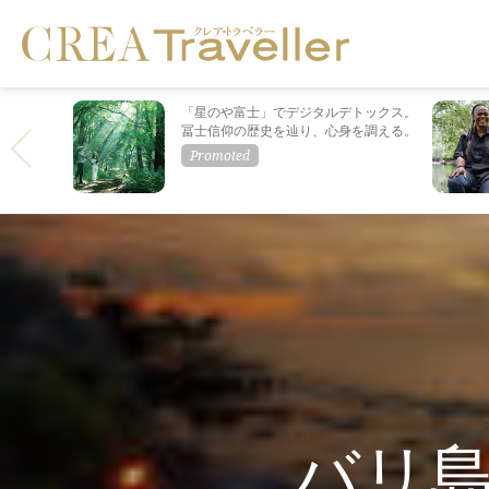
「星のや富士」でデジタルデトックス。
冨士信仰の歴史を辿り、心身を調える。
バリ