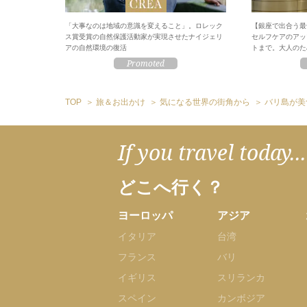
「大事なのは地域の意識を変えること」。ロレック
【銀座で出合う最
ス賞受賞の自然保護活動家が実現させたナイジェリ
セルフケアのアッ
アの自然環境の復活
トまで。大人のため
TOP
旅＆お出かけ
気になる世界の街角から
バリ島が美
If you travel today...
どこへ行く？
ヨーロッパ
アジア
イタリア
台湾
フランス
バリ
イギリス
スリランカ
スペイン
カンボジア