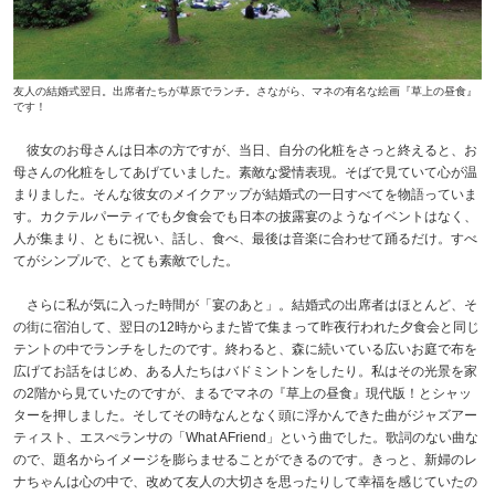
友人の結婚式翌日。出席者たちが草原でランチ。さながら、マネの有名な絵画『草上の昼食』
です！
彼女のお母さんは日本の方ですが、当日、自分の化粧をさっと終えると、お
母さんの化粧をしてあげていました。素敵な愛情表現。そばで見ていて心が温
まりました。そんな彼女のメイクアップが結婚式の一日すべてを物語っていま
す。カクテルパーティでも夕食会でも日本の披露宴のようなイベントはなく、
人が集まり、ともに祝い、話し、食べ、最後は音楽に合わせて踊るだけ。すべ
てがシンプルで、とても素敵でした。
さらに私が気に入った時間が「宴のあと」。結婚式の出席者はほとんど、そ
の街に宿泊して、翌日の12時からまた皆で集まって昨夜行われた夕食会と同じ
テントの中でランチをしたのです。終わると、森に続いている広いお庭で布を
広げてお話をはじめ、ある人たちはバドミントンをしたり。私はその光景を家
の2階から見ていたのですが、まるでマネの『草上の昼食』現代版！とシャッ
ターを押しました。そしてその時なんとなく頭に浮かんできた曲がジャズアー
ティスト、エスぺランサの「What AFriend」という曲でした。歌詞のない曲な
ので、題名からイメージを膨らませることができるのです。きっと、新婦のレ
ナちゃんは心の中で、改めて友人の大切さを思ったりして幸福を感じていたの