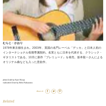
むらじ・かおり
1978年東京都生まれ。2003年、英国の名門レーベル「デッカ」と日本人初の
インターナショナル長期専属契約。名実ともに日本を代表する、クラシック・
ギタリストである。10月に新作『プレリュード』を発売。坂本龍一さんによる
オリジナル曲なども入った意欲作。
photo & talk by Kaori Muraji
realization & text by Akiko Nakazawa
Share it
Related