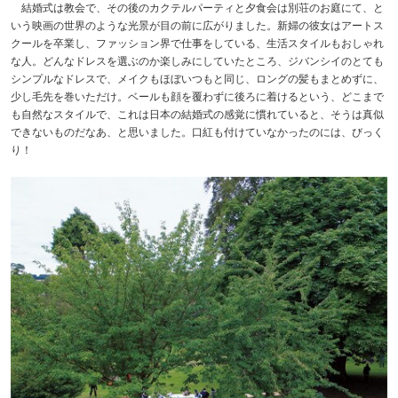
結婚式は教会で、その後のカクテルパーティと夕食会は別荘のお庭にて、と
いう映画の世界のような光景が目の前に広がりました。新婦の彼女はアートス
クールを卒業し、ファッション界で仕事をしている、生活スタイルもおしゃれ
な人。どんなドレスを選ぶのか楽しみにしていたところ、ジバンシイのとても
シンプルなドレスで、メイクもほぼいつもと同じ、ロングの髪もまとめずに、
少し毛先を巻いただけ。ベールも顔を覆わずに後ろに着けるという、どこまで
も自然なスタイルで、これは日本の結婚式の感覚に慣れていると、そうは真似
できないものだなあ、と思いました。口紅も付けていなかったのには、びっく
り！