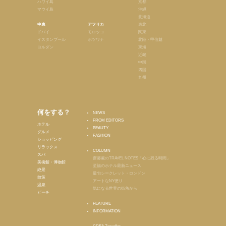
ハワイ島
京都
マウイ島
沖縄
北海道
中東
アフリカ
東北
ドバイ
モロッコ
関東
イスタンブール
ボツワナ
北陸・甲信越
ヨルダン
東海
近畿
中国
四国
九州
何をする？
NEWS
FROM EDITORS
ホテル
BEAUTY
グルメ
FASHION
ショッピング
リラックス
COLUMN
スパ
齋藤薫のTRAVEL NOTES「心に残る時間」
美術館・博物館
至福のホテル最新ニュース
絶景
最旬シークレット・ロンドン
散策
アートなNY便り
温泉
気になる世界の街角から
ビーチ
FEATURE
INFORMATION