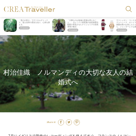
「星のや富士」でデジタルデトック
「大事なのは地域の意識を変えるこ
ヴァシュロン・コンス
ス。冨士信仰の歴史を辿り、心身を調
と」。ロレックス賞受賞の自然保護活
ヴァーシーズ・オート
える。
動家が実現させたナイジェリアの自然
旅愛好家のお気に入り
環境の復活
ら、ジェンダーレスな
村治佳織 ノルマンディの大切な友人の結
婚式へ
Share it
7月にイギリスで新作のレコーディングを終えてすぐ、フランスのノルマン