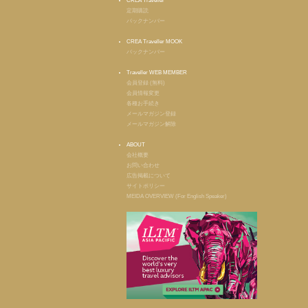
CREA Traveller
定期購読
バックナンバー
CREA Traveller MOOK
バックナンバー
Traveller WEB MEMBER
会員登録 (無料)
会員情報変更
各種お手続き
メールマガジン登録
メールマガジン解除
ABOUT
会社概要
お問い合わせ
広告掲載について
サイトポリシー
MEIDA OVERVIEW (For English Speaker)