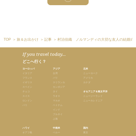
TOP
旅＆お出かけ
記事
村治佳織 ノルマンディの大切な友人の結婚式
If you travel today...
どこへ行く？
ヨーロッパ
アジア
北米
イタリア
台湾
ニューヨーク
フランス
バリ
アメリカ
イギリス
スリランカ
カナダ
スペイン
カンボジア
チェコ
タイ
オセアニア＆南太平洋
スイス
ラオス
ニュージーランド
ロンドン
マカオ
ニューカレドニア
パリ
ベトナム
インド
ブルネイ
上海
ハワイ
中南米
国内
オアフ島
ペルー
東京