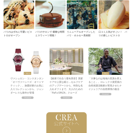
パリのはずれに可愛いビス
パリのサロンで 優雅な時間
リニューアルオープンした
口コミ人気がすごい！ パ
トロがオープン
とスウィーツ堪能！
パリ・オルセー美術館
リの新しいビストロ
ヴァシュロン・コンスタンタン
【銀座で出合う最旬美容】美髪
「大事なのは地域の意識を変え
「オーヴァーシーズ・オートマ
ケアや上質な眠り…セルフケア
ること」。ロレックス賞受賞の
ティック」。旅愛好家のお気に
のアップデートから、特別な名
自然保護活動家が実現させたナ
入りコレクションから、ジェン
入れギフトまで。大人のための
イジェリアの自然環境の復活
ダーレスな新作が登場
「ReFa GINZA」クルーズ