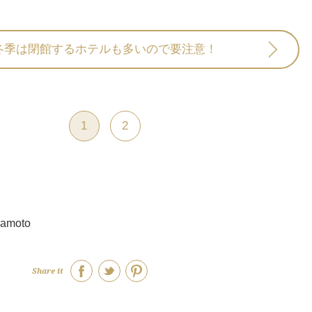
冬季は閉館するホテルも多いので要注意！
1
2
ramoto
Share it