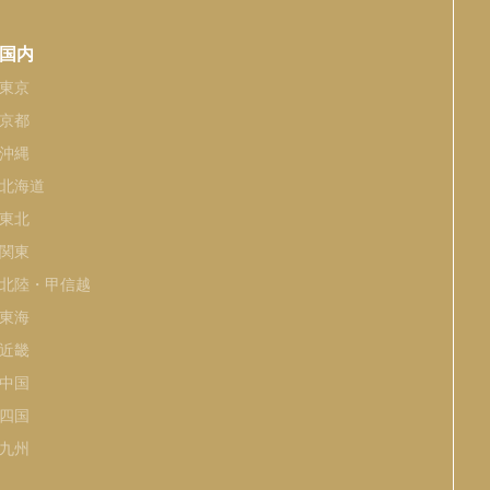
国内
東京
京都
沖縄
北海道
東北
関東
北陸・甲信越
東海
近畿
中国
四国
九州