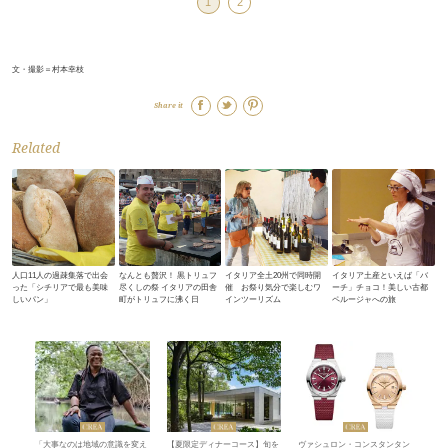
1
2
文・撮影＝村本幸枝
Share it
Related
人口11人の過疎集落で出会
なんとも贅沢！ 黒トリュフ
イタリア全土20州で同時開
イタリア土産といえば「バ
った「シチリアで最も美味
尽くしの祭 イタリアの田舎
催 お祭り気分で楽しむワ
ーチ」チョコ！美しい古都
しいパン」
町がトリュフに沸く日
インツーリズム
ペルージャへの旅
「大事なのは地域の意識を変え
【夏限定ディナーコース】旬を
ヴァシュロン・コンスタンタン