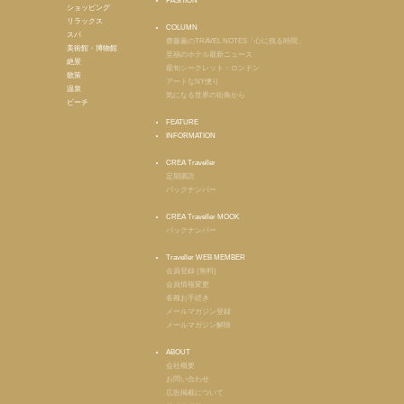
FASHION
ショッピング
リラックス
COLUMN
スパ
齋藤薫のTRAVEL NOTES「心に残る時間」
美術館・博物館
至福のホテル最新ニュース
絶景
最旬シークレット・ロンドン
散策
アートなNY便り
温泉
気になる世界の街角から
ビーチ
FEATURE
INFORMATION
CREA Traveller
定期購読
バックナンバー
CREA Traveller MOOK
バックナンバー
Traveller WEB MEMBER
会員登録 (無料)
会員情報変更
各種お手続き
メールマガジン登録
メールマガジン解除
ABOUT
会社概要
お問い合わせ
広告掲載について