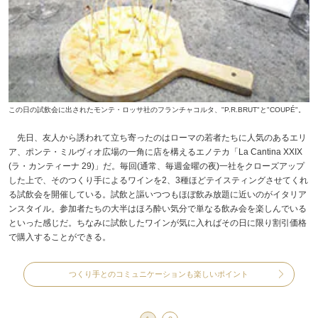
この日の試飲会に出されたモンテ・ロッサ社のフランチャコルタ、"P.R.BRUT"と"COUPÉ"。
先日、友人から誘われて立ち寄ったのはローマの若者たちに人気のあるエリ
ア、ポンテ・ミルヴィオ広場の一角に店を構えるエノテカ「La Cantina XXIX
(ラ・カンティーナ 29)」だ。毎回(通常、毎週金曜の夜)一社をクローズアップ
した上で、そのつくり手によるワインを2、3種ほどテイスティングさせてくれ
る試飲会を開催している。試飲と謳いつつもほぼ飲み放題に近いのがイタリア
ンスタイル。参加者たちの大半はほろ酔い気分で単なる飲み会を楽しんでいる
といった感じだ。ちなみに試飲したワインが気に入ればその日に限り割引価格
で購入することができる。
つくり手とのコミュニケーションも楽しいポイント