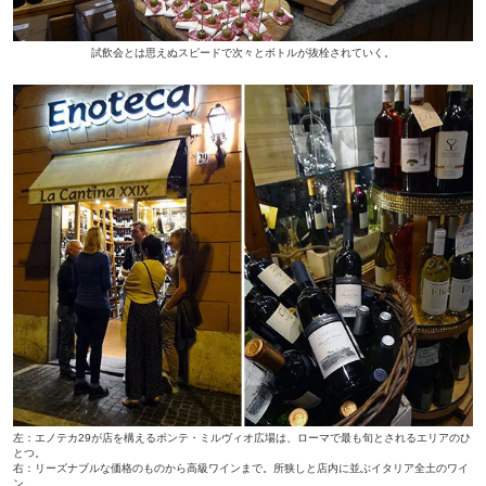
試飲会とは思えぬスピードで次々とボトルが抜栓されていく。
左：エノテカ29が店を構えるポンテ・ミルヴィオ広場は、ローマで最も旬とされるエリアのひ
とつ。
右：リーズナブルな価格のものから高級ワインまで。所狭しと店内に並ぶイタリア全土のワイ
ン。