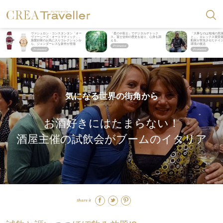
ヴァシュロン・コンスタンタン「オー
「星のや富士」でデジタルデトック
「大事なのは地域の意
ヴァーシーズ・オートマティック」。
ス。冨士信仰の歴史を辿り、心身を調
と」。ロレックス賞受
旅愛好家のお気に入りコレクションか
える。
動家が実現させたナイ
ら、ジェンダーレスな新作が登場
環境の復活
気になる世界の街角から
お酒好きにはたまらない！
酒屋主催の試飲会がブームのイタリア
Share it