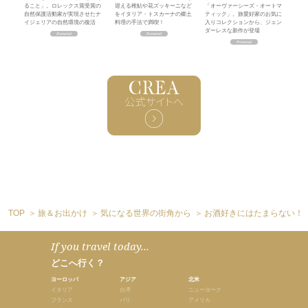
ること」。ロレックス賞受賞の
迎える稚鮎や花ズッキーニなど
「オーヴァーシーズ・オートマ
自然保護活動家が実現させたナ
をイタリア・トスカーナの郷土
ティック」。旅愛好家のお気に
イジェリアの自然環境の復活
料理の手法で満喫！
入りコレクションから、ジェン
ダーレスな新作が登場
TOP
旅＆お出かけ
気になる世界の街角から
お酒好きにはたまらない！
If you travel today...
どこへ行く？
ヨーロッパ
アジア
北米
イタリア
台湾
ニューヨーク
フランス
バリ
アメリカ