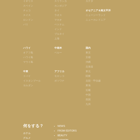
イギリス
スリランカ
カナダ
スペイン
カンボジア
チェコ
タイ
オセアニア＆南太平洋
スイス
ラオス
ニュージーランド
ロンドン
マカオ
ニューカレドニア
パリ
ベトナム
インド
ブルネイ
上海
ハワイ
中南米
国内
オアフ島
ペルー
東京
ハワイ島
京都
マウイ島
沖縄
北海道
中東
アフリカ
東北
ドバイ
モロッコ
関東
イスタンブール
ボツワナ
北陸・甲信越
ヨルダン
東海
近畿
中国
四国
九州
何をする？
NEWS
FROM EDITORS
ホテル
BEAUTY
グルメ