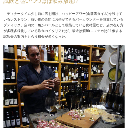
試飲と謳いつつほぼ飲み放題!?
ディナータイム少し前に店を開け、ハッピーアワー(食前酒タイム)を設けて
いるレストラン、買い物の合間にお茶ができるバーカウンターを設置している
ブティック、店内の一角がバールとして機能している食材屋など、店の在り方
が多種多様化している昨今のイタリアだが、最近は酒屋(エノテカ)が主催する
試飲会の案内をもらう機会が多くなった。