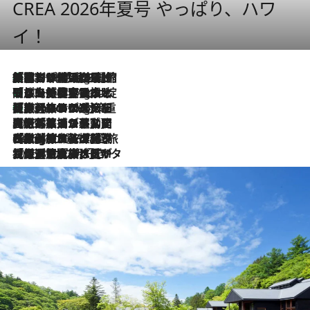
CREA 2026年夏号 やっぱり、ハワ
イ！
「荷物が増えるほど旅ストレスは増す」美容ジャーナリストがたどり着いた最終結論。“化粧品を劇的に減らす”感動の凝縮美容とは
10 Hours Ago
「旅先には金髪ウィッグを持参」日本と同じメイクでは損してる!? 美容ジャーナリストが提案する“掟破りの旅美容”とは
10 Hours Ago
【厳選旅コスメ】「身軽さ＆UV対策重視！」ヘアアーティストshucoが選んだ夏旅ベストコスメを発表【Mサイズジップ】
10 Hours Ago
2026.8.5
【厳選旅コスメ】国内をあちこち移動する河井菜摘が選んだ夏旅ベストコスメ発表！「リラックスアイテムはマスト」【Mサイズジップ】
2026.8.4
【厳選旅コスメ】「紫外線＆乾燥対策しながらメイク感も！」ヘア＆メイクGeorgeが選んだ夏旅ベストコスメを発表！【Mサイズジップ】
2026.8.3
【厳選旅コスメ】「保湿もタイパ重視！」“サウナ好き”タレント清水みさとが愛用する夏旅ベストコスメを発表！【Mサイズジップ】