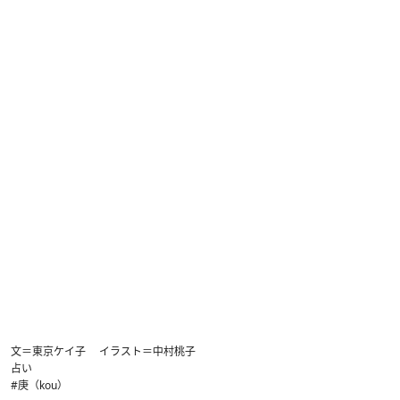
文＝東京ケイ子 イラスト＝中村桃子
占い
#庚（kou）