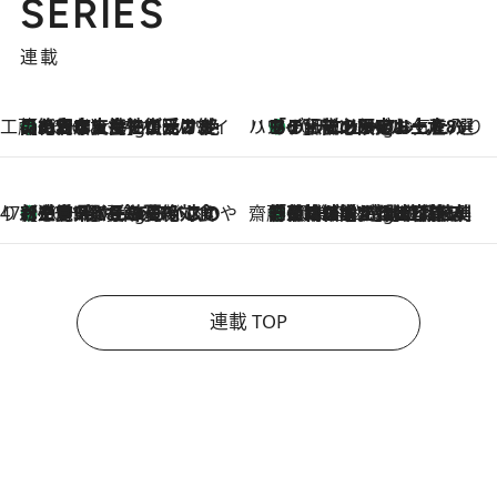
SERIES
連載
工藤まやのおもてなしハワイ
【ハワイ土産】ローカルの絶大な支持で復活！ 絶品の幻クッキー《元ファンの日本人女性が受け継いだ名店》
10 Hours Ago
ハワイ賢者 リサのお気に入りリスト
あの伝説の限定トートも！ リニューアルした「ディーン＆デルーカ ハワイ」で必須のお土産8選
10 Hours Ago
47都道府県の手みやげ ひんやりスイーツで夏を満喫
【三重県】この夏絶対食べたい 冷やしておいしいおやつ3選 お餅×アイスの新感覚スイーツ
10 Hours Ago
齋藤 薫 美容脳ルネサンス
「荷物が増えるほど旅ストレスは増す」美容ジャーナリストがたどり着いた最終結論。“化粧品を劇的に減らす”感動の凝縮美容とは
10 Hours Ago
連載 TOP