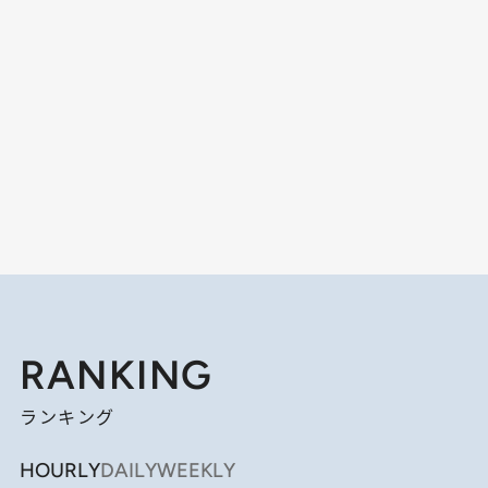
RANKING
ランキング
HOURLY
DAILY
WEEKLY