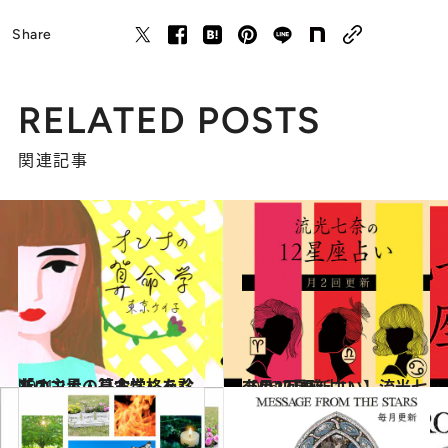
Share
RELATED POSTS
関連記事
2021.1.6
「オンナの算命学」あなたの主星・基本性格を診断！
占い
2026.7.29
【月2回更新占い】流光七奈の12星座占い
占い