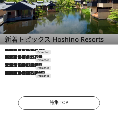
新着トピックス Hoshino Resorts
2026.7.31
【ホテル帰省】という選択肢をOMOが提案。家族とほどよい距離を保つには「昼は実家、夜は気兼ねなくホテルで！」
2026.7.24
【夏限定ディナーコース】旬を迎える稚鮎や花ズッキーニなどをイタリア・トスカーナの郷土料理の手法で満喫！
2026.7.17
「土佐和ハーブかき氷」がOMO7高知に登場！生姜、山椒、大葉など目にも舌にも涼を呼ぶ郷土の味
2026.7.10
NEW OPEN！【界 草津】名湯の地に誕生。趣の異なる2種の温泉と上州ならではの会席・蕎麦割烹など美食を味わう究極の癒やし旅
特集 TOP