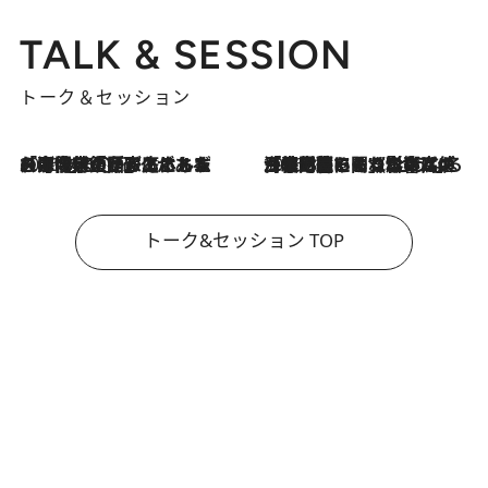
TALK & SESSION
トーク＆セッション
2026.8.3
「今後値上げがあるとすれば…」「リスクがあるのは今年の冬」エネルギー専門家が語る、ホルムズ海峡封鎖が家庭にもたらす“ある心配”
2026.8.3
「住宅建てられない…」「サーチャージ料の高値が続いている」ホルムズ海峡封鎖による影響はいつまで続く？《エネルギー専門家に聞く“どうなる日本の暮らし”》
トーク&セッション TOP