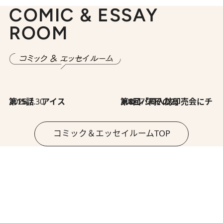
COMIC & ESSAY
ROOM
2026.7.30
第15話 アイス
2026.7.30
第8回「同人誌即売会にチャレンジ その2」
コミック＆エッセイルームTOP