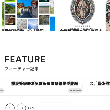
2025.12.28
星エレグヤマの「韓国式四柱推命」
占い
2026.7.31
今月の運勢＆メッセージを公開「岡本翔子の星占い」
占い
FEATURE
フィーチャー記事
ヴァシュロン・コンスタンタン「オーヴァーシーズ・オートマティック」。旅愛好家のお気に入りコレクションから、ジェンダーレスな新作が登場
3
/
5