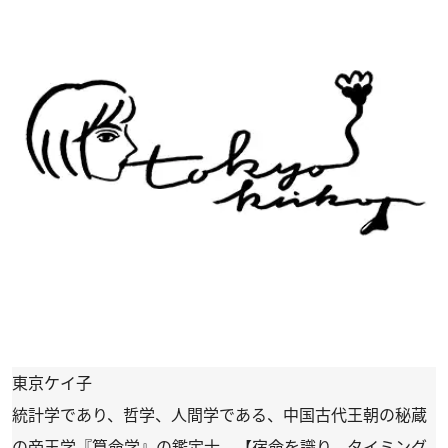
東京ケイ子
統計学であり、哲学、人間学である、中国古代王朝の秘蔵
の帝王学『算命学』の鑑定士。【宿命を識り、タイミング