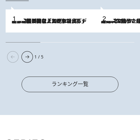
2026.8.5
【なぜ吉沢亮は「気配を消せる」のか？】興行収入208億の『国宝』を経て挑むミュージカル『ディア・エヴァン・ハンセン』。トップ俳優が舞台上でさらけ出した“孤独”とは
2026.8.5
【阿川佐和子さんの年とる力】なぜ70代で始めた趣味は“こんなに楽しい”のか？ ピアノ、俳句…スランプに陥っても続けられる“ある秘訣”とは
1 / 5
ランキング一覧