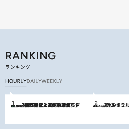
RANKING
ランキング
HOURLY
DAILY
WEEKLY
【なぜ吉沢亮は「気配を消せる」のか？】興行収入208億の『国宝』を経て挑むミュージカル『ディア・エヴァン・ハンセン』。トップ俳優が舞台上でさらけ出した“孤独”とは
2026.8.5
2026.6.12
オーシャンビュー＆特別なひととき 話題のホテルでハワイにひたる