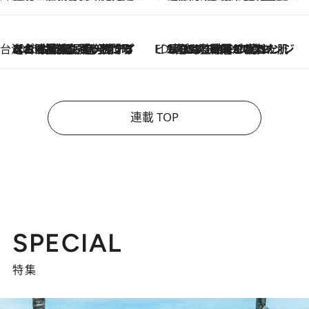
台湾ぶらぶら食べ歩き
2026.8.4
【台湾夏旅】買い物するなら“台湾の原宿”西門町へ！ お土産も自分用アイテムも揃うショッピングスポット8選
ビューティいいもの集め EDITORS' BEST
2026.8.3
“落とす”時間が“癒やし”に。THREEのクレンジングは、酷暑で疲れた肌も心も整えてくれる！
連載 TOP
SPECIAL
特集