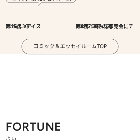
2026.7.30
第15話 アイス
2026.7.30
第8回「同人誌即売会にチャレンジ その2」
コミック＆エッセイルームTOP
FORTUNE
占い