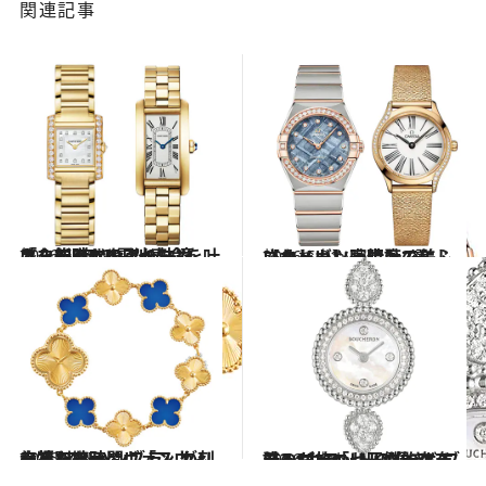
関連記事
2026.5.18
カルティエのアイコン「タンク」をより快適に。約8年の電池寿命を叶えた新時代のクォーツ
旅＆お出かけ
2026.5.21
【オメガ】一生ものにふさわしい、高精度で美しいクォーツ腕時計2選
旅＆お出かけ
2026.5.25
幸福を纏う。ヴァン クリーフ＆アーペル「スウィート アルハンブラ」が刻む特別な時間
旅＆お出かけ
2026.5.28
計3.1カラットの輝き。ブシュロン「セルパンボエム」が放つ、圧倒的存在感のジュエリーウォッチ
旅＆お出かけ