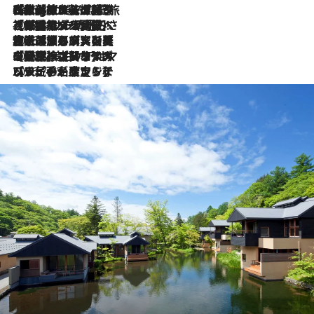
2026.8.4
【厳選旅コスメ】「紫外線＆乾燥対策しながらメイク感も！」ヘア＆メイクGeorgeが選んだ夏旅ベストコスメを発表！【Mサイズジップ】
2026.8.3
【厳選旅コスメ】「保湿もタイパ重視！」“サウナ好き”タレント清水みさとが愛用する夏旅ベストコスメを発表！【Mサイズジップ】
2026.8.2
【厳選旅コスメ】美容家・瀬戸麻実の夏旅ベストコスメを発表！「ストレスなく使えるクレンジング＆洗顔は必須」【Mサイズジップ】
2026.8.1
【厳選旅コスメ】「UV＆美白ケアはマスト！」フリーアナウンサー宇賀なつみの夏旅ベストコスメを発表！【Mサイズジップ】
2026.7.23
【リピート確定！】ハワイの名店ランチプレートとサンドイッチ、手が止まらない人気ドーナツ