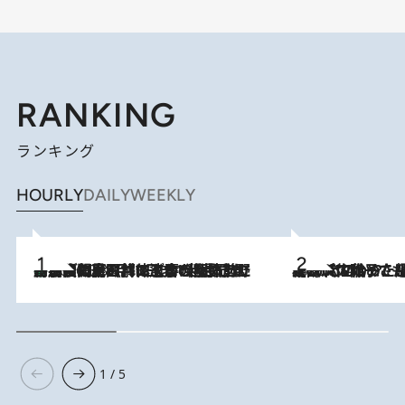
RANKING
ランキング
HOURLY
DAILY
WEEKLY
「最後に見られてよかった」上野動物園の東園パンダ舎が解体前に特別公開。8月16日まで延長されたパネル展と共に辿る“半世紀”のパンダ飼育《解体工事の図面あり》
2026.8.8
2026.8.5
【阿川佐和子さんの年とる力】なぜ70代で始めた趣味は“こんなに楽しい”のか？ ピアノ、俳句…スランプに陥っても続けられる“ある秘訣”とは
1 / 5