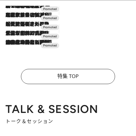
2026.8.7
【トンボの足水浴】ヒノキの香りに包まれて涼感マックス！約13℃の湧水かけ流しを避暑地「星野温泉 トンボの湯」で体験
2026.7.31
【ホテル帰省】という選択肢をOMOが提案。家族とほどよい距離を保つには「昼は実家、夜は気兼ねなくホテルで！」
2026.7.24
【夏限定ディナーコース】旬を迎える稚鮎や花ズッキーニなどをイタリア・トスカーナの郷土料理の手法で満喫！
2026.7.17
「土佐和ハーブかき氷」がOMO7高知に登場！生姜、山椒、大葉など目にも舌にも涼を呼ぶ郷土の味
2026.7.10
NEW OPEN！【界 草津】名湯の地に誕生。趣の異なる2種の温泉と上州ならではの会席・蕎麦割烹など美食を味わう究極の癒やし旅
特集 TOP
TALK & SESSION
トーク＆セッション