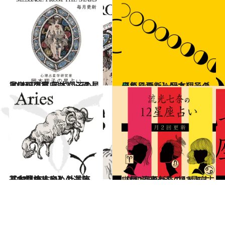
2026.7.31
《ほかの星座も》心理占星学研究家 岡本翔子の星占い
占い
【毎日更新】岡本翔子の日めくりムーンカレンダー
占い
5 Hours Ago
2021.12.1
【12星座占い】牡羊座（おひつじ座）の運勢、基本性格まとめ
占い
2026.7.29
【月2回更新】“視える占い師”流光七奈の12星座占い
占い