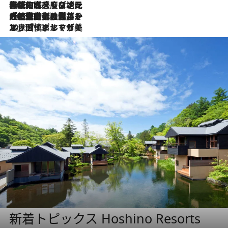
2026.7.22
伝統の味をモダンに昇華。高感度な地元客が集う、リスボンの最旬ガストロノミー
2026.7.21
大航海時代の栄華から、震災、独裁、そして革命へ。ポルトガル・首都リスボンの石畳に刻まれた「歴史の光と影」
2026.7.13
エッセイ・ヤマザキマリ「慎ましくも美しき国 ポルトガル」
新着トピックス Hoshino Resorts