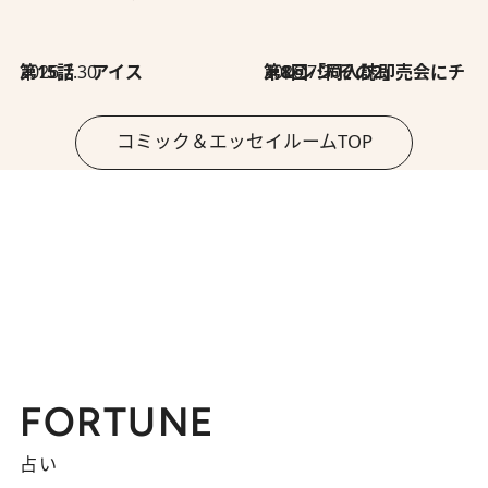
2026.7.30
第15話 アイス
2026.7.30
第8回「同人誌即売会にチャレンジ その2」
コミック＆エッセイルームTOP
FORTUNE
占い