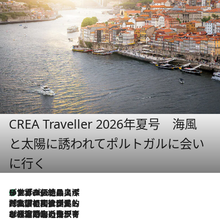
CREA Traveller 2026年夏号 海風
と太陽に誘われてポルトガルに会い
に行く
リスボンの絶品スイーツ「パステル・デ・ナタ」とは？ポルトガル伝統の奥深い世界へ
2026.8.8
2026.7.27
「私の祖国はポルトガル語です」国民的詩人フェルナンド・ペソアと、彼が愛した文学の街を歩く
2026.7.26
ポルトガル近海が育む極上の海の幸。キリリと冷えた白ワインと愉しむ、シーフード専門店の贅沢