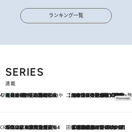
ランキング一覧
SERIES
連載
47都道府県の手みやげ ひんやりスイーツで夏を満喫
【兵庫県】この夏絶対食べたい 冷やしておいしいおやつ3選 淡路島の恵みをジェラートに集約
2026.8.8
【CREA×星野リゾート】唯一無二。癒しと発見が待つ場所へ
2026.8.7
【トンボの足水浴】ヒノキの香りに包まれて涼感マックス！約13℃の湧水かけ流しを避暑地「星野温泉 トンボの湯」で体験
CREA'S CHOICE
2026.8.7
「立川にも歌舞伎があるんだよ」 片岡仁左衛門・市川中車ら豪華座組みで4年目の立川立飛歌舞伎へ
田中稲の勝手に再ブーム
2026.8.7
「湘南乃風に憧れて」観客大盛上がりの“タオル回し”に、ラッパー顔負けの高速歌唱まで…さだまさし（74）のアグレッシブすぎる現在地