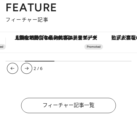
FEATURE
フィーチャー記事
「大事なのは地域の意識を変えること」。ロレックス賞受賞の自然保護活動家が実現させたナイジェリアの自然環境の復活
【夏限定ディナーコース】旬を迎
3
/
6
フィーチャー記事一覧