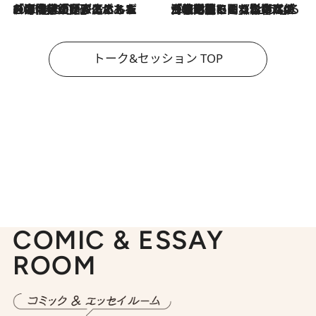
2026.8.3
「今後値上げがあるとすれば…」「リスクがあるのは今年の冬」エネルギー専門家が語る、ホルムズ海峡封鎖が家庭にもたらす“ある心配”
2026.8.3
「住宅建てられない…」「サーチャージ料の高値が続いている」ホルムズ海峡封鎖による影響はいつまで続く？《エネルギー専門家に聞く“どうなる日本の暮らし”》
トーク&セッション TOP
COMIC & ESSAY
ROOM