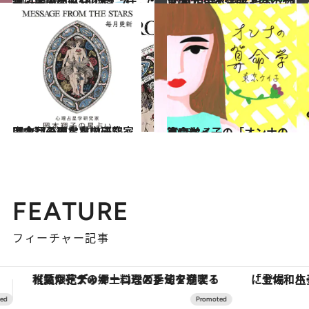
2025.9.28
【心理テスト100本】で知る本当の自分 恋愛、仕事、人間関係…
占い
2024.12.13
【2025年の年間占い】“視える占い師”流光七奈の12星座占い
占い
2026.7.31
【今月のあなたの運勢は？】心理占星学研究家 岡本翔子の星占い
占い
2026.8.7
東京ケイ子の「オンナの算命学」
占い
FEATURE
フィーチャー記事
「土佐和ハーブかき氷」がOMO7高知に登場！生姜、山椒、大葉など目にも舌にも涼を呼ぶ郷土の味