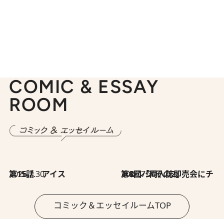
COMIC & ESSAY
ROOM
2026.7.30
第15話 アイス
2026.7.30
第8回「同人誌即売会にチャレンジ その2」
コミック＆エッセイルームTOP