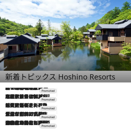
新着トピックス Hoshino Resorts
2026.8.7
【トンボの足水浴】ヒノキの香りに包まれて涼感マックス！約13℃の湧水かけ流しを避暑地「星野温泉 トンボの湯」で体験
2026.7.31
【ホテル帰省】という選択肢をOMOが提案。家族とほどよい距離を保つには「昼は実家、夜は気兼ねなくホテルで！」
2026.7.24
【夏限定ディナーコース】旬を迎える稚鮎や花ズッキーニなどをイタリア・トスカーナの郷土料理の手法で満喫！
2026.7.17
「土佐和ハーブかき氷」がOMO7高知に登場！生姜、山椒、大葉など目にも舌にも涼を呼ぶ郷土の味
2026.7.10
NEW OPEN！【界 草津】名湯の地に誕生。趣の異なる2種の温泉と上州ならではの会席・蕎麦割烹など美食を味わう究極の癒やし旅