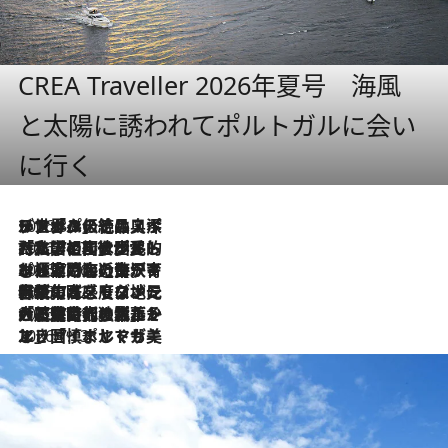
CREA Traveller 2026年夏号 海風
と太陽に誘われてポルトガルに会い
に行く
2026.8.8
リスボンの絶品スイーツ「パステル・デ・ナタ」とは？ポルトガル伝統の奥深い世界へ
2026.7.27
「私の祖国はポルトガル語です」国民的詩人フェルナンド・ペソアと、彼が愛した文学の街を歩く
2026.7.26
ポルトガル近海が育む極上の海の幸。キリリと冷えた白ワインと愉しむ、シーフード専門店の贅沢
2026.7.22
伝統の味をモダンに昇華。高感度な地元客が集う、リスボンの最旬ガストロノミー
2026.7.21
大航海時代の栄華から、震災、独裁、そして革命へ。ポルトガル・首都リスボンの石畳に刻まれた「歴史の光と影」
2026.7.13
エッセイ・ヤマザキマリ「慎ましくも美しき国 ポルトガル」