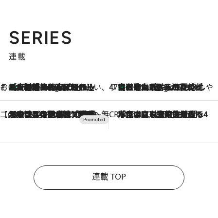
SERIES
連載
そおだよおこの関西おいしい、おやつ紀行
［大阪府箕面市］一皿一皿目の前で仕上げられる、料理を巧みに組み込んだアシェットデセールコース「ミチル アシェット デセール（Michiru assiette dessert）」
6 Hours Ago
47都道府県の手みやげ ひんやりスイーツで夏を満喫
【和歌山県】この夏絶対食べたい 冷やしておいしいおやつ3選 みかんがごろっと丸ごと入ったジュレ
6 Hours Ago
【CREA×星野リゾート】唯一無二。癒しと発見が待つ場所へ
2026.8.7
【トンボの足水浴】ヒノキの香りに包まれて涼感マックス！約13℃の湧水かけ流しを避暑地「星野温泉 トンボの湯」で体験
CREA'S CHOICE
2026.8.7
「立川にも歌舞伎があるんだよ」 片岡仁左衛門・市川中車ら豪華座組みで4年目の立川立飛歌舞伎へ
連載 TOP