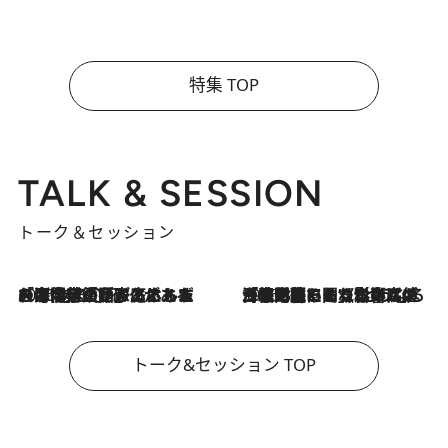
特集 TOP
TALK & SESSION
トーク＆セッション
2026.8.3
「今後値上げがあるとすれば…」「リスクがあるのは今年の冬」エネルギー専門家が語る、ホルムズ海峡封鎖が家庭にもたらす“ある心配”
2026.8.3
「住宅建てられない…」「サーチャージ料の高値が続いている」ホルムズ海峡封鎖による影響はいつまで続く？《エネルギー専門家に聞く“どうなる日本の暮らし”》
トーク&セッション TOP