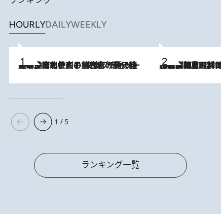
ランキング
HOURLY
DAILY
WEEKLY
2026.8.3
《「文士の子ども被害者の会」発足！》阿川佐和子（72）が語る遠藤周作に北杜夫、劇作家・矢代静一の子どもたちの“文豪プライベート事件簿”
2026.8.8
「最後に見られてよかった」上野動物園の東園パンダ舎が解体前に特別公開。8月16日まで延長されたパネル展と共に辿る“半世紀”のパンダ飼育《解体工事の図面あり》
1 / 5
ランキング一覧