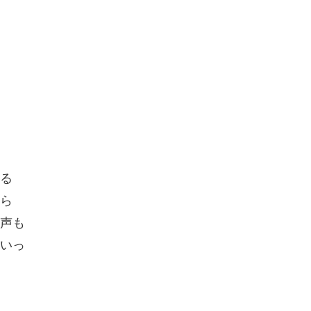
る
ら
声も
いっ