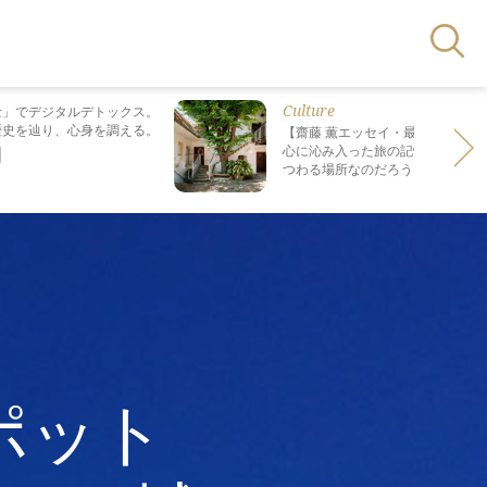
Culture
士」でデジタルデトックス。
歴史を辿り、心身を調える。
【齋藤 薫エッセイ・最終回】 最も
心に沁み入った旅の記憶は なぜ“死
つわる場所なのだろう？
ポット