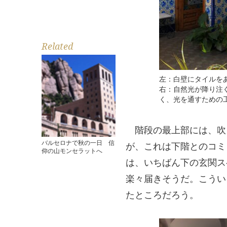
Related
左：白壁にタイルを
右：自然光が降り注
く、光を通すための
階段の最上部には、吹
バルセロナで秋の一日 信
が、これは下階とのコミ
仰の山モンセラットへ
は、いちばん下の玄関ス
楽々届きそうだ。こうい
たところだろう。