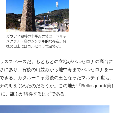
ガウディ独特の十字架の塔は、ベリャ
スグァルド邸のシンボル的な存在。背
後の山上にはコルセロラ電波塔が。
ラススペースだ。もともとの立地がバルセロナの高台に
さにあり、背後の山並みから地中海までバルセロナを一
できる。カタルーニャ最後の王となったマルティI世も
の町を眺めたのだろうか。この地が「Bellesguard(
とに、誰もが納得するはずである。