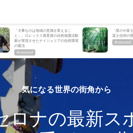
「大事なのは地域の意識を変えるこ
「星のや富
と」。ロレックス賞受賞の自然保護活動
冨士信仰の
家が実現させたナイジェリアの自然環境
の復活
気になる世界の街角から
セロナの最新ス