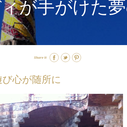
ディが手がけた夢
Share it
遊び心が随所に