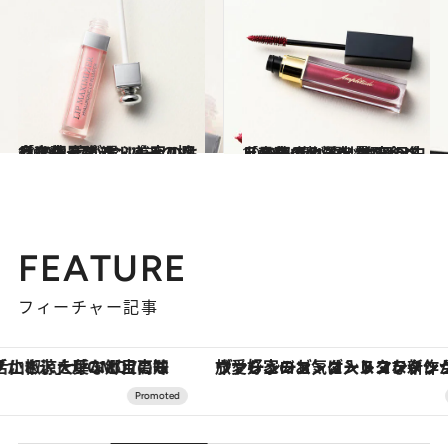
2023.2.17
［齋藤 薫が選ぶ美容の名品100］ プランパーの概念を生んだ オリジナルはやはり最強
ビューティ＆ヘルス
2023.6.1
［齋藤 薫が選ぶ美容の名品100］ 41-60／お風呂史上最高の入浴剤からヘパリン類似物質大量配合ジェルまで
ビューティ＆ヘルス
FEATURE
フィーチャー記事
ヴァシュロン・コンスタンタン「オーヴァーシーズ・オートマティック」。旅愛好家のお気に入りコレクションから、ジェンダーレスな新作が登場