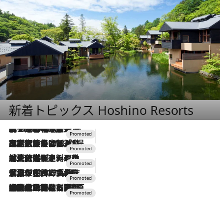
新着トピックス Hoshino Resorts
2026.8.7
【トンボの足水浴】ヒノキの香りに包まれて涼感マックス！約13℃の湧水かけ流しを避暑地「星野温泉 トンボの湯」で体験
2026.7.31
【ホテル帰省】という選択肢をOMOが提案。家族とほどよい距離を保つには「昼は実家、夜は気兼ねなくホテルで！」
2026.7.24
【夏限定ディナーコース】旬を迎える稚鮎や花ズッキーニなどをイタリア・トスカーナの郷土料理の手法で満喫！
2026.7.17
「土佐和ハーブかき氷」がOMO7高知に登場！生姜、山椒、大葉など目にも舌にも涼を呼ぶ郷土の味
2026.7.10
NEW OPEN！【界 草津】名湯の地に誕生。趣の異なる2種の温泉と上州ならではの会席・蕎麦割烹など美食を味わう究極の癒やし旅