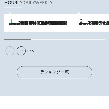
HOURLY
DAILY
WEEKLY
「最後に見られてよかった」上野動物園の東園パンダ舎が解体前に特別公開。8月16日まで延長されたパネル展と共に辿る“半世紀”のパンダ飼育《解体工事の図面あり》
9 Hours Ago
2026.8.5
【阿川佐和子さんの年とる力】なぜ70代で始めた趣味は“こんなに楽しい”のか？ ピアノ、俳句…スランプに陥っても続けられる“ある秘訣”とは
1 / 5
ランキング一覧