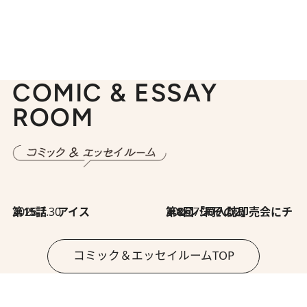
COMIC & ESSAY
ROOM
2026.7.30
第15話 アイス
2026.7.30
第8回「同人誌即売会にチャレンジ その2」
コミック＆エッセイルームTOP