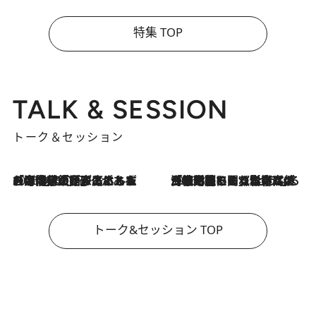
特集 TOP
TALK & SESSION
トーク＆セッション
2026.8.3
「今後値上げがあるとすれば…」「リスクがあるのは今年の冬」エネルギー専門家が語る、ホルムズ海峡封鎖が家庭にもたらす“ある心配”
2026.8.3
「住宅建てられない…」「サーチャージ料の高値が続いている」ホルムズ海峡封鎖による影響はいつまで続く？《エネルギー専門家に聞く“どうなる日本の暮らし”》
トーク&セッション TOP