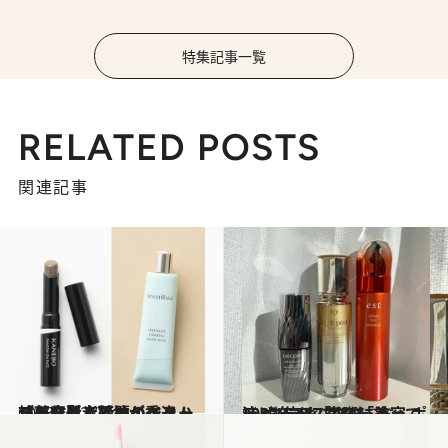
特集記事一覧
RELATED POSTS
関連記事
2023.12.27
輪郭を引き締め、メリハリを作る！話題のシェーディングと下地が秀逸【美容賢者のマイベストコスメ】
ビューティ＆ヘルス
2023.12.12
2023年ベスコス「美容液」1位は「クレ・ド・ポー ボーテ」実際に塗ってレビューしてみた
ビューティ＆ヘルス