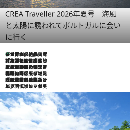
CREA Traveller 2026年夏号 海風
と太陽に誘われてポルトガルに会い
に行く
リスボンの絶品スイーツ「パステル・デ・ナタ」とは？ポルトガル伝統の奥深い世界へ
9 Hours Ago
2026.7.27
「私の祖国はポルトガル語です」国民的詩人フェルナンド・ペソアと、彼が愛した文学の街を歩く
2026.7.26
ポルトガル近海が育む極上の海の幸。キリリと冷えた白ワインと愉しむ、シーフード専門店の贅沢
2026.7.22
伝統の味をモダンに昇華。高感度な地元客が集う、リスボンの最旬ガストロノミー
2026.7.21
大航海時代の栄華から、震災、独裁、そして革命へ。ポルトガル・首都リスボンの石畳に刻まれた「歴史の光と影」
2026.7.13
エッセイ・ヤマザキマリ「慎ましくも美しき国 ポルトガル」