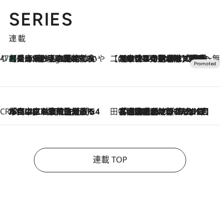
SERIES
連載
47都道府県の手みやげ ひんやりスイーツで夏を満喫
【兵庫県】この夏絶対食べたい 冷やしておいしいおやつ3選 淡路島の恵みをジェラートに集約
9 Hours Ago
【CREA×星野リゾート】唯一無二。癒しと発見が待つ場所へ
2026.8.7
【トンボの足水浴】ヒノキの香りに包まれて涼感マックス！約13℃の湧水かけ流しを避暑地「星野温泉 トンボの湯」で体験
CREA'S CHOICE
2026.8.7
「立川にも歌舞伎があるんだよ」 片岡仁左衛門・市川中車ら豪華座組みで4年目の立川立飛歌舞伎へ
田中稲の勝手に再ブーム
2026.8.7
「湘南乃風に憧れて」観客大盛上がりの“タオル回し”に、ラッパー顔負けの高速歌唱まで…さだまさし（74）のアグレッシブすぎる現在地
連載 TOP