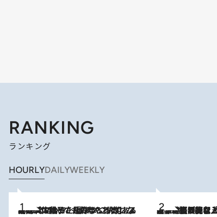
RANKING
ランキング
HOURLY
DAILY
WEEKLY
2026.8.5
【阿川佐和子さんの年とる力】なぜ70代で始めた趣味は“こんなに楽しい”のか？ ピアノ、俳句…スランプに陥っても続けられる“ある秘訣”とは
2026.8.5
【なぜ吉沢亮は「気配を消せる」のか？】興行収入208億の『国宝』を経て挑むミュージカル『ディア・エヴァン・ハンセン』。トップ俳優が舞台上でさらけ出した“孤独”とは