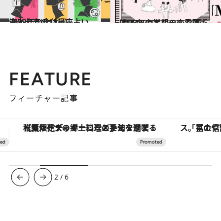
2022.12.14
流光七奈の12星座占い 2023年の全体運
占い
2022.12.15
JINMUのアムール占星術 2023年上半期の恋愛運は？
占い
FEATURE
フィーチャー記事
「星のや富士」でデジタルデトックス。冨士信仰の歴史を辿り、心身を調える。
ヴァシュロン・コンスタンタン
3
/
6