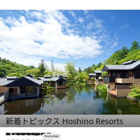
新着トピックス Hoshino Resorts
【トンボの足水浴】ヒノキの香りに包まれて涼感マックス！約13℃の湧水かけ流しを避暑地「星野温泉 トンボの湯」で体験
4 Hours Ago