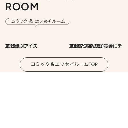
ROOM
2026.7.30
第15話 アイス
2026.7.30
第8回「同人誌即売会にチャレンジ その2」
コミック＆エッセイルームTOP