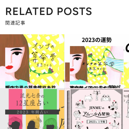
RELATED POSTS
関連記事
2021.1.6
「オンナの算命学」あなたの主星・基本性格を診断！
占い
2023.3.15
東京ケイ子の「オンナの算命学」2023年の運勢
占い