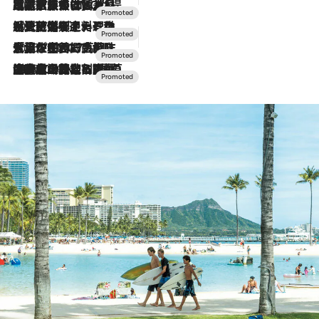
2026.7.31
【ホテル帰省】という選択肢をOMOが提案。家族とほどよい距離を保つには「昼は実家、夜は気兼ねなくホテルで！」
2026.7.24
【夏限定ディナーコース】旬を迎える稚鮎や花ズッキーニなどをイタリア・トスカーナの郷土料理の手法で満喫！
2026.7.17
「土佐和ハーブかき氷」がOMO7高知に登場！生姜、山椒、大葉など目にも舌にも涼を呼ぶ郷土の味
2026.7.10
NEW OPEN！【界 草津】名湯の地に誕生。趣の異なる2種の温泉と上州ならではの会席・蕎麦割烹など美食を味わう究極の癒やし旅