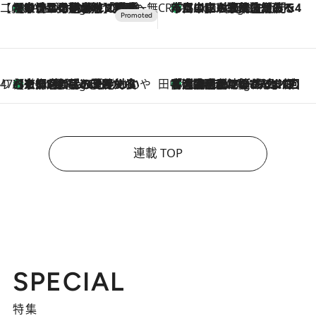
【CREA×星野リゾート】唯一無二。癒しと発見が待つ場所へ
【トンボの足水浴】ヒノキの香りに包まれて涼感マックス！約13℃の湧水かけ流しを避暑地「星野温泉 トンボの湯」で体験
4 Hours Ago
CREA'S CHOICE
「立川にも歌舞伎があるんだよ」 片岡仁左衛門・市川中車ら豪華座組みで4年目の立川立飛歌舞伎へ
6 Hours Ago
47都道府県の手みやげ ひんやりスイーツで夏を満喫
【京都府】この夏絶対食べたい 冷やしておいしいおやつ3選 ひと口目から心を掴む新緑のテリーヌ
6 Hours Ago
田中稲の勝手に再ブーム
「湘南乃風に憧れて」観客大盛上がりの“タオル回し”に、ラッパー顔負けの高速歌唱まで…さだまさし（74）のアグレッシブすぎる現在地
11 Hours Ago
連載 TOP
SPECIAL
特集