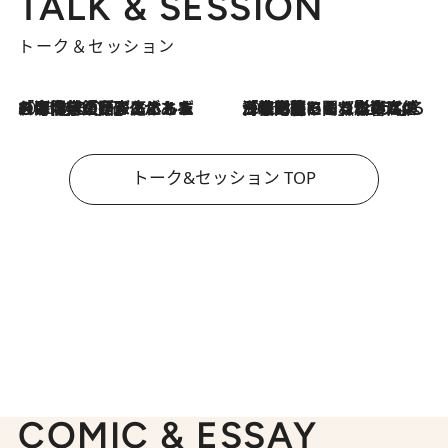
TALK & SESSION
トーク＆セッション
2026.8.3
「今後値上げがあるとすれば…」「リスクがあるのは今年の冬」エネルギー専門家が語る、ホルムズ海峡封鎖が家庭にもたらす“ある心配”
2026.8.3
「住宅建てられない…」「サーチャージ料の高値が続いている」ホルムズ海峡封鎖による影響はいつまで続く？《エネルギー専門家に聞く“どうなる日本の暮らし”》
トーク&セッション TOP
COMIC & ESSAY