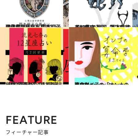
2026.7.31
《ほかの星座も見る》心理占星学研究家 岡本翔子の星占い
占い
2021.12.1
【12星座占い】牡牛座(おうし座)の運勢、基本性格まとめ
占い
2026.7.29
【月2回更新】“視える占い師”流光七奈の12星座占い
占い
東京ケイ子の「オンナの算命学」
占い
11 Minutes Ago
FEATURE
フィーチャー記事