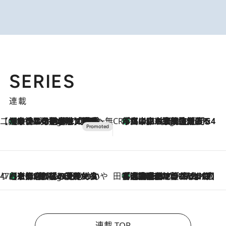
SERIES
連載
【CREA×星野リゾート】唯一無二。癒しと発見が待つ場所へ
【トンボの足水浴】ヒノキの香りに包まれて涼感マックス！約13℃の湧水かけ流しを避暑地「星野温泉 トンボの湯」で体験
6 Hours Ago
CREA'S CHOICE
「立川にも歌舞伎があるんだよ」 片岡仁左衛門・市川中車ら豪華座組みで4年目の立川立飛歌舞伎へ
8 Hours Ago
47都道府県の手みやげ ひんやりスイーツで夏を満喫
【京都府】この夏絶対食べたい 冷やしておいしいおやつ3選 ひと口目から心を掴む新緑のテリーヌ
8 Hours Ago
田中稲の勝手に再ブーム
「湘南乃風に憧れて」観客大盛上がりの“タオル回し”に、ラッパー顔負けの高速歌唱まで…さだまさし（74）のアグレッシブすぎる現在地
2026.8.7
連載 TOP