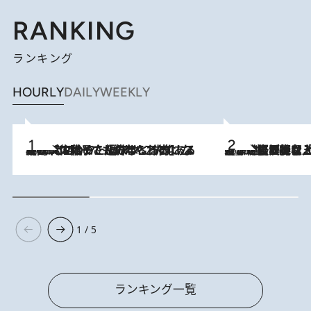
RANKING
ランキング
HOURLY
DAILY
WEEKLY
2026.8.5
【阿川佐和子さんの年とる力】なぜ70代で始めた趣味は“こんなに楽しい”のか？ ピアノ、俳句…スランプに陥っても続けられる“ある秘訣”とは
2026.8.5
【なぜ吉沢亮は「気配を消せる」のか？】興行収入208億の『国宝』を経て挑むミュージカル『ディア・エヴァン・ハンセン』。トップ俳優が舞台上でさらけ出した“孤独”とは
1 / 5
ランキング一覧