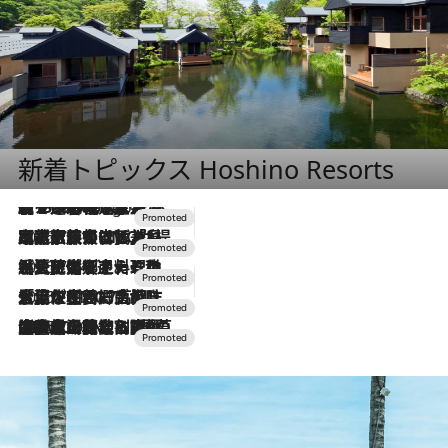
新着トピックス Hoshino Resorts
【トンボの足水浴】ヒノキの香りに包まれて涼感マックス！約13℃の湧水かけ流しを避暑地「星野温泉 トンボの湯」で体験
6 Hours Ago
2026.7.31
【ホテル帰省】という選択肢をOMOが提案。家族とほどよい距離を保つには「昼は実家、夜は気兼ねなくホテルで！」
2026.7.24
【夏限定ディナーコース】旬を迎える稚鮎や花ズッキーニなどをイタリア・トスカーナの郷土料理の手法で満喫！
2026.7.17
「土佐和ハーブかき氷」がOMO7高知に登場！生姜、山椒、大葉など目にも舌にも涼を呼ぶ郷土の味
2026.7.10
NEW OPEN！【界 草津】名湯の地に誕生。趣の異なる2種の温泉と上州ならではの会席・蕎麦割烹など美食を味わう究極の癒やし旅