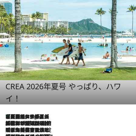
CREA 2026年夏号 やっぱり、ハワ
イ！
【厳選旅コスメ】「多機能アイテムがメイン！」旅好き美容エディターが選んだ夏旅ベストコスメを発表【Mサイズジップ】
8 Hours Ago
2026.8.6
「荷物が増えるほど旅ストレスは増す」美容ジャーナリストがたどり着いた最終結論。“化粧品を劇的に減らす”感動の凝縮美容とは
2026.8.6
「旅先には金髪ウィッグを持参」日本と同じメイクでは損してる!? 美容ジャーナリストが提案する“掟破りの旅美容”とは