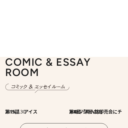
COMIC & ESSAY
ROOM
2026.7.30
第15話 アイス
2026.7.30
第8回「同人誌即売会にチャレンジ その2」