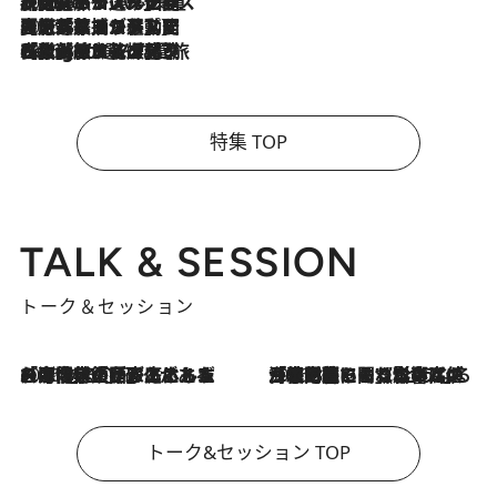
2026.8.6
【厳選旅コスメ】「身軽さ＆UV対策重視！」ヘアアーティストshucoが選んだ夏旅ベストコスメを発表【Mサイズジップ】
2026.8.5
【厳選旅コスメ】国内をあちこち移動する河井菜摘が選んだ夏旅ベストコスメ発表！「リラックスアイテムはマスト」【Mサイズジップ】
2026.8.4
【厳選旅コスメ】「紫外線＆乾燥対策しながらメイク感も！」ヘア＆メイクGeorgeが選んだ夏旅ベストコスメを発表！【Mサイズジップ】
特集 TOP
TALK & SESSION
トーク＆セッション
2026.8.3
「今後値上げがあるとすれば…」「リスクがあるのは今年の冬」エネルギー専門家が語る、ホルムズ海峡封鎖が家庭にもたらす“ある心配”
2026.8.3
「住宅建てられない…」「サーチャージ料の高値が続いている」ホルムズ海峡封鎖による影響はいつまで続く？《エネルギー専門家に聞く“どうなる日本の暮らし”》
トーク&セッション TOP