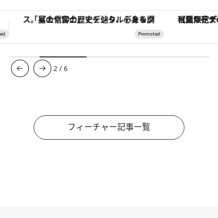
【夏限定ディナーコース】旬を迎える稚鮎や花ズッキーニなどをイタリア・トスカーナの郷土料理の手法で満喫！
3
/
6
フィーチャー記事一覧