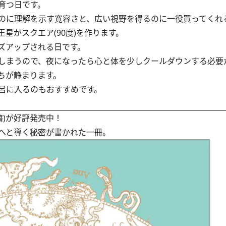
育つ日です。
のに理解を示す寛容さと、広い視野を得るのに一役買ってくれ
がスクエア(90度)を作ります。
ズアップされる日です。
しまうので、夜になったら心と体を少しクールダウンする必要
ちが静まります。
呂に入るのもおすすめです。
籍)が好評発売中！
へと導く秘密が書かれた一冊。