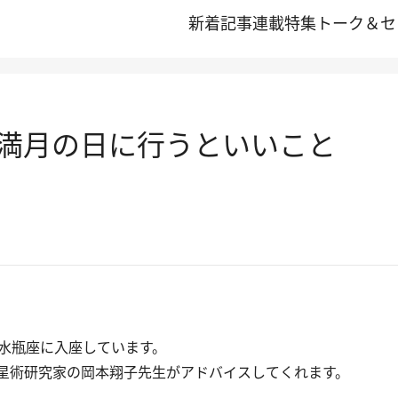
新着記事
連載
特集
トーク＆セ
の満月の日に行うといいこと
、水瓶座に入座しています。
星術研究家の岡本翔子先生がアドバイスしてくれます。