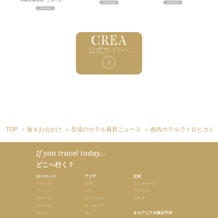
「ReFa GINZA」クルーズ
TOP
旅＆お出かけ
至福のホテル最新ニュース
都内ホテルでトロピカル
If you travel today...
どこへ行く？
ヨーロッパ
アジア
北米
イタリア
台湾
ニューヨーク
フランス
バリ
アメリカ
イギリス
スリランカ
カナダ
スペイン
カンボジア
チェコ
タイ
オセアニア＆南太平洋