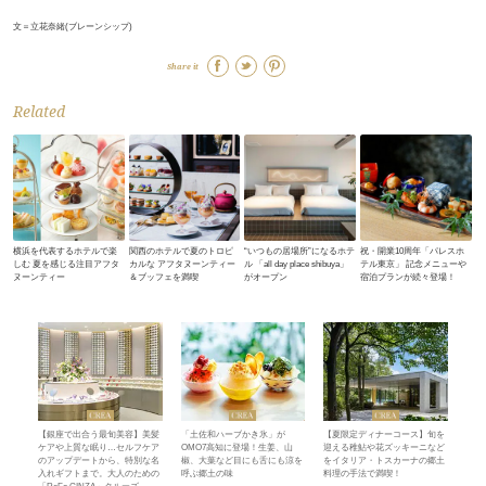
文＝立花奈緒(ブレーンシップ)
Share it
Related
横浜を代表するホテルで楽
関西のホテルで夏のトロピ
“いつもの居場所”になるホテ
祝・開業10周年「パレスホ
しむ 夏を感じる注目アフタ
カルな アフタヌーンティー
ル 「all day place shibuya」
テル東京」 記念メニューや
ヌーンティー
＆ブッフェを満喫
がオープン
宿泊プランが続々登場！
【銀座で出合う最旬美容】美髪
「土佐和ハーブかき氷」が
【夏限定ディナーコース】旬を
ケアや上質な眠り…セルフケア
OMO7高知に登場！生姜、山
迎える稚鮎や花ズッキーニなど
のアップデートから、特別な名
椒、大葉など目にも舌にも涼を
をイタリア・トスカーナの郷土
入れギフトまで。大人のための
呼ぶ郷土の味
料理の手法で満喫！