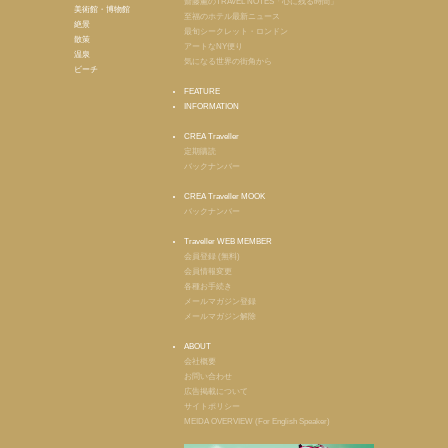
齋藤薫のTRAVEL NOTES「心に残る時間」
美術館・博物館
至福のホテル最新ニュース
絶景
最旬シークレット・ロンドン
散策
アートなNY便り
温泉
気になる世界の街角から
ビーチ
FEATURE
INFORMATION
CREA Traveller
定期購読
バックナンバー
CREA Traveller MOOK
バックナンバー
Traveller WEB MEMBER
会員登録 (無料)
会員情報変更
各種お手続き
メールマガジン登録
メールマガジン解除
ABOUT
会社概要
お問い合わせ
広告掲載について
サイトポリシー
MEIDA OVERVIEW (For English Speaker)