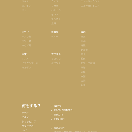
スイス
ラオス
ニュージーランド
ロンドン
マカオ
ニューカレドニア
パリ
ベトナム
インド
ブルネイ
上海
ハワイ
中南米
国内
オアフ島
ペルー
東京
ハワイ島
京都
マウイ島
沖縄
北海道
中東
アフリカ
東北
ドバイ
モロッコ
関東
イスタンブール
ボツワナ
北陸・甲信越
ヨルダン
東海
近畿
中国
四国
九州
何をする？
NEWS
FROM EDITORS
ホテル
BEAUTY
グルメ
FASHION
ショッピング
リラックス
COLUMN
スパ