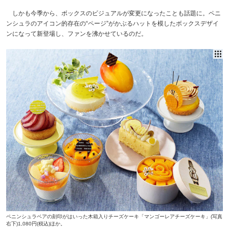
しかも今季から、ボックスのビジュアルが変更になったことも話題に。ペニ
ンシュラのアイコン的存在の“ページ”がかぶるハットを模したボックスデザイ
ンになって新登場し、ファンを沸かせているのだ。
ペニンシュラベアの刻印がはいった木箱入りチーズケーキ「マンゴーレアチーズケーキ」(写真
右下)1,080円(税込)ほか。