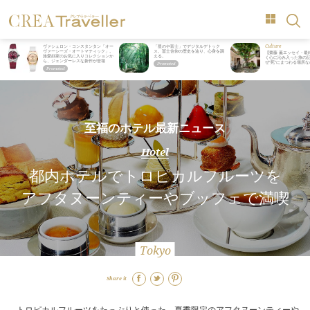
Culture
ヴァシュロン・コンスタンタン「オー
「星のや富士」でデジタルデトック
ヴァーシーズ・オートマティック」。
ス。冨士信仰の歴史を辿り、心身を調
【齋藤 薫エッセイ・最
旅愛好家のお気に入りコレクションか
える。
く心に沁み入った旅の記
ら、ジェンダーレスな新作が登場
ぜ“死”にまつわる場所
至福のホテル最新ニュース
Hotel
都内ホテルでトロピカルフルーツを
アフタヌーンティーやブッフェで満喫
Tokyo
Share it
トロピカルフルーツをたっぷりと使った、夏季限定のアフタヌーンティーや