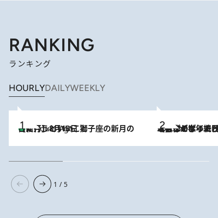
RANKING
ランキング
HOURLY
DAILY
WEEKLY
【新月】8月13日 獅子座の新月の日に行うといいこと
4 Hours Ago
2026.8.3
【自作のダイエットノートは攻略本】ダイエットが「苦しいもの」ではなくなった日。50代フードライターが半年続けられた理由は“楽しむこと”
1 / 5