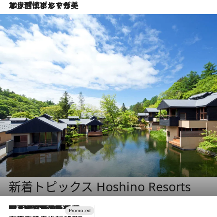
2026.7.13
エッセイ・ヤマザキマリ「慎ましくも美しき国 ポルトガル」
新着トピックス Hoshino Resorts
2026.8.7
【トンボの足水浴】ヒノキの香りに包まれて涼感マックス！約13℃の湧水かけ流しを避暑地「星野温泉 トンボの湯」で体験