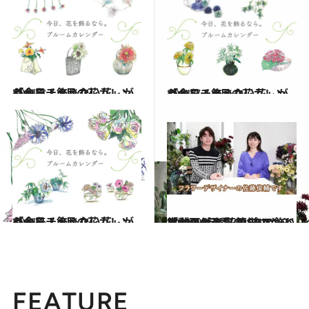
2021.8.1
「今日、飾りたい花」がわかる！ 8月の花カレンダーをチェック
ライフスタイル
2021.7.1
「今日、飾りたい花」がわかる！ 7月の花カレンダーをチェック
ライフスタイル
2021.6.1
「今日、飾りたい花」がわかる！ 6月の花カレンダーをチェック
ライフスタイル
2021.12.30
【動画付き】CREAアンバサダーが お花のプロから教わりました 簡単！「100％可愛いバラの飾り方」
ライフスタイル
FEATURE