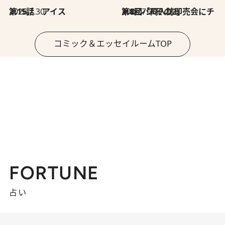
2026.7.30
第15話 アイス
2026.7.30
第8回「同人誌即売会にチャレンジ その2」
コミック＆エッセイルームTOP
FORTUNE
占い