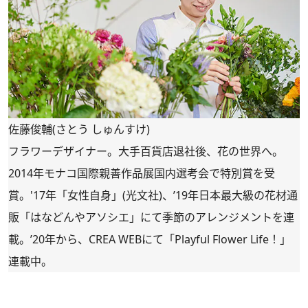
佐藤俊輔(さとう しゅんすけ)
フラワーデザイナー。大手百貨店退社後、花の世界へ。
2014年モナコ国際親善作品展国内選考会で特別賞を受
賞。'17年「女性自身」(光文社)、’19年日本最大級の花材通
販「
はなどんやアソシエ
」にて季節のアレンジメントを連
載。’20年から、CREA WEBにて「
Playful Flower Life！
」
連載中。