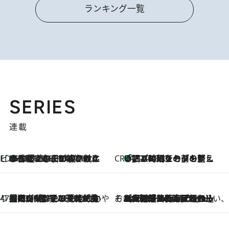
ランキング一覧
SERIES
連載
ビューティいいもの集め EDITORS' BEST
35℃超えの日の夜、枕にひと吹き！ BAUMのルームスプレーが、ひのきの香りで心まで解きほぐす
2026.8.10
CREA'S CHOICE
「眠る時刻をセットする」——眠りの前を整える、バルミューダの新しいアプローチ
2026.8.10
47都道府県の手みやげ ひんやりスイーツで夏を満喫
【岡山県】この夏絶対食べたい 冷やしておいしいおやつ3選 フルーツが主役のプリンやアイスが勢揃い
2026.8.10
そおだよおこの関西おいしい、おやつ紀行
2026.8.9
［大阪府箕面市］一皿一皿目の前で仕上げられる、料理を巧みに組み込んだアシェットデセールコース「ミチル アシェット デセール（Michiru assiette dessert）」