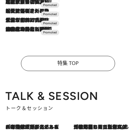
2026.7.31
【ホテル帰省】という選択肢をOMOが提案。家族とほどよい距離を保つには「昼は実家、夜は気兼ねなくホテルで！」
2026.7.24
【夏限定ディナーコース】旬を迎える稚鮎や花ズッキーニなどをイタリア・トスカーナの郷土料理の手法で満喫！
2026.7.17
「土佐和ハーブかき氷」がOMO7高知に登場！生姜、山椒、大葉など目にも舌にも涼を呼ぶ郷土の味
2026.7.10
NEW OPEN！【界 草津】名湯の地に誕生。趣の異なる2種の温泉と上州ならではの会席・蕎麦割烹など美食を味わう究極の癒やし旅
特集 TOP
TALK & SESSION
トーク＆セッション
2026.8.3
「今後値上げがあるとすれば…」「リスクがあるのは今年の冬」エネルギー専門家が語る、ホルムズ海峡封鎖が家庭にもたらす“ある心配”
2026.8.3
「住宅建てられない…」「サーチャージ料の高値が続いている」ホルムズ海峡封鎖による影響はいつまで続く？《エネルギー専門家に聞く“どうなる日本の暮らし”》