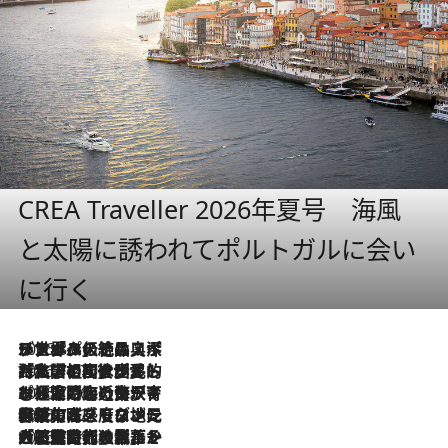
CREA Traveller 2026年夏号 海風
と太陽に誘われてポルトガルに会い
に行く
2026.8.8
リスボンの絶品スイーツ「パステル・デ・ナタ」とは？ポルトガル伝統の奥深い世界へ
2026.7.27
「私の祖国はポルトガル語です」国民的詩人フェルナンド・ペソアと、彼が愛した文学の街を歩く
2026.7.26
ポルトガル近海が育む極上の海の幸。キリリと冷えた白ワインと愉しむ、シーフード専門店の贅沢
2026.7.22
伝統の味をモダンに昇華。高感度な地元客が集う、リスボンの最旬ガストロノミー
2026.7.21
大航海時代の栄華から、震災、独裁、そして革命へ。ポルトガル・首都リスボンの石畳に刻まれた「歴史の光と影」