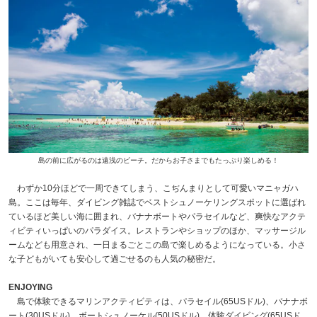
島の前に広がるのは遠浅のビーチ。だからお子さまでもたっぷり楽しめる！
わずか10分ほどで一周できてしまう、こぢんまりとして可愛いマニャガハ
島。ここは毎年、ダイビング雑誌でベストシュノーケリングスポットに選ばれ
ているほど美しい海に囲まれ、バナナボートやパラセイルなど、爽快なアクテ
ィビティいっぱいのパラダイス。レストランやショップのほか、マッサージル
ームなども用意され、一日まるごとこの島で楽しめるようになっている。小さ
な子どもがいても安心して過ごせるのも人気の秘密だ。
ENJOYING
島で体験できるマリンアクティビティは、パラセイル(65USドル)、バナナボ
ート(30USドル)、ボートシュノーケル(50USドル)、体験ダイビング(65USド