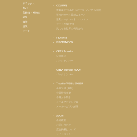
リラックス
COLUMN
スパ
齋藤薫のTRAVEL NOTES「心に残る時間」
美術館・博物館
至福のホテル最新ニュース
絶景
最旬シークレット・ロンドン
散策
アートなNY便り
温泉
気になる世界の街角から
ビーチ
FEATURE
INFORMATION
CREA Traveller
定期購読
バックナンバー
CREA Traveller MOOK
バックナンバー
Traveller WEB MEMBER
会員登録 (無料)
会員情報変更
各種お手続き
メールマガジン登録
メールマガジン解除
ABOUT
会社概要
お問い合わせ
広告掲載について
サイトポリシー