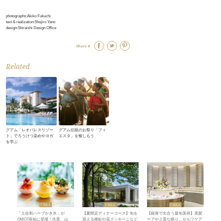
photographs:Akiko Fukuchi
text & realization:Shojiro Yano
design:Shiraishi Design Office
Share it
Related
グアム「レオパレスリゾー
グアム伝統のお祭り「フィ
ト」でろうけつ染めやヨガ
エスタ」を愉しもう
を学ぶ
「土佐和ハーブかき氷」が
【夏限定ディナーコース】旬を
【銀座で出合う最旬美容】美髪
OMO7高知に登場！生姜、山
迎える稚鮎や花ズッキーニなど
ケアや上質な眠り…セルフケア