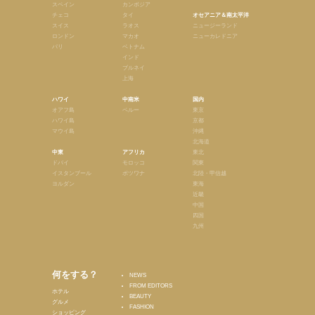
スペイン
カンボジア
チェコ
タイ
オセアニア＆南太平洋
スイス
ラオス
ニュージーランド
ロンドン
マカオ
ニューカレドニア
パリ
ベトナム
インド
ブルネイ
上海
ハワイ
中南米
国内
オアフ島
ペルー
東京
ハワイ島
京都
マウイ島
沖縄
北海道
中東
アフリカ
東北
ドバイ
モロッコ
関東
イスタンブール
ボツワナ
北陸・甲信越
ヨルダン
東海
近畿
中国
四国
九州
何をする？
NEWS
FROM EDITORS
ホテル
BEAUTY
グルメ
FASHION
ショッピング