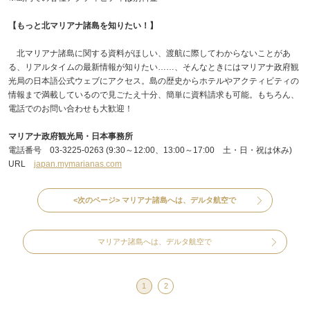
【もっと北マリアナ諸島を知りたい！】
北マリアナ諸島に関する資料がほしい、渡航に際してわからないことがあ
る、リアルタイムの最新情報が知りたい……、そんなときにはマリアナ政府観
光局の日本語公式ウェブにアクセス。島の歴史からホテルやアクティビティの
情報まで満載しているので見ごたえ十分、簡単に資料請求も可能。もちろん、
電話でのお問い合わせも大歓迎！
マリアナ政府観光局・日本事務所
電話番号 03-3225-0263 (9:30～12:00、13:00～17:00 土・日・祝は休み)
URL
japan.mymarianas.com
<次のページ>
マリアナ諸島へは、デルタ航空で
マリアナ諸島へは、デルタ航空で
1
2