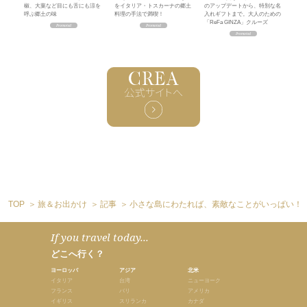
椒、大葉など目にも舌にも涼を
をイタリア・トスカーナの郷土
のアップデートから、特別な名
呼ぶ郷土の味
料理の手法で満喫！
入れギフトまで。大人のための
「ReFa GINZA」クルーズ
TOP
旅＆お出かけ
記事
小さな島にわたれば、素敵なことがいっぱい！
If you travel today...
どこへ行く？
ヨーロッパ
アジア
北米
イタリア
台湾
ニューヨーク
フランス
バリ
アメリカ
イギリス
スリランカ
カナダ