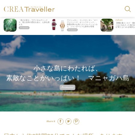
Culture
「星のや富士」でデジタルデトック
ヴァシュロン・コンスタンタン「オー
ス。冨士信仰の歴史を辿り、心身を調
ヴァーシーズ・オートマティック」。
【齋藤 薫エッセイ・最
える。
旅愛好家のお気に入りコレクションか
く心に沁み入った旅の記
ら、ジェンダーレスな新作が登場
ぜ“死”にまつわる場所
小さな島にわたれば、
素敵なことがいっぱい！ マニャガハ島
Share it