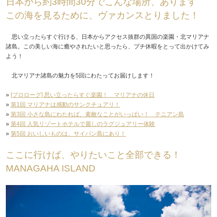
日本から約3時間30分でこんな場所、あります
この海を見るために、ヴァカンスとりました！
思い立ったらすぐ行ける、日本からアクセス抜群の異国の楽園・北マリアナ
諸島。この美しい海に癒やされたいと思ったら、プチ休暇をとって出かけてみ
よう！
北マリアナ諸島の魅力を5回にわたってお届けします！
»
[プロローグ] 思い立ったらすぐ楽園！ マリアナの休日
»
第1回 マリアナは感動のサンクチュアリ！
»
第3回 小さな島にわたれば、素敵なことがいっぱい！ テニアン島
»
第4回 人気リゾートホテルで麗しのラグジュアリー体験
»
第5回 おいしいものは、サイパン島にあり！
ここに行けば、やりたいこと全部できる！
MANAGAHA ISLAND