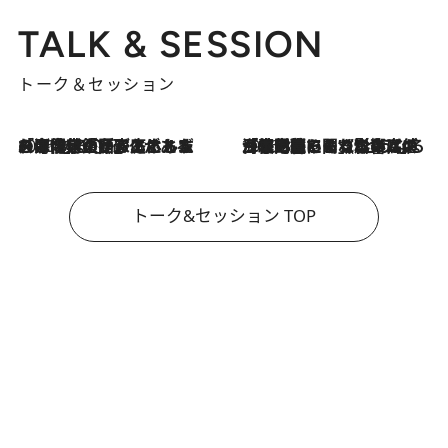
TALK & SESSION
トーク＆セッション
2026.8.3
「今後値上げがあるとすれば…」「リスクがあるのは今年の冬」エネルギー専門家が語る、ホルムズ海峡封鎖が家庭にもたらす“ある心配”
2026.8.3
「住宅建てられない…」「サーチャージ料の高値が続いている」ホルムズ海峡封鎖による影響はいつまで続く？《エネルギー専門家に聞く“どうなる日本の暮らし”》
トーク&セッション TOP