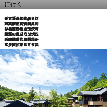
に行く
リスボンの絶品スイーツ「パステル・デ・ナタ」とは？ポルトガル伝統の奥深い世界へ
4 Hours Ago
2026.7.27
「私の祖国はポルトガル語です」国民的詩人フェルナンド・ペソアと、彼が愛した文学の街を歩く
2026.7.26
ポルトガル近海が育む極上の海の幸。キリリと冷えた白ワインと愉しむ、シーフード専門店の贅沢
2026.7.22
伝統の味をモダンに昇華。高感度な地元客が集う、リスボンの最旬ガストロノミー
2026.7.21
大航海時代の栄華から、震災、独裁、そして革命へ。ポルトガル・首都リスボンの石畳に刻まれた「歴史の光と影」
2026.7.13
エッセイ・ヤマザキマリ「慎ましくも美しき国 ポルトガル」