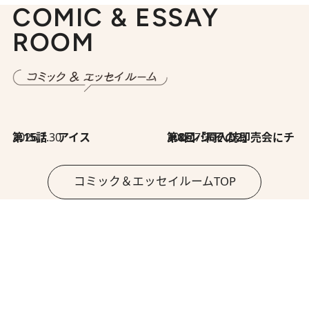
COMIC & ESSAY
ROOM
2026.7.30
第15話 アイス
2026.7.30
第8回「同人誌即売会にチャレンジ その2」
コミック＆エッセイルームTOP