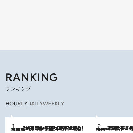
RANKING
ランキング
HOURLY
DAILY
WEEKLY
【間違いのない王道・東京土産】資生堂パーラー 銀座本店でのみ出会える銘菓5選《極上プディング・濃厚チーズケーキ・ボンボンショコラほか》
4 Hours Ago
2026.8.5
【阿川佐和子さんの年とる力】なぜ70代で始めた趣味は“こんなに楽しい”のか？ ピアノ、俳句…スランプに陥っても続けられる“ある秘訣”とは