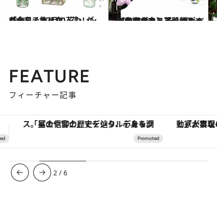
2021.12.1
「今日、飾りたい花」がわかる！ 12月の花カレンダーをチェック
ライフスタイル
2022.2.10
【動画付き】花器がなくても大丈夫！ ティーポットやマグカップに ガーベラをバランスよく飾るコツ
ライフスタイル
FEATURE
フィーチャー記事
「大事なのは地域の意識を変えること」。ロレックス賞受賞の自然保護活動家が実現させたナイジェリアの自然環境の復活
【銀座で出合う最旬美容】美髪ケアや上質な眠
3
/
6