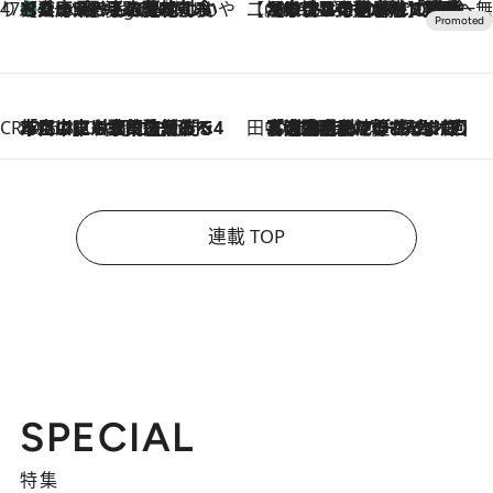
47都道府県の手みやげ ひんやりスイーツで夏を満喫
【兵庫県】この夏絶対食べたい 冷やしておいしいおやつ3選 淡路島の恵みをジェラートに集約
4 Hours Ago
【CREA×星野リゾート】唯一無二。癒しと発見が待つ場所へ
2026.8.7
【トンボの足水浴】ヒノキの香りに包まれて涼感マックス！約13℃の湧水かけ流しを避暑地「星野温泉 トンボの湯」で体験
CREA'S CHOICE
2026.8.7
「立川にも歌舞伎があるんだよ」 片岡仁左衛門・市川中車ら豪華座組みで4年目の立川立飛歌舞伎へ
田中稲の勝手に再ブーム
2026.8.7
「湘南乃風に憧れて」観客大盛上がりの“タオル回し”に、ラッパー顔負けの高速歌唱まで…さだまさし（74）のアグレッシブすぎる現在地
連載 TOP
SPECIAL
特集