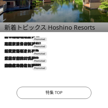
新着トピックス Hoshino Resorts
2026.8.7
【トンボの足水浴】ヒノキの香りに包まれて涼感マックス！約13℃の湧水かけ流しを避暑地「星野温泉 トンボの湯」で体験
2026.7.31
【ホテル帰省】という選択肢をOMOが提案。家族とほどよい距離を保つには「昼は実家、夜は気兼ねなくホテルで！」
2026.7.24
【夏限定ディナーコース】旬を迎える稚鮎や花ズッキーニなどをイタリア・トスカーナの郷土料理の手法で満喫！
2026.7.17
「土佐和ハーブかき氷」がOMO7高知に登場！生姜、山椒、大葉など目にも舌にも涼を呼ぶ郷土の味
2026.7.10
NEW OPEN！【界 草津】名湯の地に誕生。趣の異なる2種の温泉と上州ならではの会席・蕎麦割烹など美食を味わう究極の癒やし旅
特集 TOP