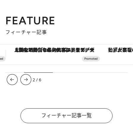
FEATURE
フィーチャー記事
「大事なのは地域の意識を変えること」。ロレックス賞受賞の自然保護活動家が実現させたナイジェリアの自然環境の復活
ヴァシュロン・コンスタンタン
3
/
6
フィーチャー記事一覧