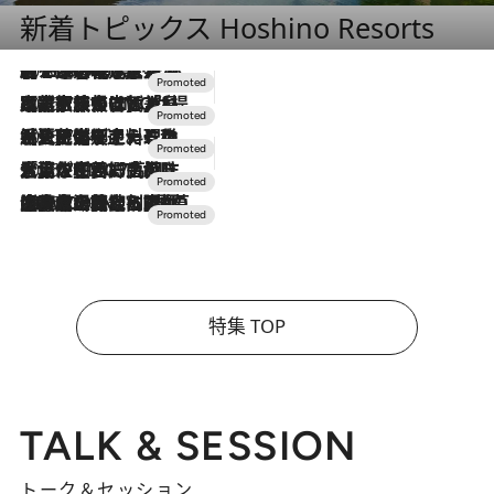
新着トピックス Hoshino Resorts
2026.8.7
【トンボの足水浴】ヒノキの香りに包まれて涼感マックス！約13℃の湧水かけ流しを避暑地「星野温泉 トンボの湯」で体験
2026.7.31
【ホテル帰省】という選択肢をOMOが提案。家族とほどよい距離を保つには「昼は実家、夜は気兼ねなくホテルで！」
2026.7.24
【夏限定ディナーコース】旬を迎える稚鮎や花ズッキーニなどをイタリア・トスカーナの郷土料理の手法で満喫！
2026.7.17
「土佐和ハーブかき氷」がOMO7高知に登場！生姜、山椒、大葉など目にも舌にも涼を呼ぶ郷土の味
2026.7.10
NEW OPEN！【界 草津】名湯の地に誕生。趣の異なる2種の温泉と上州ならではの会席・蕎麦割烹など美食を味わう究極の癒やし旅
特集 TOP
TALK & SESSION
トーク＆セッション