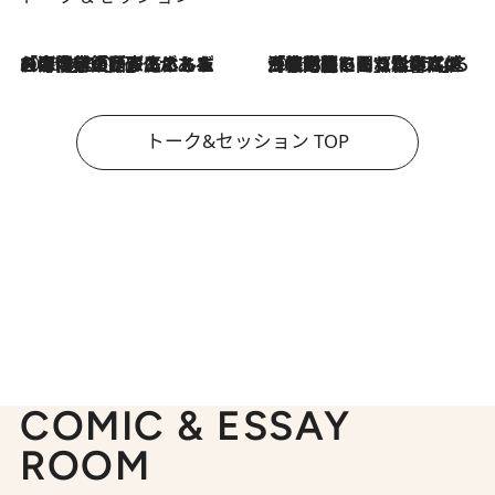
2026.8.3
「今後値上げがあるとすれば…」「リスクがあるのは今年の冬」エネルギー専門家が語る、ホルムズ海峡封鎖が家庭にもたらす“ある心配”
2026.8.3
「住宅建てられない…」「サーチャージ料の高値が続いている」ホルムズ海峡封鎖による影響はいつまで続く？《エネルギー専門家に聞く“どうなる日本の暮らし”》
トーク&セッション TOP
COMIC & ESSAY
ROOM