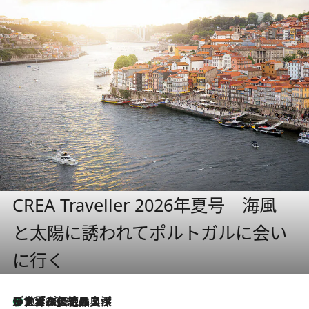
CREA Traveller 2026年夏号 海風
と太陽に誘われてポルトガルに会い
に行く
リスボンの絶品スイーツ「パステル・デ・ナタ」とは？ポルトガル伝統の奥深い世界へ
2026.8.8