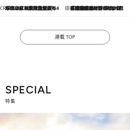
CREA'S CHOICE
2026.8.7
「立川にも歌舞伎があるんだよ」 片岡仁左衛門・市川中車ら豪華座組みで4年目の立川立飛歌舞伎へ
田中稲の勝手に再ブーム
2026.8.7
「湘南乃風に憧れて」観客大盛上がりの“タオル回し”に、ラッパー顔負けの高速歌唱まで…さだまさし（74）のアグレッシブすぎる現在地
連載 TOP
SPECIAL
特集