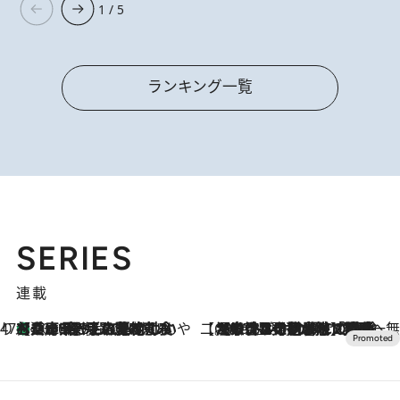
1 / 5
ランキング一覧
SERIES
連載
47都道府県の手みやげ ひんやりスイーツで夏を満喫
【兵庫県】この夏絶対食べたい 冷やしておいしいおやつ3選 淡路島の恵みをジェラートに集約
2026.8.8
【CREA×星野リゾート】唯一無二。癒しと発見が待つ場所へ
2026.8.7
【トンボの足水浴】ヒノキの香りに包まれて涼感マックス！約13℃の湧水かけ流しを避暑地「星野温泉 トンボの湯」で体験