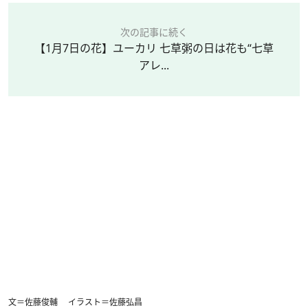
次の記事に続く
【1月7日の花】ユーカリ 七草粥の日は花も“七草
アレ...
文＝佐藤俊輔 イラスト＝佐藤弘昌