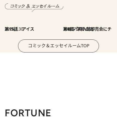
2026.7.30
第15話 アイス
2026.7.30
第8回「同人誌即売会にチャレンジ その2」
コミック＆エッセイルームTOP
FORTUNE