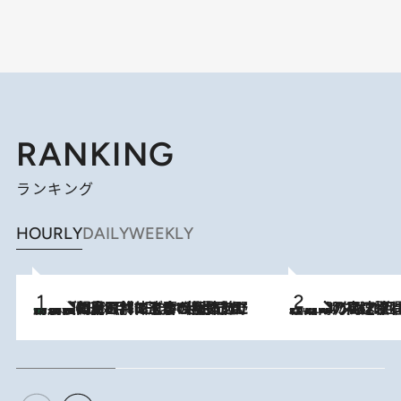
RANKING
ランキング
HOURLY
DAILY
WEEKLY
「最後に見られてよかった」上野動物園の東園パンダ舎が解体前に特別公開。8月16日まで延長されたパネル展と共に辿る“半世紀”のパンダ飼育《解体工事の図面あり》
2026.8.8
2026.8.7
「湘南乃風に憧れて」観客大盛上がりの“タオル回し”に、ラッパー顔負けの高速歌唱まで…さだまさし（74）のアグレッシブすぎる現在地