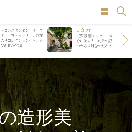
Culture
ン・コンスタンタン「オーヴ
・オートマティック」。旅愛
【齋藤 薫エッセイ・最終回】 最も
に入りコレクションから、ジ
心に沁み入った旅の記憶は なぜ“死
スな新作が登場
つわる場所なのだろう？
の造形美