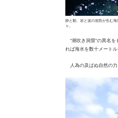
静と動、岩と波の攻防が生む海
ャ。
“潮吹き洞窟”の異名を
れば海水を数十メートル
人為の及ばぬ自然の力