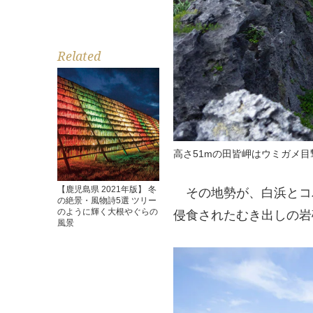
Related
高さ51mの田皆岬はウミガメ
【鹿児島県 2021年版】 冬
その地勢が、白浜とコ
の絶景・風物詩5選 ツリー
のように輝く大根やぐらの
侵食されたむき出しの岩
風景