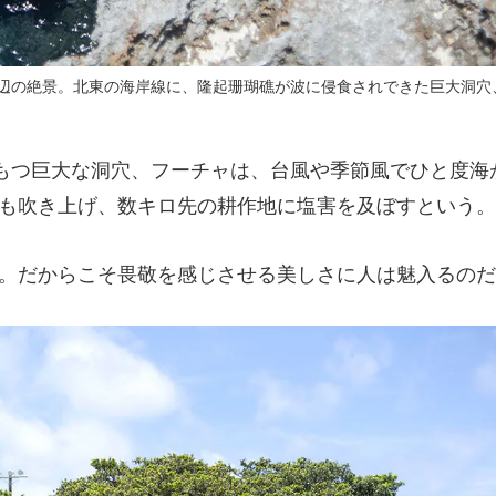
辺の絶景。北東の海岸線に、隆起珊瑚礁が波に侵食されできた巨大洞穴
もつ巨大な洞穴、フーチャは、台風や季節風でひと度海
も吹き上げ、数キロ先の耕作地に塩害を及ぼすという。
。だからこそ畏敬を感じさせる美しさに人は魅入るのだ