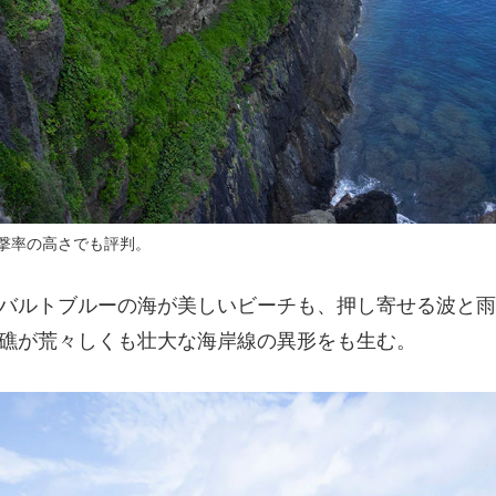
目撃率の高さでも評判。
バルトブルーの海が美しいビーチも、押し寄せる波と雨
礁が荒々しくも壮大な海岸線の異形をも生む。