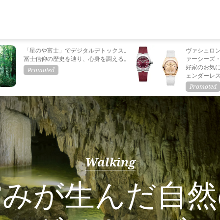
「星のや富士」でデジタルデトックス。
ヴァシュロ
冨士信仰の歴史を辿り、心身を調える。
ァーシーズ
好家のお気
ェンダーレ
Walking
営みが生んだ自然