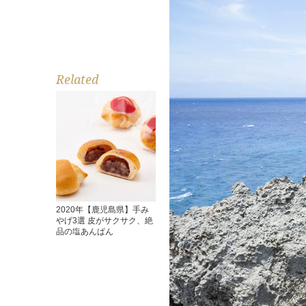
Related
2020年【鹿児島県】手み
やげ3選 皮がサクサク、絶
品の塩あんぱん