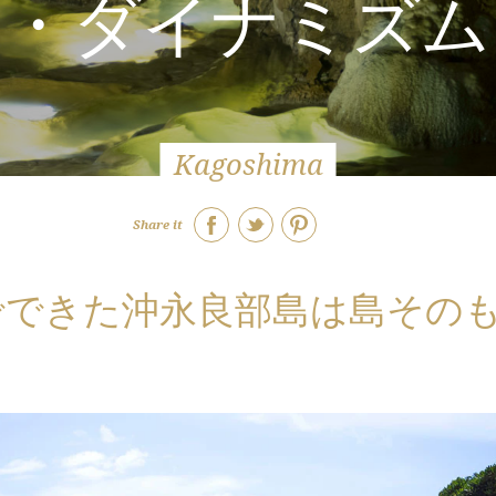
島・ダイナミズム
Kagoshima
Share it
でできた沖永良部島は島その