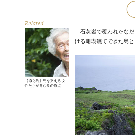
Related
石灰岩で覆われたなだら
ける珊瑚礁でできた島と
【徳之島】島を支える 女
性たちが育む食の原点