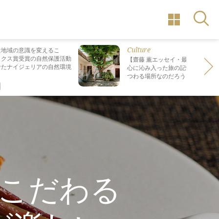
Culture
は地域の意識を変えるこ
ックス賞受賞の自然保護活動
【齋藤 薫エッセイ・最終回】 最も
せたナイジェリアの自然環境
心に沁み入った旅の記憶は なぜ“死
つわる場所なのだろう？
こだわる