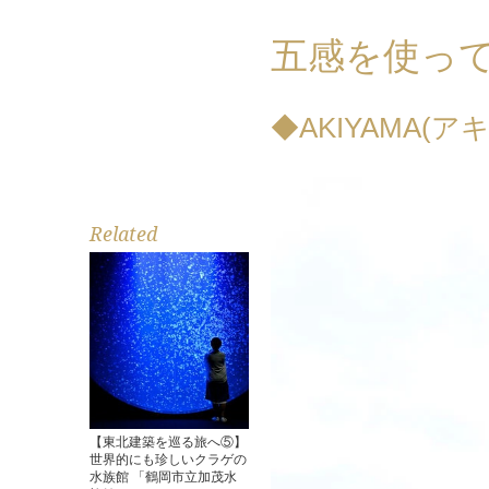
五感を使っ
◆AKIYAMA(ア
Related
【東北建築を巡る旅へ⑤】
世界的にも珍しいクラゲの
水族館 「鶴岡市立加茂水