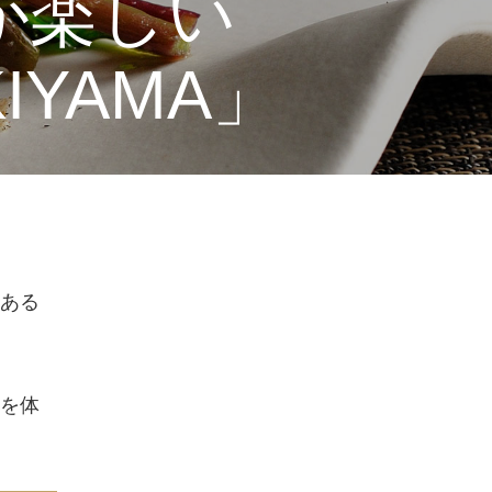
が楽しい
YAMA」
ある
を体