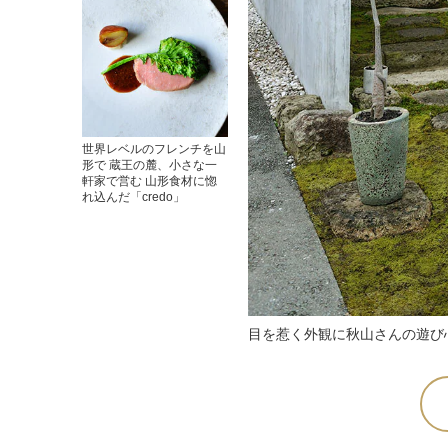
世界レベルのフレンチを山
形で 蔵王の麓、小さな一
軒家で営む 山形食材に惚
れ込んだ「credo」
目を惹く外観に秋山さんの遊び