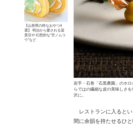
【山形県の粋なおやつ4
選】 明治から愛される冨
貴豆や 幻想的な“空ノムコ
ウ”など
岩手・石巻「石黒農園」のホロ
らではの繊細な皮の美味しさを
沢に。
レストランに入るとい
間に余韻を持たせるひと