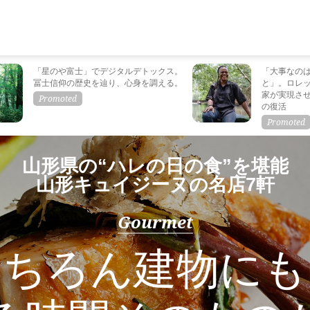
「星のや富士」でデジタルデトックス。
「大事なの
冨士信仰の歴史を辿り、心身を調える。
と」。ロレ
家が実現さ
の復活
山形県の“ハレの日の食”を堪能
山形キュイジーヌの名店7軒
Gourmet
もちろん建物にも