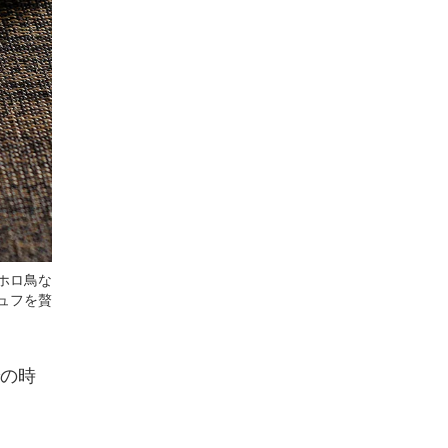
ホロ鳥な
ュフを贅
の時