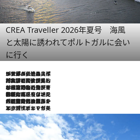
CREA Traveller 2026年夏号 海風
と太陽に誘われてポルトガルに会い
に行く
2026.8.8
リスボンの絶品スイーツ「パステル・デ・ナタ」とは？ポルトガル伝統の奥深い世界へ
2026.7.27
「私の祖国はポルトガル語です」国民的詩人フェルナンド・ペソアと、彼が愛した文学の街を歩く
2026.7.26
ポルトガル近海が育む極上の海の幸。キリリと冷えた白ワインと愉しむ、シーフード専門店の贅沢
2026.7.22
伝統の味をモダンに昇華。高感度な地元客が集う、リスボンの最旬ガストロノミー
2026.7.21
大航海時代の栄華から、震災、独裁、そして革命へ。ポルトガル・首都リスボンの石畳に刻まれた「歴史の光と影」
2026.7.13
エッセイ・ヤマザキマリ「慎ましくも美しき国 ポルトガル」