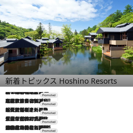
新着トピックス Hoshino Resorts
2026.8.7
【トンボの足水浴】ヒノキの香りに包まれて涼感マックス！約13℃の湧水かけ流しを避暑地「星野温泉 トンボの湯」で体験
2026.7.31
【ホテル帰省】という選択肢をOMOが提案。家族とほどよい距離を保つには「昼は実家、夜は気兼ねなくホテルで！」
2026.7.24
【夏限定ディナーコース】旬を迎える稚鮎や花ズッキーニなどをイタリア・トスカーナの郷土料理の手法で満喫！
2026.7.17
「土佐和ハーブかき氷」がOMO7高知に登場！生姜、山椒、大葉など目にも舌にも涼を呼ぶ郷土の味
2026.7.10
NEW OPEN！【界 草津】名湯の地に誕生。趣の異なる2種の温泉と上州ならではの会席・蕎麦割烹など美食を味わう究極の癒やし旅