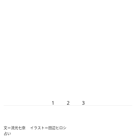
1
2
3
文＝流光七奈 イラスト＝田辺ヒロシ
占い