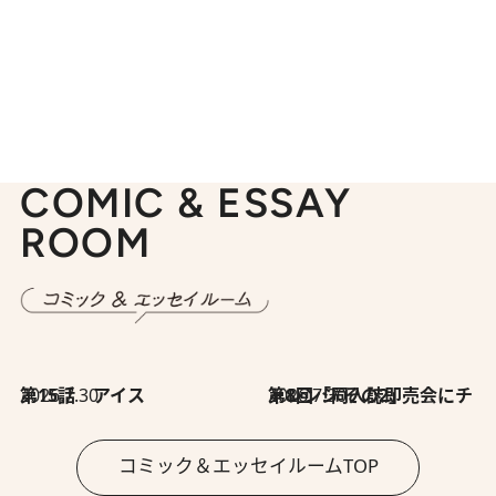
COMIC & ESSAY
ROOM
2026.7.30
第15話 アイス
2026.7.30
第8回「同人誌即売会にチャレンジ その2」
コミック＆エッセイルームTOP