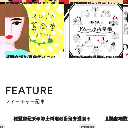
2026.7.29
《ほかの星座も見る》流光七奈の12星座占い
占い
2021.3.13
【天秤座】12星座占い 3月後半運勢
占い
2021.1.6
【算命学】東京ケイコの「オンナの算命学」
占い
2024.6.15
【今週の恋愛運】JINMUのアムール占星術♡
占い
FEATURE
フィーチャー記事
【銀座で出合う最旬美容】美髪ケアや上質な眠り…セルフケアのアップデートから、特別な名入れギフトまで。大人のための「ReFa GINZA」クルーズ