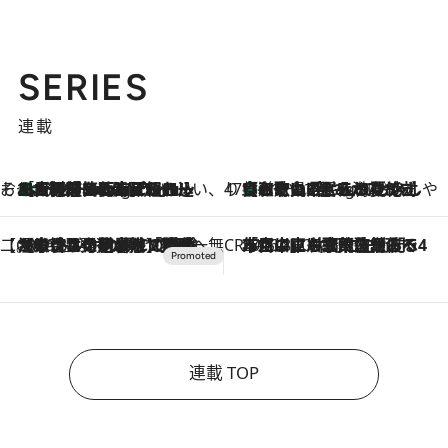
SERIES
連載
そおだよおこの関西おいしい、おやつ紀行
［大阪府箕面市］一皿一皿目の前で仕上げられる、料理を巧みに組み込んだアシェットデセールコース「ミチル アシェット デセール（Michiru assiette dessert）」
11 Hours Ago
47都道府県の手みやげ ひんやりスイーツで夏を満喫
【和歌山県】この夏絶対食べたい 冷やしておいしいおやつ3選 みかんがごろっと丸ごと入ったジュレ
11 Hours Ago
【CREA×星野リゾート】唯一無二。癒しと発見が待つ場所へ
2026.8.7
【トンボの足水浴】ヒノキの香りに包まれて涼感マックス！約13℃の湧水かけ流しを避暑地「星野温泉 トンボの湯」で体験
CREA'S CHOICE
2026.8.7
「立川にも歌舞伎があるんだよ」 片岡仁左衛門・市川中車ら豪華座組みで4年目の立川立飛歌舞伎へ
連載 TOP