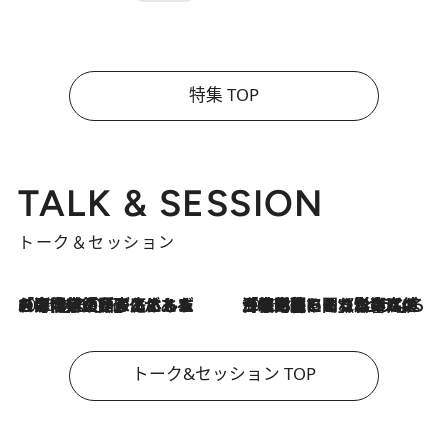
特集 TOP
TALK & SESSION
トーク＆セッション
2026.8.3
「今後値上げがあるとすれば…」「リスクがあるのは今年の冬」エネルギー専門家が語る、ホルムズ海峡封鎖が家庭にもたらす“ある心配”
2026.8.3
「住宅建てられない…」「サーチャージ料の高値が続いている」ホルムズ海峡封鎖による影響はいつまで続く？《エネルギー専門家に聞く“どうなる日本の暮らし”》
トーク&セッション TOP