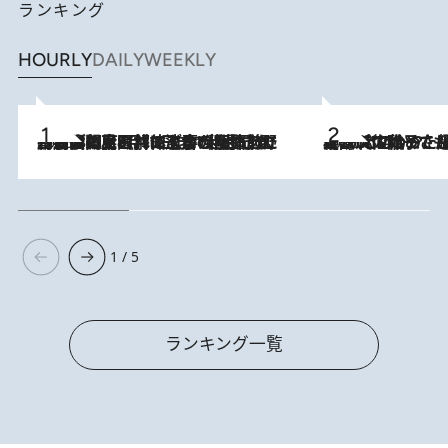
ランキング
HOURLY
DAILY
WEEKLY
2026.8.8
「最後に見られてよかった」上野動物園の東園パンダ舎が解体前に特別公開。8月16日まで延長されたパネル展と共に辿る“半世紀”のパンダ飼育《解体工事の図面あり》
2026.8.5
【阿川佐和子さんの年とる力】なぜ70代で始めた趣味は“こんなに楽しい”のか？ ピアノ、俳句…スランプに陥っても続けられる“ある秘訣”とは
1 / 5
ランキング一覧