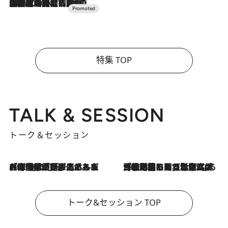
2026.7.10
NEW OPEN！【界 草津】名湯の地に誕生。趣の異なる2種の温泉と上州ならではの会席・蕎麦割烹など美食を味わう究極の癒やし旅
特集 TOP
TALK & SESSION
トーク＆セッション
2026.8.3
「今後値上げがあるとすれば…」「リスクがあるのは今年の冬」エネルギー専門家が語る、ホルムズ海峡封鎖が家庭にもたらす“ある心配”
2026.8.3
「住宅建てられない…」「サーチャージ料の高値が続いている」ホルムズ海峡封鎖による影響はいつまで続く？《エネルギー専門家に聞く“どうなる日本の暮らし”》
トーク&セッション TOP