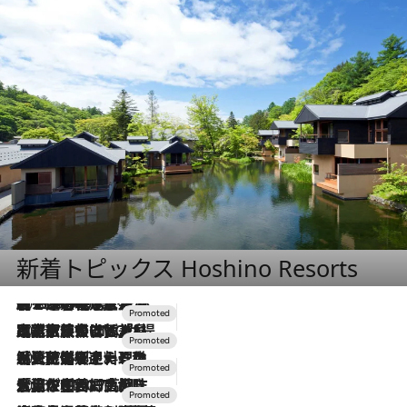
新着トピックス Hoshino Resorts
2026.8.7
【トンボの足水浴】ヒノキの香りに包まれて涼感マックス！約13℃の湧水かけ流しを避暑地「星野温泉 トンボの湯」で体験
2026.7.31
【ホテル帰省】という選択肢をOMOが提案。家族とほどよい距離を保つには「昼は実家、夜は気兼ねなくホテルで！」
2026.7.24
【夏限定ディナーコース】旬を迎える稚鮎や花ズッキーニなどをイタリア・トスカーナの郷土料理の手法で満喫！
2026.7.17
「土佐和ハーブかき氷」がOMO7高知に登場！生姜、山椒、大葉など目にも舌にも涼を呼ぶ郷土の味