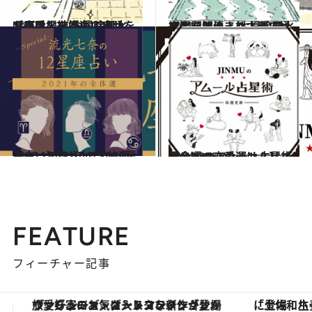
2020.12.29
お風呂場を磨いて幸せを呼び込む！ お掃除風水【恋愛・結婚運UP編】
ライフスタイル
2021.1.4
玄関をすっきりさせて揉め事を解決！ お掃除風水【人間関係・対人運UP編】
ライフスタイル
2020.12.15
【占い】流光七奈の12星座占い 2021年の全体運
占い
2024.6.15
【今週の恋愛運は？】JINMUのアムール占星術 愛とエロスのジンムリズム
占い
FEATURE
フィーチャー記事
「土佐和ハーブかき氷」がOMO7高知に登場！生姜、山椒、大葉など目にも舌にも涼を呼ぶ郷土の味