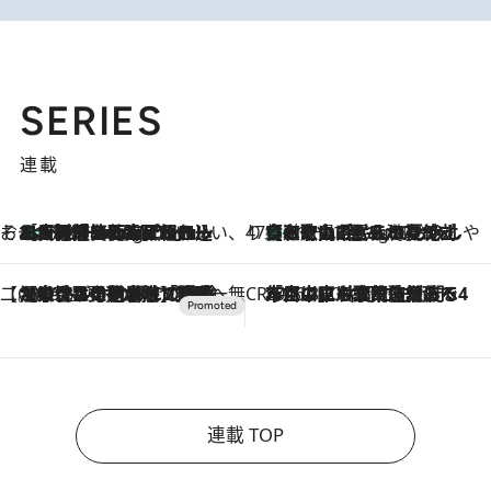
SERIES
連載
そおだよおこの関西おいしい、おやつ紀行
［大阪府箕面市］一皿一皿目の前で仕上げられる、料理を巧みに組み込んだアシェットデセールコース「ミチル アシェット デセール（Michiru assiette dessert）」
11 Hours Ago
47都道府県の手みやげ ひんやりスイーツで夏を満喫
【和歌山県】この夏絶対食べたい 冷やしておいしいおやつ3選 みかんがごろっと丸ごと入ったジュレ
11 Hours Ago
【CREA×星野リゾート】唯一無二。癒しと発見が待つ場所へ
2026.8.7
【トンボの足水浴】ヒノキの香りに包まれて涼感マックス！約13℃の湧水かけ流しを避暑地「星野温泉 トンボの湯」で体験
CREA'S CHOICE
2026.8.7
「立川にも歌舞伎があるんだよ」 片岡仁左衛門・市川中車ら豪華座組みで4年目の立川立飛歌舞伎へ
連載 TOP