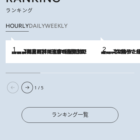
ランキング
HOURLY
DAILY
WEEKLY
2026.8.8
「最後に見られてよかった」上野動物園の東園パンダ舎が解体前に特別公開。8月16日まで延長されたパネル展と共に辿る“半世紀”のパンダ飼育《解体工事の図面あり》
2026.8.5
【阿川佐和子さんの年とる力】なぜ70代で始めた趣味は“こんなに楽しい”のか？ ピアノ、俳句…スランプに陥っても続けられる“ある秘訣”とは
1 / 5
ランキング一覧