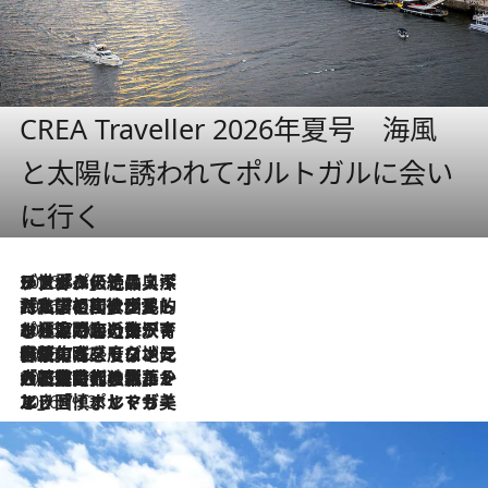
CREA Traveller 2026年夏号 海風
と太陽に誘われてポルトガルに会い
に行く
2026.8.8
リスボンの絶品スイーツ「パステル・デ・ナタ」とは？ポルトガル伝統の奥深い世界へ
2026.7.27
「私の祖国はポルトガル語です」国民的詩人フェルナンド・ペソアと、彼が愛した文学の街を歩く
2026.7.26
ポルトガル近海が育む極上の海の幸。キリリと冷えた白ワインと愉しむ、シーフード専門店の贅沢
2026.7.22
伝統の味をモダンに昇華。高感度な地元客が集う、リスボンの最旬ガストロノミー
2026.7.21
大航海時代の栄華から、震災、独裁、そして革命へ。ポルトガル・首都リスボンの石畳に刻まれた「歴史の光と影」
2026.7.13
エッセイ・ヤマザキマリ「慎ましくも美しき国 ポルトガル」