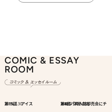
COMIC & ESSAY
ROOM
2026.7.30
第15話 アイス
2026.7.30
第8回「同人誌即売会にチャレンジ その2」