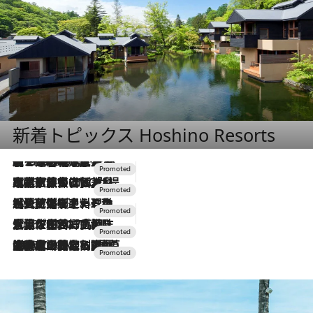
新着トピックス Hoshino Resorts
【トンボの足水浴】ヒノキの香りに包まれて涼感マックス！約13℃の湧水かけ流しを避暑地「星野温泉 トンボの湯」で体験
2026.8.7
2026.7.31
【ホテル帰省】という選択肢をOMOが提案。家族とほどよい距離を保つには「昼は実家、夜は気兼ねなくホテルで！」
2026.7.24
【夏限定ディナーコース】旬を迎える稚鮎や花ズッキーニなどをイタリア・トスカーナの郷土料理の手法で満喫！
2026.7.17
「土佐和ハーブかき氷」がOMO7高知に登場！生姜、山椒、大葉など目にも舌にも涼を呼ぶ郷土の味
2026.7.10
NEW OPEN！【界 草津】名湯の地に誕生。趣の異なる2種の温泉と上州ならではの会席・蕎麦割烹など美食を味わう究極の癒やし旅