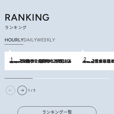
RANKING
ランキング
HOURLY
DAILY
WEEKLY
2026.8.5
【阿川佐和子さんの年とる力】なぜ70代で始めた趣味は“こんなに楽しい”のか？ ピアノ、俳句…スランプに陥っても続けられる“ある秘訣”とは
2026.8.5
下町風情あふれる台北屈指の人気エリア・大稲埕でセンスのいい台湾土産《ヴィン
1 / 5
ランキング一覧