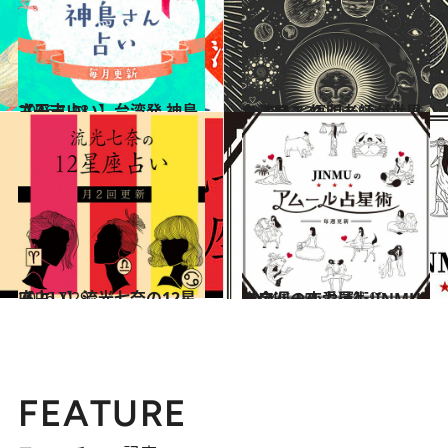
2026.1.18
【干支占い】台湾発 神鳥さん占い
占い
2023.11.30
台湾発！ 悟明老師が世界を占う
ライフスタイル
2026.7.29
【占い】流光七奈の12星座占い
占い
2024.6.15
【今週の恋愛運】JINMUのアムール占星術♡
占い
FEATURE