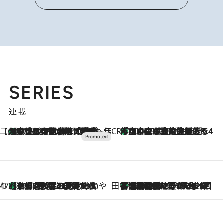
SERIES
連載
【CREA×星野リゾート】唯一無二。癒しと発見が待つ場所へ
【トンボの足水浴】ヒノキの香りに包まれて涼感マックス！約13℃の湧水かけ流しを避暑地「星野温泉 トンボの湯」で体験
2026.8.7
CREA'S CHOICE
「立川にも歌舞伎があるんだよ」 片岡仁左衛門・市川中車ら豪華座組みで4年目の立川立飛歌舞伎へ
2026.8.7
47都道府県の手みやげ ひんやりスイーツで夏を満喫
【京都府】この夏絶対食べたい 冷やしておいしいおやつ3選 ひと口目から心を掴む新緑のテリーヌ
2026.8.7
田中稲の勝手に再ブーム
「湘南乃風に憧れて」観客大盛上がりの“タオル回し”に、ラッパー顔負けの高速歌唱まで…さだまさし（74）のアグレッシブすぎる現在地
2026.8.7