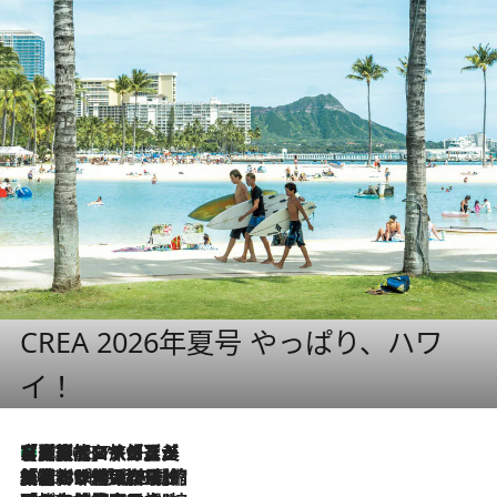
CREA 2026年夏号 やっぱり、ハワ
イ！
【厳選旅コスメ】「多機能アイテムがメイン！」旅好き美容エディターが選んだ夏旅ベストコスメを発表【Mサイズジップ】
2026.8.7
2026.8.6
「荷物が増えるほど旅ストレスは増す」美容ジャーナリストがたどり着いた最終結論。“化粧品を劇的に減らす”感動の凝縮美容とは