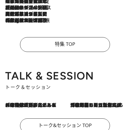
2026.8.6
「旅先には金髪ウィッグを持参」日本と同じメイクでは損してる!? 美容ジャーナリストが提案する“掟破りの旅美容”とは
2026.8.6
【厳選旅コスメ】「身軽さ＆UV対策重視！」ヘアアーティストshucoが選んだ夏旅ベストコスメを発表【Mサイズジップ】
2026.8.5
【厳選旅コスメ】国内をあちこち移動する河井菜摘が選んだ夏旅ベストコスメ発表！「リラックスアイテムはマスト」【Mサイズジップ】
2026.8.4
【厳選旅コスメ】「紫外線＆乾燥対策しながらメイク感も！」ヘア＆メイクGeorgeが選んだ夏旅ベストコスメを発表！【Mサイズジップ】
特集 TOP
TALK & SESSION
トーク＆セッション
2026.8.3
「今後値上げがあるとすれば…」「リスクがあるのは今年の冬」エネルギー専門家が語る、ホルムズ海峡封鎖が家庭にもたらす“ある心配”
2026.8.3
「住宅建てられない…」「サーチャージ料の高値が続いている」ホルムズ海峡封鎖による影響はいつまで続く？《エネルギー専門家に聞く“どうなる日本の暮らし”》
トーク&セッション TOP